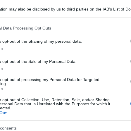
tion may also be disclosed by us to third parties on the IAB’s List of 
 that may further disclose it to other third parties.
 that this website/app uses one or more Google services and may gath
rchÃ© da tempo vede i buchi neri ma mai
l Data Processing Opt Outs
including but not limited to your visit or usage behaviour. You may click 
Ulti
 to Google and its third-party tags to use your data for below specifi
o opt-out of the Sharing of my personal data.
ogle consent section.
In
 notizia dell”ANSA:
o opt-out of the Sale of my Personal Data.
In
to opt-out of processing my Personal Data for Targeted
ia la proiezione di un mondo a dieci
ing.
In
ederne” solo quattro, ossia le tre
o opt-out of Collection, Use, Retention, Sale, and/or Sharing
ersonal Data that Is Unrelated with the Purposes for which it
Il ri
lected.
Out
Una le
v, il sito che pubblica in
"Sani
mai st
Firmati entrambi dal gruppo di
consents