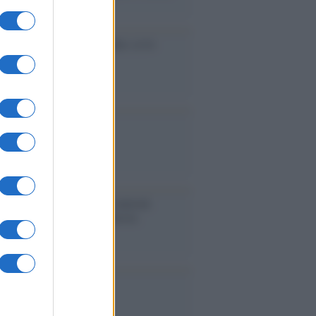
accinati dal lavoro
cidio economico dell'Italia: ce lo
e l'Europa
aina ha finito lo scudo
l'Europa rimanessero tre neuroni
rebbe a far pace con la Russia
binetto di Rabat