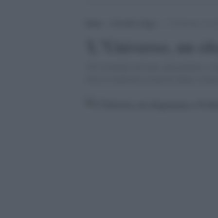
Home
>
Cervelli in fuga
>
‘L”Universo, un o
'L''Universo, un o
'Gli scienziati arrivano, pian pianino, a sa
tutte le tradizioni ed epoche hanno compre