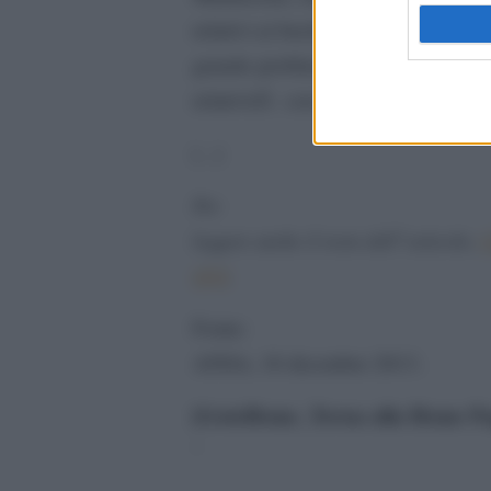
relativi ai buchi neri. “Tutto nasc
grande problema, ossia conciliare a t
relativitÃ con la meccanica quanti
[…]
Per
leggere anche il resto dell”articolo,
QUI
.
Fonte:
ANSA, 16 dicembre 2013
.
[GotoHome_Torna alla Home Pa
‘