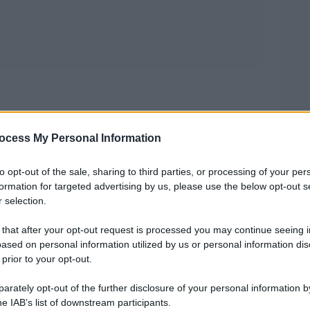
ocess My Personal Information
to opt-out of the sale, sharing to third parties, or processing of your per
formation for targeted advertising by us, please use the below opt-out s
, a sapere attraverso i calcoli
 selection.
 di tutte le tradizioni ed epoche
 that after your opt-out request is processed you may continue seeing i
enza…
ased on personal information utilized by us or personal information dis
 prior to your opt-out.
rately opt-out of the further disclosure of your personal information by
e sotto-dimensionale di un universo a
he IAB’s list of downstream participants.