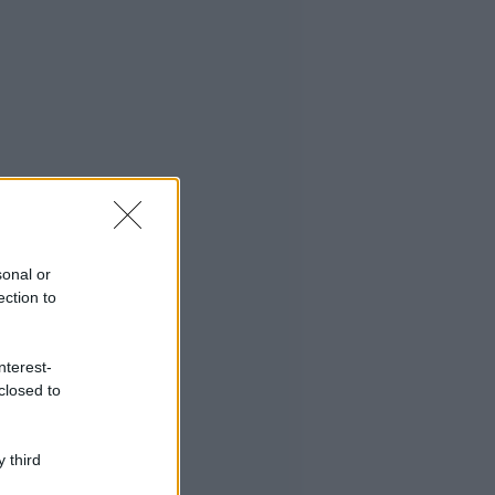
sonal or
ection to
nterest-
closed to
 third