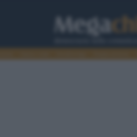
cazione
Guerra e verità
Cervelli in fuga
Fondata sul lavoro