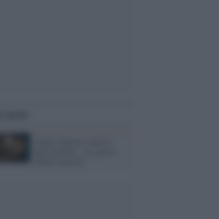
i anche
Anche l'operaio vuole il
figlio dottore... no, grazie,
dottore sarà lei!