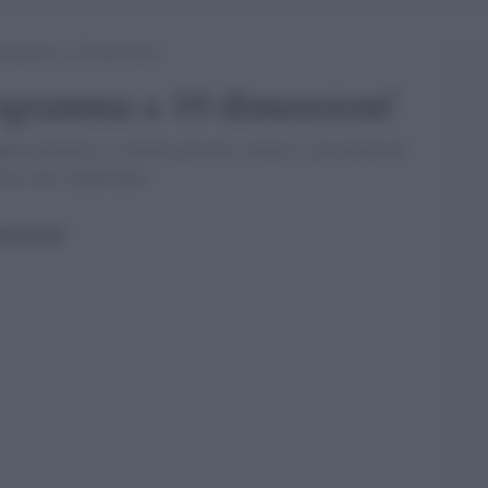
logramma a 10 dimensioni’
logramma a 10 dimensioni'
pere attraverso i calcoli quel che i mistici e gli iniziati di
so con l''esperienza.'