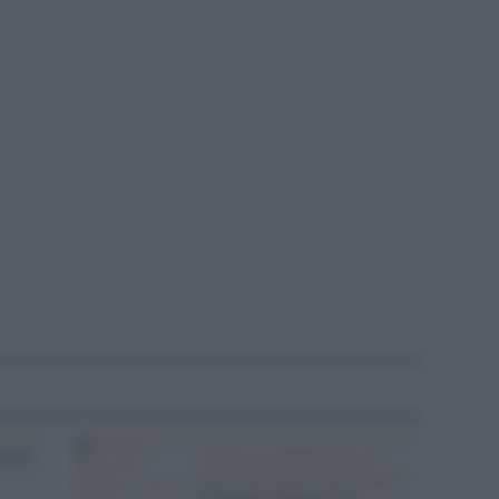
pp
oria
Fisica: la materia non Ã¨
piÃ¹ concepita come inerte /