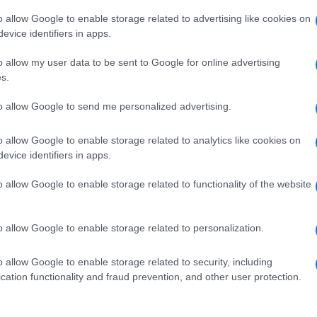
non v
itÃ giapponese di Ibaraki, gli
o allow Google to enable storage related to advertising like cookies on
evice identifiers in apps.
lta ”evidenze” a supporto della
L'omi
chied
, che prevede la possibilitÃ di
o allow my user data to be sent to Google for online advertising
s.
ativitÃ e meccanica quantistica,
to allow Google to send me personalized advertising.
nconciliabili.
L'Ucr
o allow Google to enable storage related to analytics like cookies on
evice identifiers in apps.
nque un importante passo in avanti
o allow Google to enable storage related to functionality of the website
 come congettura di Maldacena”,
Se al
residente dell”Istituto Nazionale
corre
o allow Google to enable storage related to personalization.
o allow Google to enable storage related to security, including
cation functionality and fraud prevention, and other user protection.
Il ru
co teorico argentino Juan MartÂ¡n
97 per spiegare alcuni paradossi