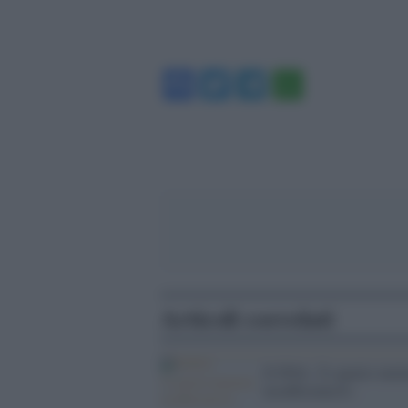
Facebook
Twitter
Telegram
WhatsA
Articoli correlati
Il DNA: Â«spazio-mem
insufficienteÂ»