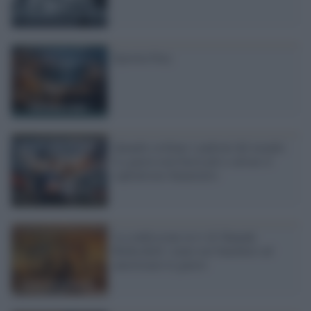
Epstein Fury
Quando crollano i padroni del mondo:
La guerra non basta più a salvare il
capitalismo finanziario
La confessione in tv di Hannah
Rothschild: siamo noi banchieri ad
autorizzare le guerre