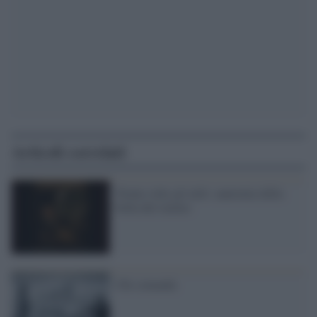
Articoli correlati
Trenta volte gli utili: anatomia della
bolla del riarmo
Chi comanda