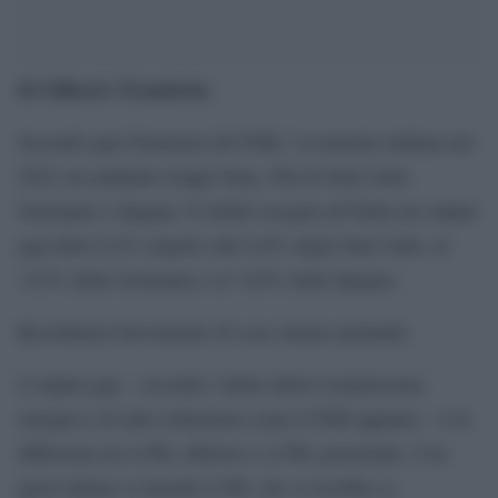
di Gilberto Trombetta
.
Secondo quei fenomeni del FMI, l’economia italiana nel
2022 sta andando troppo bene. Più di Stati Uniti,
Germania o Spagna. E infatti assegna all’Italia un output
gap dello 0,4% rispetto allo 0,0% degli Stati Uniti, al
-0,5% della Germania e al -0,6% della Spagna.
Ricordiamo brevemente di cosa stiamo parlando.
L’output gap – secondo i deliri della Commissione
europea e di altre istituzioni come il FMI appunto – è la
differenza tra il PIL effettivo e il PIL potenziale. Con
quest’ultimo si intende il PIL che si avrebbe se