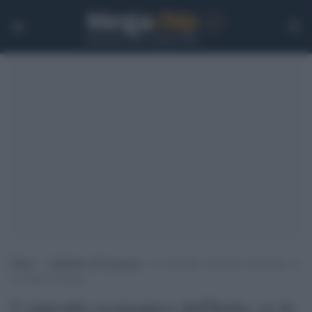
Home
>
Ambiente ed Economia
>
L’omicidio economico dell’Italia: ce
lo chiede l’Europa
L'omicidio economico dell'Italia: ce lo