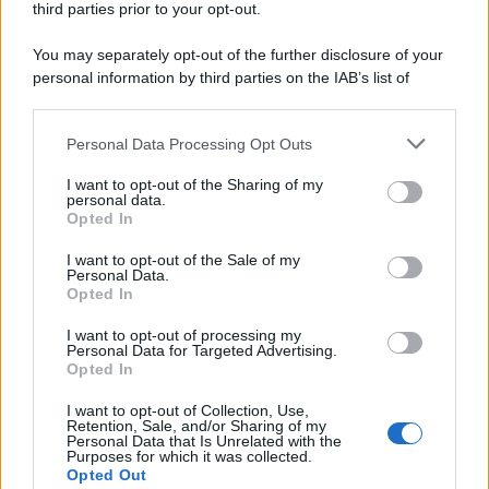
third parties prior to your opt-out.
You may separately opt-out of the further disclosure of your
personal information by third parties on the IAB’s list of
Se all'Europa rimanessero tre neuroni correrebbe a far pace
downstream participants.
con la Russia
Personal Data Processing Opt Outs
This information may also be disclosed by us to third parties
on the IAB’s List of Downstream Participants that may further
I want to opt-out of the Sharing of my
disclose it to other third parties.
personal data.
Il rubinetto di Rabat
Opted In
Please note that this website/app uses one or more Google
services and may gather and store information including but
I want to opt-out of the Sale of my
Personal Data.
not limited to your visit or usage behaviour. You may click to
Opted In
grant or deny consent to Google and its third-party tags to
use your data for below specified purposes in below Google
I want to opt-out of processing my
Da Kiev a Roma, istruzioni per fabbricare un nemico interno
consent section.
Personal Data for Targeted Advertising.
Opted In
I want to opt-out of Collection, Use,
Retention, Sale, and/or Sharing of my
Personal Data that Is Unrelated with the
Purposes for which it was collected.
Opted Out