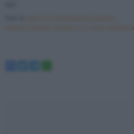
oggi]
Tratto da:
https://www.lantidiplomatico.it/dettnews-
lomicidio_economico_dellitalia_ce_lo_chiede_leuropa/32
Facebook
Twitter
Telegram
WhatsApp