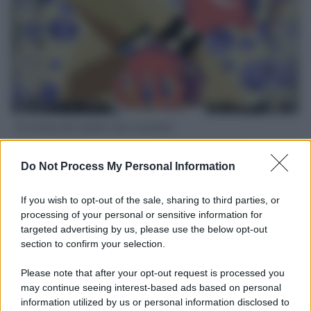
Il ritorno dei medici non vaccinati
Una lettera accorata del prof. Isidoro alla rivista "Sanità
Informazione" spiega perché non ci sono mai state basi
Do Not Process My Personal Information
scientifiche per togliere i medici non vaccinati dal lavoro
If you wish to opt-out of the sale, sharing to third parties, or
L'omicidio economico dell'Italia: ce lo chiede l'Europa
processing of your personal or sensitive information for
targeted advertising by us, please use the below opt-out
section to confirm your selection.
Please note that after your opt-out request is processed you
may continue seeing interest-based ads based on personal
L'Ucraina ha finito lo scudo
information utilized by us or personal information disclosed to