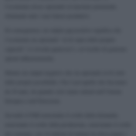
l’economia stesse operando al massimo potenziale,
sfruttando tutti i suoi fattori produttivi.
Di conseguenza, un output gap positivo significa che
l’economia sta operando “al di sopra delle proprie
capacità” (vi ricorda qualcosa?), col rischio di generare
spirali inflazionistiche.
Mentre un output negativo che sta operando al di sotto
delle proprie possibilità. Che è poi quello che facciamo
da 30 anni, da quando cioè siamo entrati nell’Unione
Europea e nell’Eurozona.
Secondo il FMI nonostante il crollo della domanda,
nonostante il crollo della produzione, nonostante il crollo
dei consumi, con 16 milioni di italiani tra disoccupati e