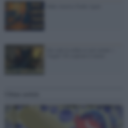
Make America Trader Again
Dai conti in ordine ai carri armati: i
'frugali' UE scoprono il riarmo
Ultime notizie