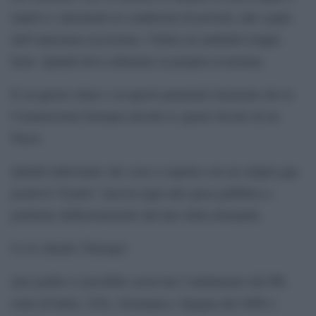
inattivi e altrettanti in condizioni di povertà, alle soglie
dell’ennesima recessione, l’Italia sta andando troppo
bene. Quindi deve rallentare la propria economia.
È su queste stime e su questi parametri insensati che la
Commissione Europea decide lo spazio fiscale di un
Paese.
Quindi indovinate che cosa ci aspetta con un output gap
positivo? Esatto! Ancora tagli alla spesa pubblica e
politiche deflazionistiche dal lato della domanda.
Ce lo chiede l’Europa!
[nel grafico è possibile osservare l’andamento del PIL
reale di Italia, USA, Germania e Spagna dal 2000 a