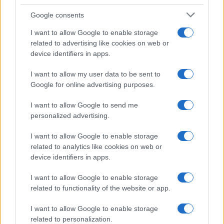
Google consents
I want to allow Google to enable storage
related to advertising like cookies on web or
device identifiers in apps.
I want to allow my user data to be sent to
Google for online advertising purposes.
Syndication
Culture
I want to allow Google to send me
Salute
Globalist
personalized advertising.
Megachip
Globalscience
I want to allow Google to enable storage
related to analytics like cookies on web or
GiULia
Globalsport
device identifiers in apps.
Prima Pagina
I want to allow Google to enable storage
related to functionality of the website or app.
Giornale dello
Facebook
I want to allow Google to enable storage
related to personalization.
Spettacolo