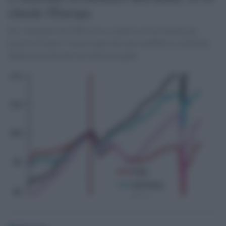
chiede l'Europa
Per i fenomeni del FMI cosa ci aspetta con un output gap
positivo? Esatto! Ancora tagli alla spesa pubblica e politiche
deflazionistiche dal lato della domanda.