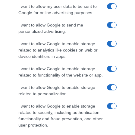
I want to allow my user data to be sent to
Google for online advertising purposes.
I want to allow Google to send me
personalized advertising.
Syndication
Culture
I want to allow Google to enable storage
Salute
Globalist
related to analytics like cookies on web or
device identifiers in apps.
Megachip
Globalscience
I want to allow Google to enable storage
GiULia
Globalsport
related to functionality of the website or app.
Prima Pagina
I want to allow Google to enable storage
related to personalization.
Giornale dello
Facebook
I want to allow Google to enable storage
related to security, including authentication
Spettacolo
Twitter
functionality and fraud prevention, and other
user protection.
Wondernet
Cookie Policy