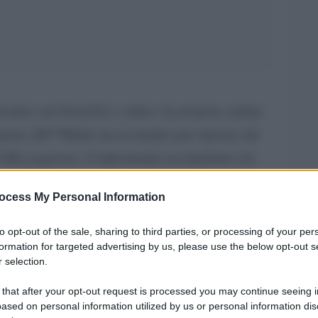
ositivo nel Nord Est e riduce la propria caduta
gioni, lâ€™Italia sta avviando una ripresa che
o il Mezzogiorno. Confermando un dualismo tra
essosi giÃ prima della crisi
. (Sbilanciamoci)
ocess My Personal Information
to opt-out of the sale, sharing to third parties, or processing of your per
ione per lo Sviluppo dellâ€™Industria nel
formation for targeted advertising by us, please use the below opt-out s
 selection.
[url”Anticipazioni sui principali
icato le
 that after your opt-out request is processed you may continue seeing i
ased on personal information utilized by us or personal information dis
nfo/images/RAPPORTO/materiali2015/2015_07_30_anti