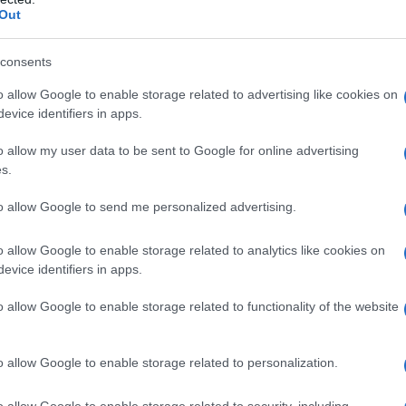
Out
sui consumi privati rallentando la ripresa), in uno
L'omi
rodurre e investire.
chied
consents
o di crescita Ã¨ pari a quasi 18 punti con
o allow Google to enable storage related to advertising like cookies on
ro, a causa di vari fattori: dalla ridotta
evice identifiers in apps.
la bassa spesa in ricerca e sviluppo, sia
L'Ucr
o allow my user data to be sent to Google for online advertising
s.
ella giustizia civile e dellâ€™istruzione) che
apitale umano).
to allow Google to send me personalized advertising.
e beneficiato delle evoluzioni degli ultimi venti
Se al
o allow Google to enable storage related to analytics like cookies on
corre
evice identifiers in apps.
cati globali, allâ€™integrazione economica e
lâ€™incremento di produttivitÃ ed efficienza
o allow Google to enable storage related to functionality of the website
Il ru
o allow Google to enable storage related to personalization.
sitivo nel Nord Est e riduce la propria caduta
gioni, lâ€™Italia sta avviando una ripresa che
o allow Google to enable storage related to security, including