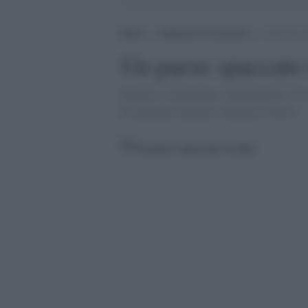
Home
>
Ambiente ed Economia
>
Un paese s
Un paese spaccato 
Impresa, occupazione, infrastrutture, fi
Economiche Speciali. [Simone Grillo]