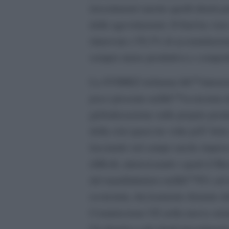
investimenti (anche quelli diretti 
delle agevolazioni). Il Sud ha vist
rinnovata (-59,3% di accumulazione
sempre meno produttiva e competi
La SVIMEZ richiama lâ€™attenzion
poco presente nellâ€™economia del
globalizzazione sulle proprie pro
della crisi quasi tre volte piÃ¹ fo
lasciando sul campo anche imprese
difficili, attraversando i quali il 
del manifatturiero nellâ€™8% sul t
economia, decisamente distante da
Commissione UE nella nuova strateg
Un drastico calo degli investimenti 