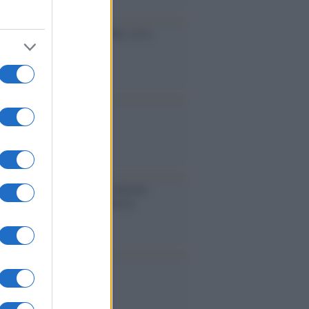
cidio economico dell'Italia: ce lo
e l'Europa
aina ha finito lo scudo
l'Europa rimanessero tre neuroni
rebbe a far pace con la Russia
binetto di Rabat