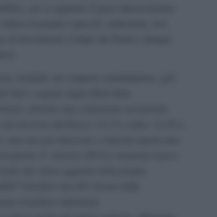
pubblici, cui va aggiunto il quasi dimezzamento
o ridursi la propria capacitÃ industriale, non
 di investimenti, il triplo del Nord) e dunque
tiva.
e anzitutto sul comparto manifatturiero, giÃ
 Sud e segnato dagli effetti della
duzioni, subendo una contrazione nel periodo
rte che nel resto del Paese (-33,1% contro -14,4%),
 sane ma non attrezzate a superare questi anni
Mezzogiorno Ã¨ arrivato (2014) a misurare il peso
otale del valore aggiunto della propria
llâ€™obiettivo del 20% fissato dalla
ia di politica industriale.
si rileva anche nel settore agricolo, riflettendo