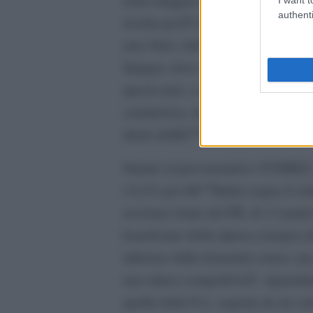
authenti
rischia perÃ² di lasciare indietro
aree forti e deboli del Paese espres
Spagna, dove nel pre-crisi le Regi
questi anni, a riprova della mancan
caratterizza, invece, le due aree 
duale dellâ€™UE.
Stando al preconsuntivo SVIMEZ, 
(-0,2% per lâ€™Italia) segna il se
erosione totale del PIL di 13 punti
beneficiato della ripresa europea 
inferiore dalla domanda estera, ma
una minor competitivitÃ riguardan
quella della P.A. segnata da un cal