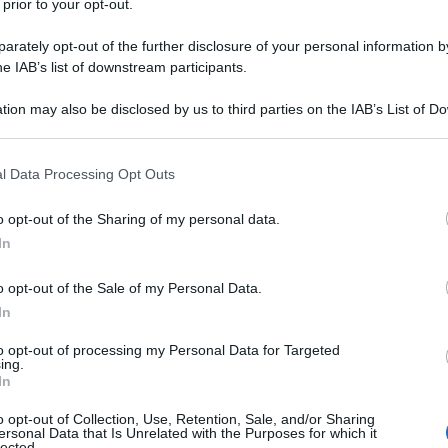
 prior to your opt-out.
conomia del Mezzogiorno
, di prossima
rately opt-out of the further disclosure of your personal information by
 la crisi del Sud in uno scenario globale nel
he IAB’s list of downstream participants.
014, Ã¨ sostanzialmente mancata, nonostante le
Ulti
tion may also be disclosed by us to third parties on the IAB’s List of 
 delle quotazioni del petrolio.
 that may further disclose it to other third parties.
 that this website/app uses one or more Google services and may gath
 presenta con diverse sfaccettature, soprattutto
l Data Processing Opt Outs
including but not limited to your visit or usage behaviour. You may click 
nterne sembra abbiano influito negativamente
 to Google and its third-party tags to use your data for below specifi
o opt-out of the Sharing of my personal data.
ogle consent section.
e nel confronto con i Paesi UE emergenti e non
In
alia risulta lâ€™unico tra i grandi Paesi europei
o opt-out of the Sale of my Personal Data.
i di ripresa del PIL, riuscendo a tornare alla
In
imestre del 2015.
Il ri
to opt-out of processing my Personal Data for Targeted
ing.
Una le
 solida benchÃ© soggetta a incertezze esterne
In
"Sani
Euro) ed interne, dati i dubbi sulle prospettive
mai st
o opt-out of Collection, Use, Retention, Sale, and/or Sharing
ersonal Data that Is Unrelated with the Purposes for which it
non v
litiche fiscali severe (il risanamento del debito
lected.