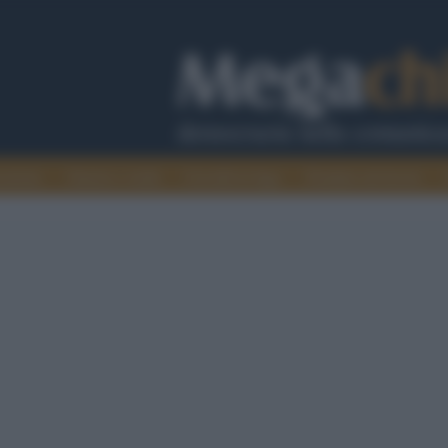
cazione
Guerra e verità
Cervelli in fuga
Fondata sul lavoro