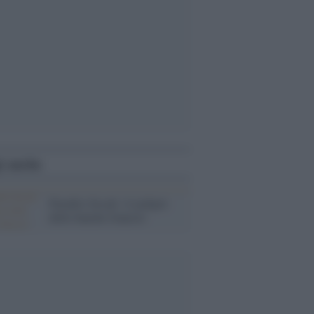
i anche
Paradisi fiscali: il jackpot
delle banche francesi