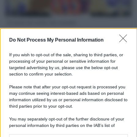
Il ritorno dei medici non vaccinati
Una lettera accorata del prof. Isidoro alla rivista "Sanità
Informazione" spiega perché non ci sono mai state basi
Do Not Process My Personal Information
scientifiche per togliere i medici non vaccinati dal lavoro
If you wish to opt-out of the sale, sharing to third parties, or
L'omicidio economico dell'Italia: ce lo chiede l'Europa
processing of your personal or sensitive information for
targeted advertising by us, please use the below opt-out
section to confirm your selection.
Please note that after your opt-out request is processed you
may continue seeing interest-based ads based on personal
L'Ucraina ha finito lo scudo
information utilized by us or personal information disclosed to
third parties prior to your opt-out.
You may separately opt-out of the further disclosure of your
personal information by third parties on the IAB’s list of
Se all'Europa rimanessero tre neuroni correrebbe a far pace
downstream participants.
con la Russia