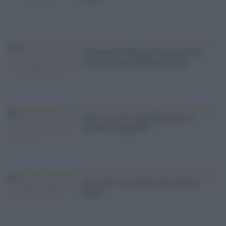
Il finanziere renziano fa un sacco di
soldi con i guai di MontePaschi
Due o tre cose su antichi gettoni e
moderni manganelli
'Ecco chi si nasconde nell''ombra di
Renzi '