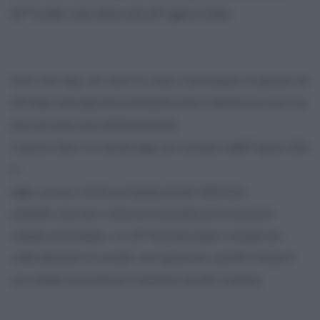
lâ€™avrebbe voluto â€œ
un pelo piÃ¹ aggressivo
â€œ.
Pochi mesi dopo che Serra ha creato il [url”comparto di gestione dei
NPL”]http://www.ilgiornale.it/news/politica/quei-crediti-bancari-marci-che-
piacciono-tanto-serra-1207618.html[/url],
il governo Renzi con decreto legge, poi convertito nellâ€™agosto 2015
in
legge, accorcia i termini per liquidare gli attivi fallimentari
portandoli a due anni e velocizza le procedure per le esecuzioni
mobiliari ed immobiliari, con ciÃ² favorendo proprio il recupero dei
crediti deteriorati e le societÃ che li gestiscono, poichÃ© il tempo Ã¨
una variabile essenziale per il rendimento dei NPL acquistati.