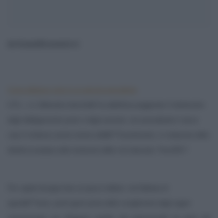
da ScenariEconomici.it
.
Come abbiamo visto in un articolo precedente
il D.L. c.d. â€œsalva bancheâ€ ha addirittura peggiorato il trattamento
degli obbligazionisti junior e degli azionisti, non prevedendo in alcun
caso il rimborso anche minimo dellâ€™investimento, in violazione della
direttiva europea sulle risoluzioni delle crisi bancarie. PerchÃ©?
Per capirlo bisogna fare un passo indietro: nel febbraio di
questâ€™anno, pochi giorni prima dello scioglimento degli organi