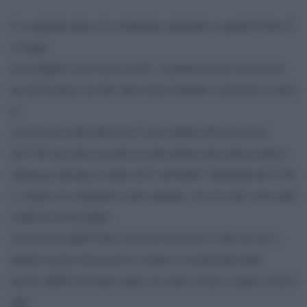
Si comprende allora che la â€œsalva bancheâ€ in questâ€™ottica Ã¨
un regalo
per la Algebris e per le altre societÃ , soprattutto estere che premono
per lâ€™acquisto dei NPL delle banche liquidate: innanzitutto il valore
di
cessione dei crediti deteriorati Ã¨ stato stabilito nella percentuale
del 17,6% del valore nominale, di molto inferiore alla media di realizzo
stimata per tale tipo di crediti che Ã¨ del 35/40%. â€œ
Quella dei 17,6%
ci sembra una valutazione molto prudente, che non tiene conto delle
modifiche normative
â€œ,
commentano dallâ€™ufficio studi del Cerved; poi, il fatto che non vi
debbano essere retrocessioni ai creditori e ai risparmiatori delle
banche dellâ€™eventuale surplus fra valore stimato e quanto ricavato
dalle