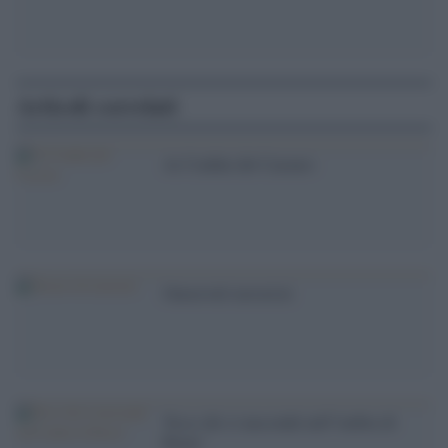
Articoli correlati
Ai Confini del Cazzaro
Onorevoli terroristi
'Ecco chi si nasconde nell''ombra di
Renzi '