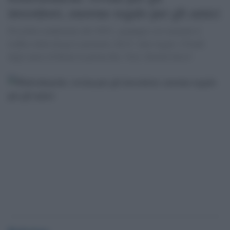
investitori, enorme regalo per gli amici
Possibile rendimento del 305%: guadagni cosi neanche il
traffico della droga li permette. Ed Ã¨ tutto legale. I Fondi
degli amici di Renzi in prima fila. Vero, Davide Serra?