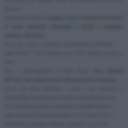
amministrativi per â€œgravi perdite del patrimonioâ€ da parte del
Tesoro su
iniziativa della Vigilanza,
il gruppo
Algebris
di
Davide Serra
dichiara
di essere seriamente intenzionato a rilevare il portafoglio
sofferenze della Banca
,
ovvero tutti i crediti c.d. deteriorati che appesantiscono lâ€™attivo
dellâ€™Istituto: i
Non Performing Loan
o NPL. Neanche passato un
mese,
dopo il commissariamento di Banca Etruria,
senza attendere
lâ€™esito sulla valutazione dei crediti da parte dei Commissari
,
[url”con una lettera indirizzata a questi e per conoscenza a
Bankitalia”]http://www.dagospia.com/rubrica-4/business/metti-serra-
boschi-finanziere-renziano-non-vuole-solo-crediti-95880.htm[/url], il
gruppo rilancia lâ€™offerta dichiarando di essere disposto, oltre a
rilevare tutto il portafoglio sofferenze, a prendersi carico di una