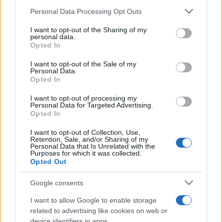
Personal Data Processing Opt Outs
This information may also be disclosed by us to third parties
on the IAB’s List of Downstream Participants that may further
I want to opt-out of the Sharing of my
disclose it to other third parties.
personal data.
Il rubinetto di Rabat
Opted In
Please note that this website/app uses one or more Google
services and may gather and store information including but
I want to opt-out of the Sale of my
Personal Data.
not limited to your visit or usage behaviour. You may click to
Opted In
grant or deny consent to Google and its third-party tags to
use your data for below specified purposes in below Google
I want to opt-out of processing my
Da Kiev a Roma, istruzioni per fabbricare un nemico interno
consent section.
Personal Data for Targeted Advertising.
Opted In
I want to opt-out of Collection, Use,
Retention, Sale, and/or Sharing of my
Personal Data that Is Unrelated with the
Purposes for which it was collected.
Opted Out
Google consents
I want to allow Google to enable storage
related to advertising like cookies on web or
device identifiers in apps.