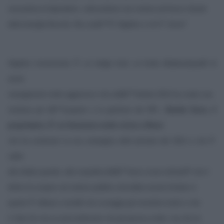
sessantina di dipendenti, collocandone una ventina ad Arezzo (feudo
della famiglia Boschi). Ma cosâ€™Ã¨ Algebris e chi Ã¨ Serra?
Algebris Investments Ã¨ un
hedge fund
, un fondo â€œboutiqueâ€ di
asset
management molto aggressivo che nellâ€™ottobre 2014 ha creato una
struttura per lâ€™acquisto e la gestione dei NPL.
Davide Serra, il
proprietario, Ã¨ un finanziere molto vicino a Renzi
che ha sostenuto la sua campagna nelle primarie del 2012 e che Ã¨
salito
alla ribalta quando, alla Leopolda dellâ€™anno scorso dichiarÃ² che il
diritto di sciopero nel settore pubblico dovrebbe essere limitato in
quanto Ã¨ â€œ
un costo
â€ che scoraggia gli investitori esteri e che
il Jobs Act era un provvedimento che gli piaceva molto, ma che lui