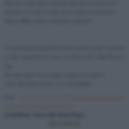
delle tasse e delle spese). Calcolando delle spese di recupero per le
procedure di 1,5 milioni fra spese vive e compensi la percentuale si
attesta al
305%
, sempre un rendimento stratosferico.
Si comprende adesso perchÃ© da tutto il mondo le societÃ di recupero
si stiano proponendo per rilevare pacchetti di NPL dellâ€™Etruria e
degli
altri Istituti oggetto del salvataggio: guadagni cosi neanche il
traffico della droga li permette. Ed Ã¨ tutto legaleâ€¦
Fonte:
http://scenarieconomici.it/il-dl-salva-banche-una-rovina-per-gli-
investitori-un-enorme-regalo-per-gli-amici/
.
[GotoHome_Torna alla Home Page]
DONAZIONE