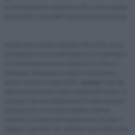
escussioni dele garanzie, permette alle societÃ che hanno acquistato i
NPL di garantirsi un ritorno dellâ€™investimento inverosimilmente alto.
Stimando infatti un acquisto di 100 milioni in NPL al 17,6% con una
leva finanziaria di 3 il costo per lâ€™acquisto Ã¨ di 4,4 milioni diretto e
13,2 milioni finanziato ad un tasso mettiamo del 5%, in linea con i
prestiti attuali. Vendendo dopo una media di 4 anni gli immobili a
garanzia e stimando un recupero del 30%, il
guadagno
Ã¨ dato dalla
differenza fra la percentuale di realizzo e quella per lâ€™acquisto, ma
per il quale Ã¨ stato speso direttamente solo 4,4 milioni e gli interessi
sul finanziato, pari in 4 anni (senza considerarli composti per
semplicitÃ ) a 2,64 milioni, quindi complessivamente 7,04 milioni. Il
guadagno Ã¨ quindi 30 â€“ 7,04 = 22,96 milioni ovvero il 326% (al lordo