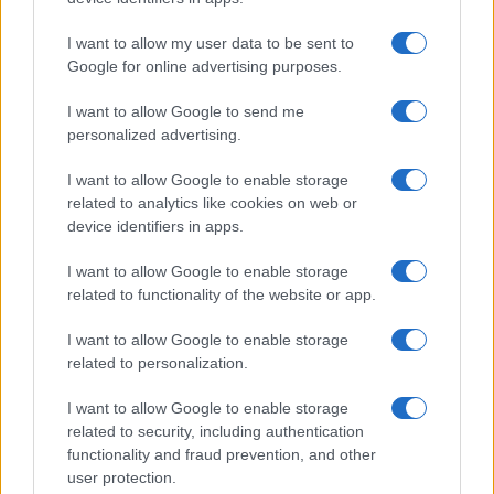
I want to allow my user data to be sent to
Google for online advertising purposes.
Syndication
Culture
I want to allow Google to send me
Salute
Globalist
personalized advertising.
Megachip
Globalscience
I want to allow Google to enable storage
related to analytics like cookies on web or
GiULia
Globalsport
device identifiers in apps.
Prima Pagina
I want to allow Google to enable storage
related to functionality of the website or app.
Giornale dello
Facebook
I want to allow Google to enable storage
related to personalization.
Spettacolo
Twitter
I want to allow Google to enable storage
Wondernet
related to security, including authentication
Cookie Policy
functionality and fraud prevention, and other
Giuliana Sgrena
user protection.
Preferenze Privacy