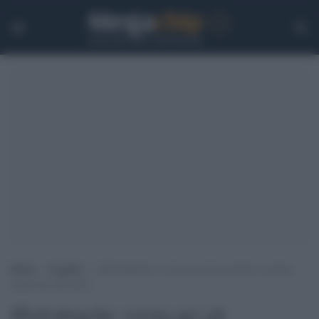
Home
>
Legalità
>
#Salvabanche: rovina per gli investitori, enorme
regalo per gli amici
#Salvabanche: rovina per gli