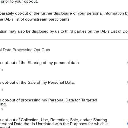
rerogative sÃ¬, ma presupposta
 prior to your opt-out.
senza far menzione di qualsivoglia diritto dei
rately opt-out of the further disclosure of your personal information by
la storia del diritto ci si trova davanti a un buco
he IAB’s list of downstream participants.
sicuramente dovuto ai tempi storici e alle
Ulti
tion may also be disclosed by us to third parties on the IAB’s List of 
one ai medesimi.
 that may further disclose it to other third parties.
 that this website/app uses one or more Google services and may gath
l Data Processing Opt Outs
, si capisce che, al di lÃ del mero fattore
including but not limited to your visit or usage behaviour. You may click 
 to Google and its third-party tags to use your data for below specifi
a priori
to ad avere figliâ€ non esiste
, e non
o opt-out of the Sharing of my personal data.
ogle consent section.
n primis
In
, in quanto Ã¨ frutto di unâ€™errata
iuridico, in base al quale il diritto si assume
o opt-out of the Sale of my Personal Data.
e interpretativoâ€ (secondo la definizione di
In
legge
ermeneusi
anto tale, siccome
e sua
Il ri
to opt-out of processing my Personal Data for Targeted
ing.
se al nietzscheano â€œnon ci sono fatti, solo
Una le
In
"Sani
determinazione della cosa, ovvero del
mai st
o opt-out of Collection, Use, Retention, Sale, and/or Sharing
ersonal Data that Is Unrelated with the Purposes for which it
ico di volta in volta occorso in termini di
non v
lected.