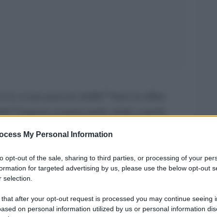
vexata quaestio
co la
dellâ€™utero in affitto
unâ€™angusta scoperta molto simile a quella
 questione Ã¨ mal posta, in quanto si fonda su
ocess My Personal Information
di origine naturale che non esiste da nessuna
rmini di storia della filosofia politica e del
to opt-out of the sale, sharing to third parties, or processing of your per
formation for targeted advertising by us, please use the below opt-out s
classico, nÃ© allâ€™interno della Dichiarazione
 selection.
o, dove lo si cercherebbe invano, essendovi
 that after your opt-out request is processed you may continue seeing i
utela della â€œfamiglia naturaleâ€ (sic) e
ased on personal information utilized by us or personal information dis