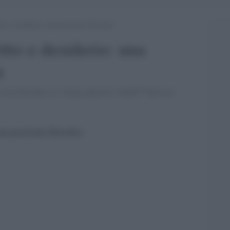
itto e desiderio: una posizione filosofica
ritto e desiderio: una
a
sta filosofico la ''vexata quaestio'' dellâ€™utero in