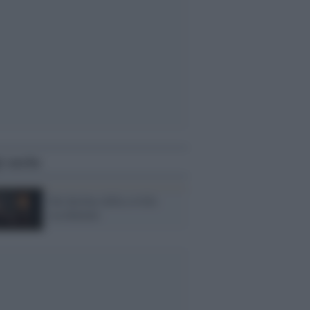
i anche
Sul declino della civiltà
occidentale