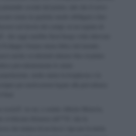
piramide sociale del potere, tale che il servo
ssaro erano in qualche modo obbligati a fare
utassero nel lavoro dei campi, in un regime di
Ã che oggi sarebbe fuori luogo voler ritrovare
di Sviluppo Umano meno felice del mondo.
aesi anche occidentali almeno fino al primo
dava prevalentemente lo strato
 popolazione, molto meno la borghesia o la
sempre per motivazioni legate alla prevalenza
il Sud.
 societÃ in cui, a sentire Alberto Moravia,
e civilizzato â€œnon câ€™Ã¨ che la
za che trattasi di un lusso vige per la tutela