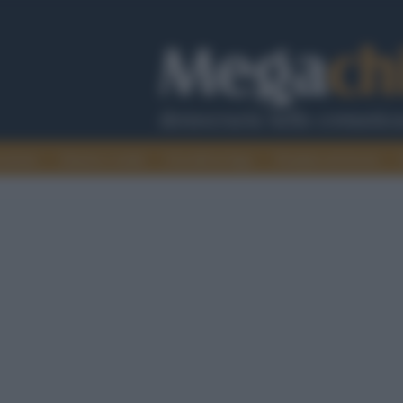
cazione
Guerra e verità
Cervelli in fuga
Fondata sul lavoro