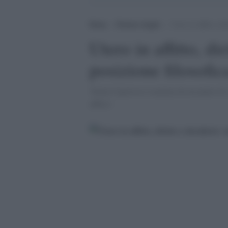
Home
>
Pensieri lunghi
>
Utero in affitto, dir
Utero in affitto, di
posizione filosofic
'Sonia Caporossi esamina da un punto di vi
affitto.'