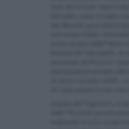
necessitÃ
modo alle
imposte dalla 
della gleba o anche il semplice ma
figli affinchÃ© questi ultimi li ai
autoconsumo feudale e di bannalit
persino nei paesi dallâ€™Indice 
Parimenti, lâ€™alta natalitÃ dei p
quarantennio del Novecento riguar
etimologicamente proletario della
decadente e decaduta nobiltÃ , e 
del settore primario in zone come 
Al giorno dâ€™oggi invece, in una
nellâ€™Occidente presuntivament
borghesiaâ€, la stessa consapevolez