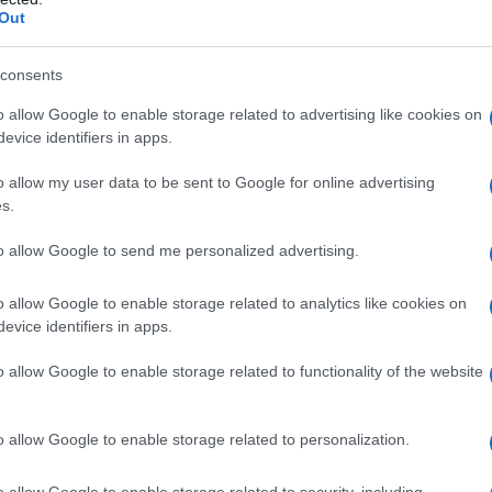
Out
esenza imprescindibile in questioni di diritto,
L'omi
chied
consents
iritto, per essere preso in considerazione come
o allow Google to enable storage related to advertising like cookies on
evice identifiers in apps.
riamente fondarsi solo ed esclusivamente su
L'Ucr
o allow my user data to be sent to Google for online advertising
tutti
 non coprirebbero davvero
i casi, bensÃ¬
s.
dei casi legati ai bisogni primari di origine
to allow Google to send me personalized advertising.
islazione verrebbero lasciati scoperti, di volta in
ri
non pertinenti ai semplici bisogni naturali, ma
Se al
o allow Google to enable storage related to analytics like cookies on
corre
evice identifiers in apps.
uogo a norme e comportamenti di origine
culturale
ioÃ¨
in senso rousseauiano. Certo, si
o allow Google to enable storage related to functionality of the website
oprirli tutti, nessuno escluso; ma allora si rende
Il ru
ermeneutico intrinseco alla cosa: avere figli
o allow Google to enable storage related to personalization.
desiderio
e Ã¨ un
. CosÃ¬, si attua un tacito
o allow Google to enable storage related to security, including