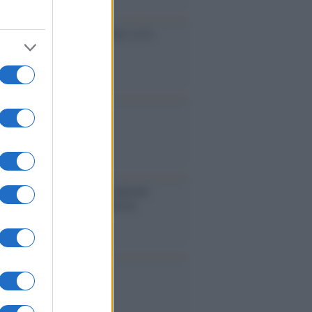
cidio economico dell'Italia: ce lo
e l'Europa
aina ha finito lo scudo
l'Europa rimanessero tre neuroni
rebbe a far pace con la Russia
binetto di Rabat