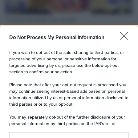
Il ritorno dei medici non vaccinati
Una lettera accorata del prof. Isidoro alla rivista "Sanità
Informazione" spiega perché non ci sono mai state basi
Do Not Process My Personal Information
scientifiche per togliere i medici non vaccinati dal lavoro
If you wish to opt-out of the sale, sharing to third parties, or
L'omicidio economico dell'Italia: ce lo chiede l'Europa
processing of your personal or sensitive information for
targeted advertising by us, please use the below opt-out
section to confirm your selection.
Please note that after your opt-out request is processed you
may continue seeing interest-based ads based on personal
L'Ucraina ha finito lo scudo
information utilized by us or personal information disclosed to
third parties prior to your opt-out.
You may separately opt-out of the further disclosure of your
personal information by third parties on the IAB’s list of
Se all'Europa rimanessero tre neuroni correrebbe a far pace
downstream participants.
con la Russia