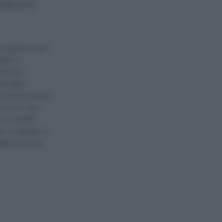
ubblicata dal
one Islamica sono
parÃ² la
Guevara in
i politici
re la loro reciproca
ero che ci sono
ti: la societÃ
 al contrario, in
lla rivoluzione