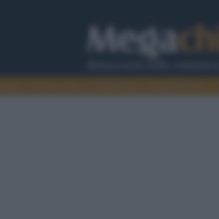
cazione
Guerra e verità
Cervelli in fuga
Fondata sul lavoro