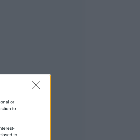
sonal or
ection to
nterest-
closed to