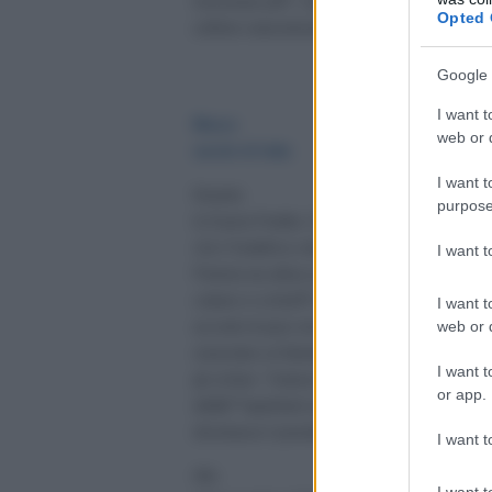
funzionano piÃ¹. Cuba, come la Repubblica Isla
Opted 
sofferto notevolmente ma non hanno smesso di
Google 
I want t
Mezzo
web or d
secolo di lotta
I want t
Durante
purpose
la Guerra Fredda, Cuba si impegnÃ² contro la po
che il Sudafrica voleva estendere ai suoi vicini.
I want 
Pretoria era allora sostenuto da Stati Uniti e Is
cubano si schierÃ² in Angola e Namibia fino all
I want t
web or d
accordo di pace nel 1988. Fidel Castro fu quindi
ostacolare un”ideologia che divideva lâ€™uman
I want t
gli schiavi. Tuttavia ci vollero altri tre anni pri
or app.
dellâ€™apartheid sudafricano fosse smantella
diventasse il presidente del popolo sudafricano 
I want t
Allo
I want t