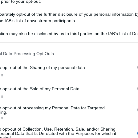
 prior to your opt-out.
rately opt-out of the further disclosure of your personal information by
he IAB’s list of downstream participants.
aio 2012).
Ulti
tion may also be disclosed by us to third parties on the IAB’s List of 
 that may further disclose it to other third parties.
bama e RaÃºl Castro del
 that this website/app uses one or more Google services and may gath
Uniti e Cuba ha
l Data Processing Opt Outs
including but not limited to your visit or usage behaviour. You may click 
 Washington negoziava
 to Google and its third-party tags to use your data for below specifi
endo al contempo allâ€™UE
o opt-out of the Sharing of my personal data.
ogle consent section.
e per prima, a
In
o opt-out of the Sale of my Personal Data.
In
orzare i conflitti tra
Il ri
to opt-out of processing my Personal Data for Targeted
a in America Latina,
ing.
Una le
a infatti prendere
In
"Sani
i guerra
mai st
o opt-out of Collection, Use, Retention, Sale, and/or Sharing
suoi alleati non
ersonal Data that Is Unrelated with the Purposes for which it
non v
lected.