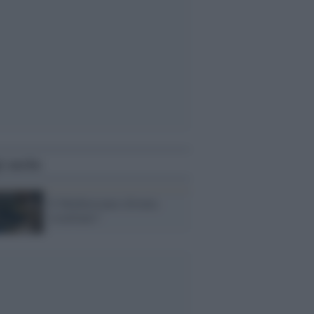
i anche
Il Mediterraneo diventa
israeliano?