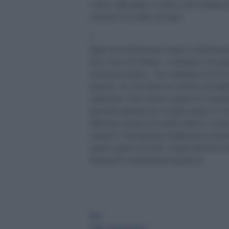
e Herzl, della quale si conosce solo la lettera p
secondo in una delle sue opere.
I
legami tra la Rivoluzione cubana e la Rivoluzi
tenui. Certo, Ali Shariati − il pensatore che pre
rivoluzione iraniana − era il traduttore di Che 
persiano, ma i due Stati non strinsero mai legam
significativi. Sono rimasto sorpreso di constata
ignoranza parlando con i rispettivi leader. Ãˆ v
differenze culturali che rendono difficili i contat
cubana Ã¨ sessualmente ultrapermissiva mentre,
questo campo la societÃ iraniana (ben prima de
islamica) Ã¨ estremamente repressiva.
Due
Stati rivoluzionari