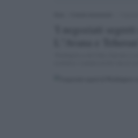
Home
>
Cronache internazionali
>
‘I negozia
'I negoziati segret
L''Avana e Teheran
'Washington sa che Cuba e Iran non si sc
economica: si prepara ad altro tipo di sc