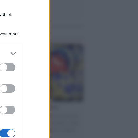
 third
me notizie
Downstream
er and store
to grant or
ed purposes
torno dei medici non vaccinati
ttera accorata del prof. Isidoro alla rivista
tà Informazione" spiega perché non ci sono
ate basi scientifiche per togliere i medici
accinati dal lavoro