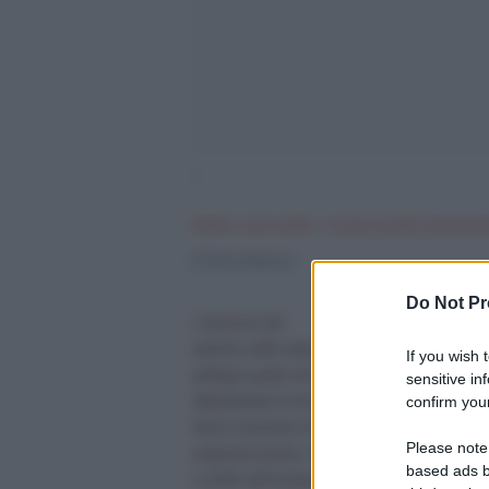
‘
Â«Sotto i nostri occhiÂ» – Cronaca di politica internaziona
.
di Thierry Meyssan
Do Not Pr
L”annuncio del
ripristino delle relazioni diplomatiche di Was
If you wish 
prefigura quello dei rapporti con Teheran. Gli S
sensitive in
confirm your
abbandonato le loro ambizioni imperialiste e qu
hanno rinunciato al loro ideale rivoluzionario. T
Please note
pragmaticamente, Washington riconosce che Cu
based ads b
sconfitti dall”isolamento diplomatico e dalla gu