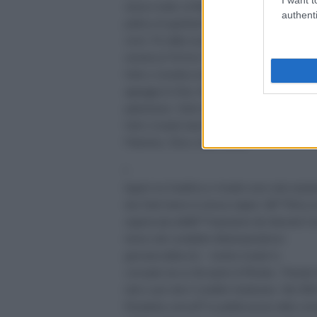
stesso modo, la Repubblica Islamica dell”Iran 
authenti
politica di apartheid che Israele ha intenzione 
vicini. Fin dalla sua proclamazione illegale nel 
sionista di Tel Aviv Ã¨ appoggiato dagli Stati U
Unito e rivendica tutta la terra dal Nilo all”Euf
appoggia la Siria, Hezbollah e le organizzazioni
palestinese. Sotto la presidenza di Mahmoud A
Uniti e Israele hanno subÃ¬to molte sconfitte, 
Palestina, Siria e nello Yemen.
I
legami tra Sudafrica e Israele sono stati ampi
due Stati hanno la stessa origine: lâ€™Africa m
organizzata dallâ€™imperatore dei diamanti Ce
teorico del cosiddetto
â€œ
imperialismo
germanico
â€œ
[1] − mentre Israele fu
concepito da un discepolo di Rhodes, Theodor
tutto e per tutto il modello rhodesiano. Nel 2002
Elisabetta censurÃ² la pubblicazione della cor