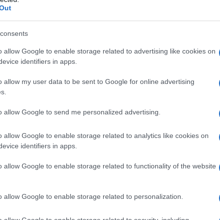
mica dell”Iran, hanno
Out
 resistere.
L'omi
chied
consents
o allow Google to enable storage related to advertising like cookies on
evice identifiers in apps.
L'Ucr
o allow my user data to be sent to Google for online advertising
s.
litica di apartheid
 Il regime bianco di
to allow Google to send me personalized advertising.
raele. L”esercito
Se al
a conclusione di un
o allow Google to enable storage related to analytics like cookies on
corre
evice identifiers in apps.
 in grado di
itÃ in due: i padroni e
o allow Google to enable storage related to functionality of the website
ma che il regime
to e Nelson Mandela
Il ru
riunificato.
o allow Google to enable storage related to personalization.
o allow Google to enable storage related to security, including