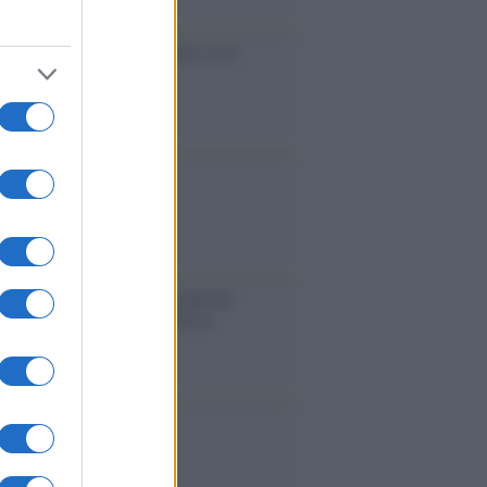
cidio economico dell'Italia: ce lo
e l'Europa
aina ha finito lo scudo
l'Europa rimanessero tre neuroni
rebbe a far pace con la Russia
binetto di Rabat