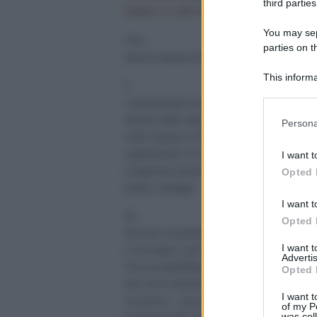
third parties
prepara a un altro tipo di scontro.
You may sepa
Visita
parties on t
ufficiale di Mahmoud Ahmadinejad a RaÃºl Castro (genn
This informa
Il
Participants
contemporaneo annuncio da parte di Barack O
Please note
ripristino delle relazioni diplomatiche tra Stati 
Persona
information 
molto sorpreso in Europa. Come di consueto,
deny consent
segretamente con il proprio avversario impon
I want t
in below Go
di applicare sanzioni che si affretterÃ a toglier
Opted 
proprio vantaggio.
I want t
Da
Opted 
due anni il presidente Obama sta cercando di sm
I want 
il suo Impero e gli Stati che gli resistono: Cub
Advertis
l”Iran nel â€œMedio Oriente allargatoâ€. Bisogn
Opted 
atto che le sanzioni unilaterali − autentici atti d
I want t
economica − prese da Washington ed estese ai 
of my P
was col