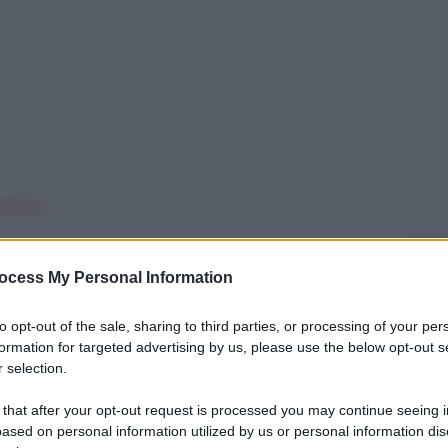
le nÂ°110
ocess My Personal Information
hington con Lâ€™Avana
to opt-out of the sale, sharing to third parties, or processing of your per
tati Uniti non hanno
formation for targeted advertising by us, please use the below opt-out s
 selection.
esti due Stati non
uttavia,
 that after your opt-out request is processed you may continue seeing i
ba e l”Iran non saranno
ased on personal information utilized by us or personal information dis
erra economica: si