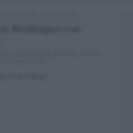
ti segreti di Washington con L”Avana e Teheran’
i di Washington con
'
onfiggono con l''isolamento diplomatico e la guerra
ontro. [Thierry Meyssan]'