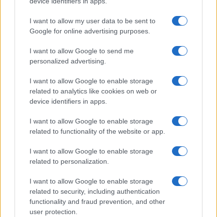
device identifiers in apps.
I want to allow my user data to be sent to
Google for online advertising purposes.
Syndication
Culture
I want to allow Google to send me
Salute
Globalist
personalized advertising.
Megachip
Globalscience
I want to allow Google to enable storage
related to analytics like cookies on web or
GiULia
Globalsport
device identifiers in apps.
Prima Pagina
I want to allow Google to enable storage
related to functionality of the website or app.
Giornale dello
Facebook
I want to allow Google to enable storage
related to personalization.
Spettacolo
Twitter
I want to allow Google to enable storage
Wondernet
related to security, including authentication
Cookie Policy
functionality and fraud prevention, and other
Giuliana Sgrena
user protection.
Preferenze Privacy