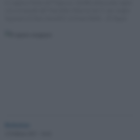
Lo squarcio Flynn sâ€™ingrossa. Sarebbe interessante sapere
cosa sta facendo lâ€™invisibile Tillerson che Ã¨ pur sempre
Segretario di Stato oltrechÃ© ex Exxon-Mobil... [P. Fagan]
Redazione
15 Febbraio 2017 - 18.44