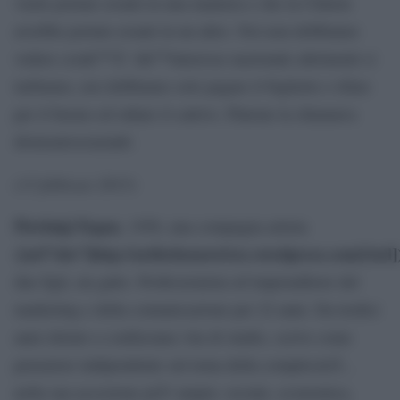
vuole portare avanti in una maniera e che la Clinton
avrebbe portato avanti in un altro. Noi non dobbiamo
vedere cosâ€™Ã¨ lâ€™interesse nazionale altrimenti ci
turbiamo, noi dobbiamo solo pagare il biglietto e tifare
per il buono ed odiare il cattivo. Platone la chiamava
â€œteatrocraziaâ€.
(15 febbraio 2015)
Pierluigi Fagan
, 1958, una compagna artista
[url”sito”]http://artforhousewives.wordpress.com/[/url]
(
due figli, un gatto. Professionista ed imprenditore del
marketing e della comunicazione per 22 anni. Da tredici
anni ritirato a confuciana vita di studio, scrive come
pensatore indipendente sul tema della complessitÃ ,
nella sua accezione piÃ¹ ampia: sociale, economica,