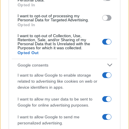
Personal Data.
not limited to your visit or usage behaviour. You may click to
Opted In
grant or deny consent to Google and its third-party tags to
use your data for below specified purposes in below Google
I want to opt-out of processing my
Da Kiev a Roma, istruzioni per fabbricare un nemico interno
consent section.
Personal Data for Targeted Advertising.
Opted In
I want to opt-out of Collection, Use,
Retention, Sale, and/or Sharing of my
Personal Data that Is Unrelated with the
Purposes for which it was collected.
Opted Out
Google consents
I want to allow Google to enable storage
related to advertising like cookies on web or
device identifiers in apps.
I want to allow my user data to be sent to
Google for online advertising purposes.
Syndication
Culture
I want to allow Google to send me
Salute
Globalist
personalized advertising.