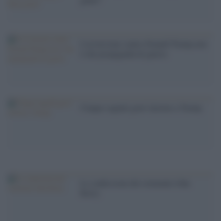
L'avversione contro Donald Trump non
è che propaganda di guerra
Cinque segnali gravi intorno a Trump
Le confessioni del criminale John
Kerry