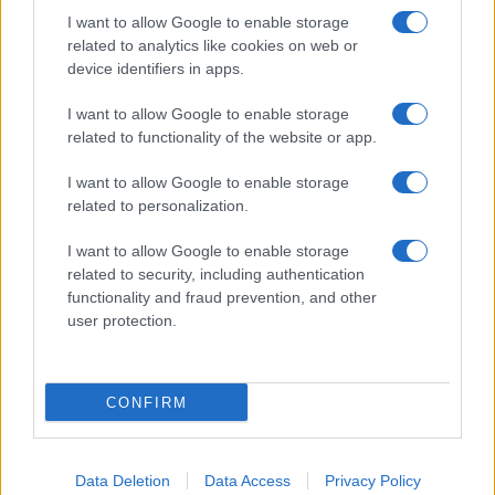
Megachip
Globalscience
I want to allow Google to enable storage
related to analytics like cookies on web or
GiULia
Globalsport
device identifiers in apps.
Prima Pagina
I want to allow Google to enable storage
related to functionality of the website or app.
Giornale dello
Facebook
I want to allow Google to enable storage
related to personalization.
Spettacolo
Twitter
I want to allow Google to enable storage
Wondernet
related to security, including authentication
Cookie Policy
functionality and fraud prevention, and other
Giuliana Sgrena
user protection.
Preferenze Privacy
CONFIRM
©2020 Megachip • All right reserved.
Data Deletion
Data Access
Privacy Policy
Syndication