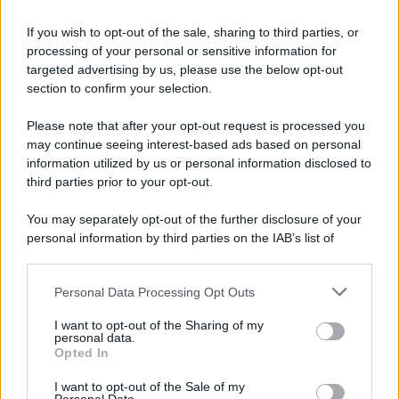
scientifiche per togliere i medici non vaccinati dal lavoro
If you wish to opt-out of the sale, sharing to third parties, or
L'omicidio economico dell'Italia: ce lo chiede l'Europa
processing of your personal or sensitive information for
targeted advertising by us, please use the below opt-out
section to confirm your selection.
Please note that after your opt-out request is processed you
may continue seeing interest-based ads based on personal
L'Ucraina ha finito lo scudo
information utilized by us or personal information disclosed to
third parties prior to your opt-out.
You may separately opt-out of the further disclosure of your
personal information by third parties on the IAB’s list of
Se all'Europa rimanessero tre neuroni correrebbe a far pace
downstream participants.
con la Russia
Personal Data Processing Opt Outs
This information may also be disclosed by us to third parties
on the IAB’s List of Downstream Participants that may further
I want to opt-out of the Sharing of my
disclose it to other third parties.
personal data.
Il rubinetto di Rabat
Opted In
Please note that this website/app uses one or more Google
services and may gather and store information including but
I want to opt-out of the Sale of my