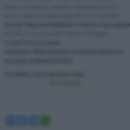
politica e geopolitica, culturale e soprattutto filosofica
[cosa si intende per â€œcomplessitÃ â€ Ã¨ specificato
[url”qui”]http://pierluigifagan.wordpress.com/complessi
Nel 2017 Ã¨ uscito per Fazi editore il suo saggio:
[url”Verso un mondo
â€œ
multipolare”]http://fazieditore.it/catalogo-libri/verso-
un-mondo-multipolare/[/url]
â€.
[GotoHome_Torna alla Home Page]
DONAZIONE
Facebook
Twitter
Telegram
WhatsApp