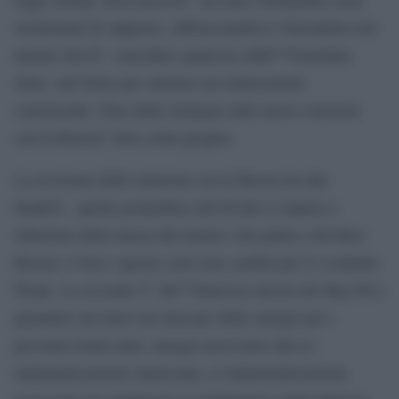
testimonial di supporto, abbracciandosi e baciandosi nel
mentre dovrÃ concedere qualcosa allâ€™israeliano
(Iran, sud Siria) per ottenere un endorsement
convincente. Fine della strategia sulle nuove relazioni
con la Russia? Non credo proprio.
La revisione delle relazioni con la Russia ha due
finalitÃ , quella geopolitica del divide et impera e
riduzione della massa del nemico che punta a dividere
Russia e Cina e questa certo non cambia per lo scandalo
Flynn. La seconda Ã¨ lâ€™interesse deciso dei Big Oil a
garantirsi un ruolo nel mercato delle energie per i
prossimi trenta anni, energie necessarie alla re-
industializzazione americana, re-industrializzazione