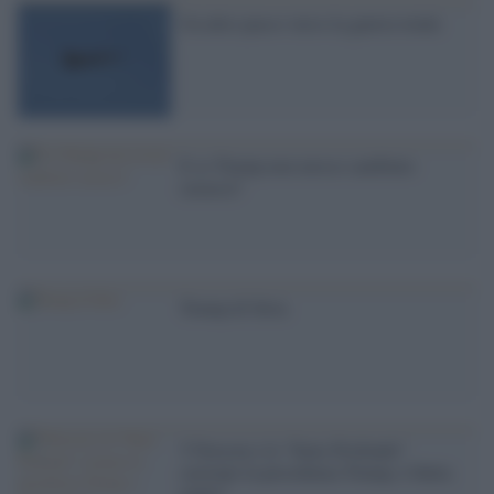
Un altro passo verso la guerra totale
E se Trump non avesse cambiato
casacca?
Trump di Siria
'I Neocon e lo ''Stato Profondo''
castrano la presidenza Trump, è finita
gente!'