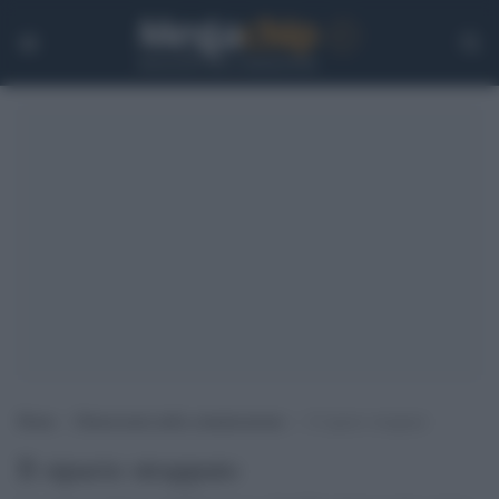
Home
>
Democrazia nella comunicazione
>
Il sipario strappato
Il sipario strappato