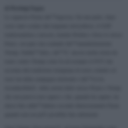
di Pierluigi Fagan
Lo squarcio Flynn sâ€™ingrossa. Da una parte, dopo
esser stato scalato dal magnate newyorkese, il GOP
tradizionalista e neocon, tramite Priebus e forse lo stesso
Pence, ora pare stia scalando lâ€™amministrazione
Trump. Dallâ€™altra, câ€™Ã¨ ancora molta storia da
usare contro Trump come fa ad esempio il NYT che
accenna alla tradizione trumpiana di avere contatti coi
russi sin dalla campagna elettorale e lâ€™ovvia
riconducibilitÃ delle azioni dello stesso Flynn a Trump
che non poteva non sapere e che, quando ha saputo, ha
atteso fino allâ€™ultimo secondo dimissionando Flynn
quando non era piÃ¹ possibile fare altrimenti.
Oggi Trump, forse proverÃ ad usare Netanyahu come