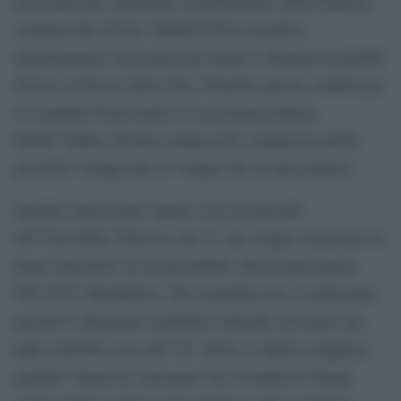
necessaria per migliorare le performance della bilancia
commerciale di ben 700mld US$ in negativo,
miglioramento necessario per tenere a distanza la perdita
di peso in favore della Cina. Neanche questa, cambia per
lo scandalo Flynn anche se la gestione politica
dellâ€™affare diventa sempre piÃ¹ complicata anche
perchÃ© Trump tutto Ã¨ tranne che un fine politico.
Sarebbe interessante sapere cosa sta facendo
lâ€™invisibile Tillerson che Ã¨ pur sempre Segretario di
Stato oltrechÃ© ex Exxon-Mobil. Ma di tutto questo
WP, NYT, Repubblica, The Guardian non vi parleranno
perchÃ© altrimenti il pubblico infantile del teatro dei
pupi vedrebbe cosa câ€™Ã¨ dietro il sipario strappato,
quellâ€™interesse nazionale che la banda di Trump