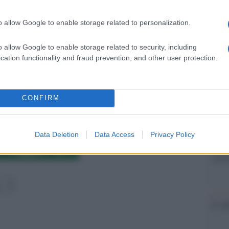
non v
TENERE
PANDORA
TV
.it
:
o allow Google to enable storage related to personalization.
L'omi
chied
CLICCA QUI
o allow Google to enable storage related to security, including
cation functionality and fraud prevention, and other user protection.
L'Ucr
CONFIRM
Data Deletion
Data Access
Privacy Policy
Se al
corre
Il ru