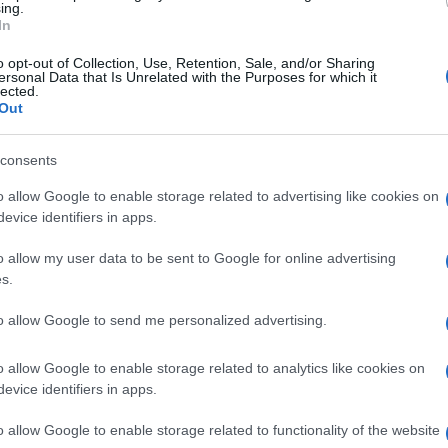
menti ti mettiamo in un angolo. Ma tutto
ing.
In
no di sesso. C’è un certo senso di dissonanza
o opt-out of Collection, Use, Retention, Sale, and/or Sharing
ersonal Data that Is Unrelated with the Purposes for which it
lected.
Out
Ulti
ti spingessero a guardare dove non dovresti. In
ando verso una crisi gigantesca e “loro”, quelli
consents
onando una musica strana. La cui stonata melodia
o allow Google to enable storage related to advertising like cookies on
dui, motivate dal sesso, o dalla sua mancanza, o
evice identifiers in apps.
o allow my user data to be sent to Google for online advertising
s.
mente calando un sudario sul disastro che ci
to allow Google to send me personalized advertising.
proiettando un film semi-pornografico. Per poi
Il ri
ci di averlo guardato.
o allow Google to enable storage related to analytics like cookies on
Una le
evice identifiers in apps.
"Sani
o allow Google to enable storage related to functionality of the website
mai st