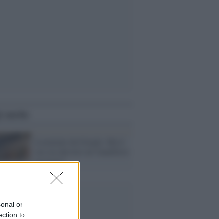
i anche
Licenziato da Google. Ma il
suo era davvero un 'manifesto
sessista'?
sonal or
ection to