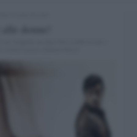
ietato avvicinarsi alle donne!
 alle donne!
l sole. Scoppiano, uno dopo l'altro scandali sessuali a
a" è ormai il mostro. [Giulietto Chiesa]