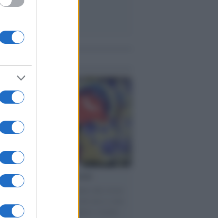
me notizie
torno dei medici non vaccinati
ttera accorata del prof. Isidoro alla rivista
tà Informazione" spiega perché non ci sono
ate basi scientifiche per togliere i medici