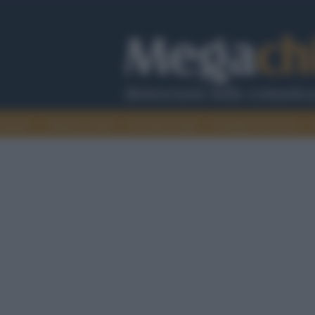
cazione
Guerra e verità
Cervelli in fuga
Fondata sul lavoro