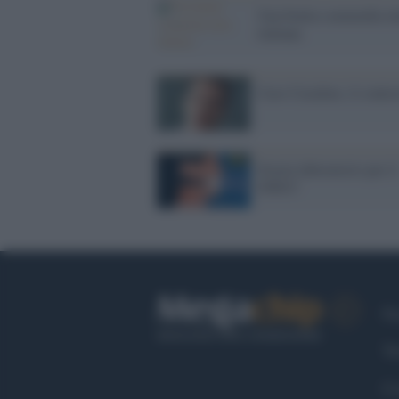
Una brutta commedia tu
italiana
Caso Casalino, il contes
Svezia laboratorio per il
NWO?
Fa
Tw
Co