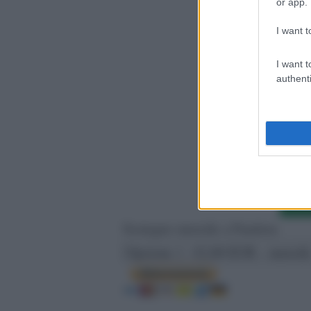
or app.
COME SOS
I want t
I want t
authenti
Sostegno mensile a Pandora