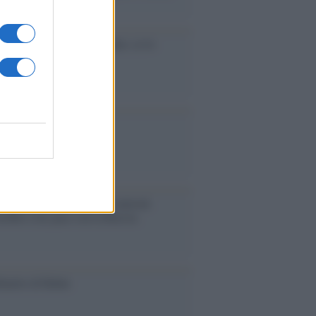
accinati dal lavoro
cidio economico dell'Italia: ce lo
e l'Europa
aina ha finito lo scudo
l'Europa rimanessero tre neuroni
rebbe a far pace con la Russia
binetto di Rabat