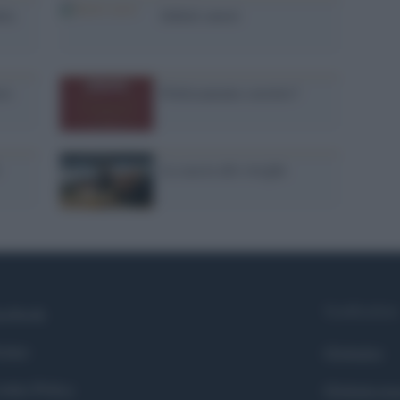
tta
Infiniti amori
to
Politicamente corretto?
La caccia alle streghe
Syndication
cebook
itter
Globalist
okie Policy
Globalscie