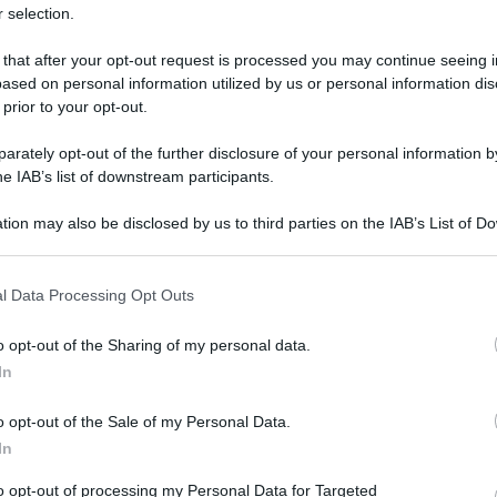
 selection.
 that after your opt-out request is processed you may continue seeing i
ased on personal information utilized by us or personal information dis
 prior to your opt-out.
rately opt-out of the further disclosure of your personal information by
he IAB’s list of downstream participants.
tion may also be disclosed by us to third parties on the IAB’s List of 
 sotto il sole. Scoppiano, uno dopo l’altro
 that may further disclose it to other third parties.
to. Il “bianco suprematista” è ormai il mostro.
 that this website/app uses one or more Google services and may gath
l Data Processing Opt Outs
including but not limited to your visit or usage behaviour. You may click 
con una donna. È diventato rischioso. Da un lato
 to Google and its third-party tags to use your data for below specifi
i tuoi istinti”, dall’altro l’indicazione implicita
o opt-out of the Sharing of my personal data.
ogle consent section.
In
i monaco se non vuoi finire nei guai”.
o opt-out of the Sale of my Personal Data.
fanc
iulla 20 anni fa devi provare rimorso?
In
orrect. È obbligatorio. E per questo devi
to opt-out of processing my Personal Data for Targeted