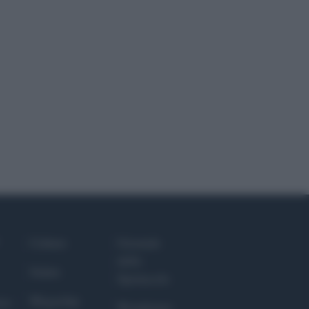
Culture
Giornale
dello
Salute
Spettacolo
Megachip
nce
Wondernet