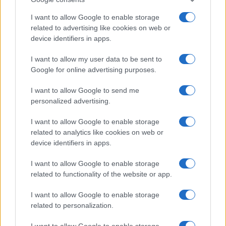
I want to allow Google to enable storage
related to advertising like cookies on web or
device identifiers in apps.
I want to allow my user data to be sent to
Google for online advertising purposes.
Syndication
Culture
I want to allow Google to send me
Salute
Globalist
personalized advertising.
Megachip
Globalscience
I want to allow Google to enable storage
related to analytics like cookies on web or
GiULia
Globalsport
device identifiers in apps.
Prima Pagina
I want to allow Google to enable storage
related to functionality of the website or app.
Giornale dello
Facebook
I want to allow Google to enable storage
related to personalization.
Spettacolo
Twitter