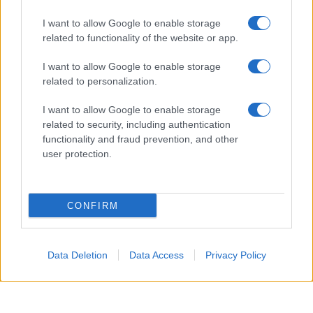
Megachip
Globalscience
I want to allow Google to enable storage
GiULia
Globalsport
related to functionality of the website or app.
Prima Pagina
I want to allow Google to enable storage
related to personalization.
Giornale dello
Facebook
I want to allow Google to enable storage
related to security, including authentication
Spettacolo
Twitter
functionality and fraud prevention, and other
user protection.
Wondernet
Cookie Policy
Giuliana Sgrena
Preferenze Privacy
CONFIRM
Data Deletion
Data Access
Privacy Policy
©2020 Megachip • All right reserved.
Syndication