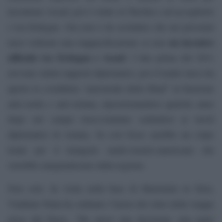
incontrare Assad, poi è volato in Turchia e ad accoglierlo
c’era Erdogan. Ora non è da escludere che nei prossimi
un incontro
mesi vedremo una riappacificazione se non
ufficiale tra Erdogan e Assad
. I due prima del 2011
avevano ottimi rapporti diplomatici, poi il leader turco ha
aperto la cosiddetta “autostrada della Jihad” in funzione
anti-curda e anti-siriana, riposizionandosi qualche anno
dopo nel campo russo-iraniano sedendosi ai tavoli
diplomatici di Astana. Se così fosse sarebbe un colpo
letale per il triangolo saudo-israelo-americano che
verrebbe marginalizzato dalla regione.
Non solo. In visita nella base di Hmeimim in Siria,
Vladimir Putin ha ordinato l’inizio del ritiro delle truppe
russe dal Paese. “Ho preso una decisione: una parte