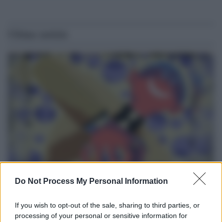
Ultime notizie
Il ritorno dei medici non vaccinati
Do Not Process My Personal Information
Una lettera accorata del prof. Isidoro alla rivista "Sanità
If you wish to opt-out of the sale, sharing to third parties, or
Informazione" spiega perché non ci sono mai state basi
processing of your personal or sensitive information for
scientifiche per togliere i medici non vaccinati dal lavoro