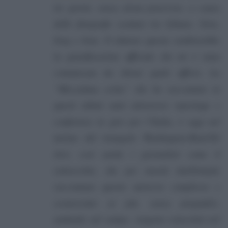
tre giorni, senza alcun preavviso, a causa
delle fotografie scattate tra Libano, Siria,
Iraq e Iran. O almeno questa sembrerebbe
la giustificazione ufficiale che mi è stata
comunicata da chissà quale ufficio. La
“Mezzaluna sciita” che ho raccontato in
questi ultimi anni attraverso reportage e
conferenze in giro per l’Italia, è oggi nel
mirino del triangolo Washington-Riad-Tel
Aviv
, così anche i giornalisti come il
sottoscritto, che per onestà intellettuale
raccontano questo universo complesso e
sconosciuto ai più, senza pregiudizi,
andando sul campo, vengono ostacolati nel