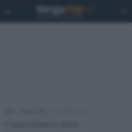
Home
>
Guerra e verità
>
L’imperialismo è morto
L’imperialismo è morto