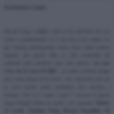
di Sebastiano Caputo
.
Siria
Più che l’Iraq, la
è stato il vero epicentro del caos
Daesh
vicino e mediorientale. E’ lì che
ha colpito con
più violenza disintegrando l’unico Paese arabo rimasto
immune alla guerra. Tutte le città controllate dal
ora non
sedicente Stato Islamico sono state riprese,
resta che la sacca di Idlib
– in mano a diversi gruppi
Al Sham
più o meno legati ad
– ma i negoziati sono già
in corso perché ormai combattere non conviene a
nessuno. Che lo si voglia o meno i vincitori di questa
Bashar
lunga battaglia hanno un nome e un cognome:
Al Assad, Vladimir Putin, Hassan Nasrallah, Ali