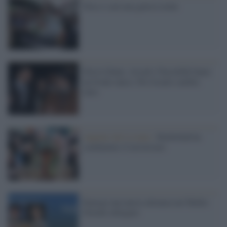
Non ci sarà una guerra totale
Siria-Libano. Assad e Nasrallah fanno
un fronte unico. Per Israele cambia
tutto
Appunti dal Levante /
Hezbollah ha
combattuto il terrorismo
Emerge una nuova alleanza nel Medio
Oriente allargato