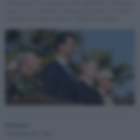
Putin dà agli USA una grande lezione diplomatica: è finito quel
tempo in cui si esportava la democrazia (a parole), il mondo è
multipolare e bisogna rispettarlo. [Sebastiano Caputo]
Redazione
14 Dicembre 2017 - 08.43