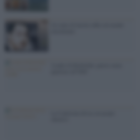
Un vento di laicità soffia sul mondo
musulmano
'Leader di Hezbollah: guerra senza
quartiere all''ISIS'
La Coalizione divisa sui propri
obiettivi