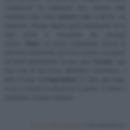
considerevole del contingente russo schierato nella
tornerà a casa
repubblica araba siriana
, in Russia”, ha
annunciato. Bisogna leggere questa dichiarazione tra le
righe perché si nascondono due messaggi
Primo
decisivi.
. Ai governi mediorientali assicura di
intervenire militarmente con il loro consenso, nel rispetto
Secondo
del diritto internazionale, da pari a pari.
. Agli
Stati Uniti dà una lezione diplomatica straordinaria: è
imperialismo
finito il tempo dell’
. E’ finito quel tempo
in cui si esportava la democrazia (a parole), il mondo è
multipolare e bisogna rispettarlo.
Il mio profilo Facebook
è stato bloccato per