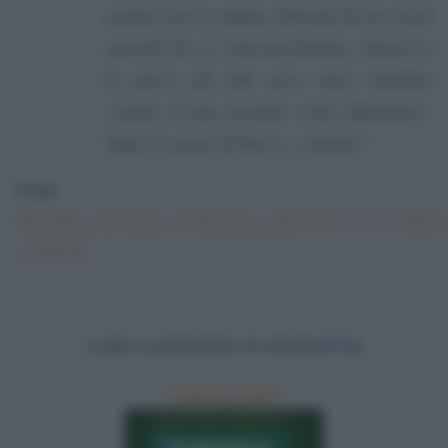
proprio lavoro oppure silenziati da un social
network che si è auto-proclamato, attraverso
la guerra alle fake news, unico legittimo
custode di una presunta verità informativa.
Oggi tre giorni di blocco e domani?
Fonte:
http://blog.ilgiornale.it/sebastianocaputo/2017/12/11/limpe
e-morto/#
COME SOSTENERE
PANDORA
TV
.it
:
CLICCA QUI