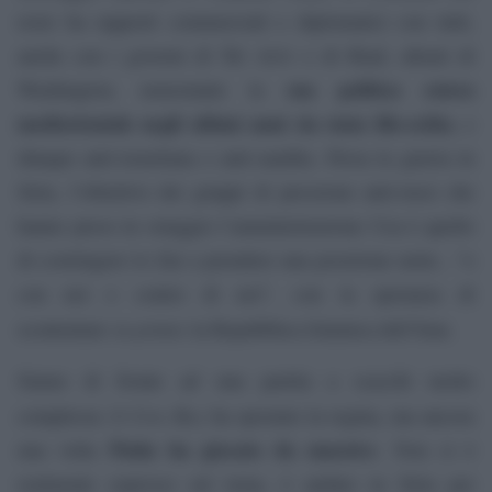
resto ha rapporti commerciali e diplomatici con tutti,
anche con i governi di Tel Aviv e di Riad, alleati di
sua politica estera
Washington, nonostante la
mediorientale negli ultimi anni sia stata filo-sciita
, e
dunque anti-israeliana e anti-saudita. Persa la guerra in
Siria, l’obiettivo dei gruppi di pressione anti-russi che
hanno preso in ostaggio l’amministrazione Usa è quello
di costringere lo Zar a prendere una posizione netta , “o
con noi o contro di noi”, con la speranza di
in primis
scontentare
la Repubblica Islamica dell’Iran.
Siamo di fronte ad una partita a scacchi molto
Cow Boy
complessa: il
ha spostato la regina, ma ancora
Putin ha giocato da maestro
una volta
. Non si è
realmente espresso sul tema, è andato in Siria per