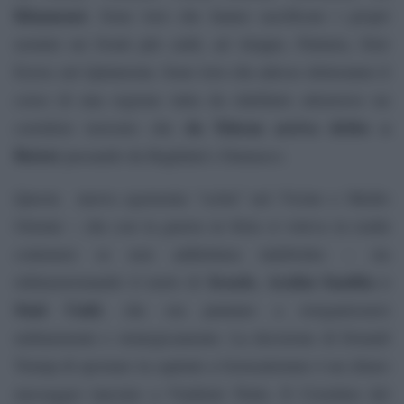
Khamenei.
Sono loro che hanno sacrificato i propri
uomini sui fronti più caldi, ad Aleppo, Palmira, Deir
Ezzor, nel Qalamoun. Sono loro che adesso detteranno il
corso di una regione tutta da ridefinire attraverso un
da Tehran arriva dritto a
corridoio terrestre che
Beirut
passando da Baghdad e Damasco.
Questa
nuova egemonia “sciita” nel Vicino e Medio
Oriente – che con la guerra in Siria si voleva in realtà
contenere se non addirittura indebolire – sta
Israele, Arabia Saudita e
ridimensionando il ruolo di
Stati Uniti
, che ora puntano a riorganizzarsi
militarmente e strategicamente. La decisione di Donald
Trump di spostare la capitale a Gerusalemme è un chiaro
messaggio lanciato a Vladimir Putin. Il Cremlino del