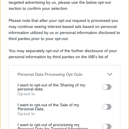
targeted advertising by us, please use the below opt-out
section to confirm your selection.
L'omicidio economico dell'Italia: ce lo chiede l'Europa
Please note that after your opt-out request is processed you
may continue seeing interest-based ads based on personal
information utilized by us or personal information disclosed to
third parties prior to your opt-out.
L'Ucraina ha finito lo scudo
You may separately opt-out of the further disclosure of your
personal information by third parties on the IAB’s list of
downstream participants.
Personal Data Processing Opt Outs
This information may also be disclosed by us to third parties
Se all'Europa rimanessero tre neuroni correrebbe a far pace
on the IAB’s List of Downstream Participants that may further
con la Russia
I want to opt-out of the Sharing of my
disclose it to other third parties.
personal data.
Opted In
Please note that this website/app uses one or more Google
services and may gather and store information including but
I want to opt-out of the Sale of my
Personal Data.
not limited to your visit or usage behaviour. You may click to
Il rubinetto di Rabat
Opted In
grant or deny consent to Google and its third-party tags to
use your data for below specified purposes in below Google
I want to opt-out of processing my
consent section.
Personal Data for Targeted Advertising.