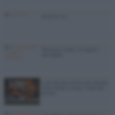
Di che Tfr sei?
Movimento 5 Stelle, tra trappole e
autotrappole
L’orlo dell’abisso di Crosetto: Hormuz
chiusa, dollaro a rischio, l’ombra del
nucleare