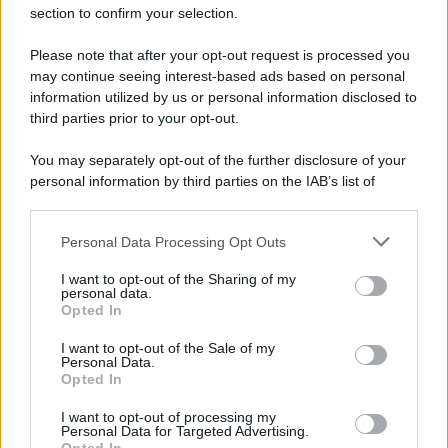
section to confirm your selection.
Please note that after your opt-out request is processed you
may continue seeing interest-based ads based on personal
L'Ucraina ha finito lo scudo
information utilized by us or personal information disclosed to
third parties prior to your opt-out.
You may separately opt-out of the further disclosure of your
personal information by third parties on the IAB’s list of
Se all'Europa rimanessero tre neuroni correrebbe a far pace
downstream participants.
con la Russia
Personal Data Processing Opt Outs
This information may also be disclosed by us to third parties
on the IAB’s List of Downstream Participants that may further
I want to opt-out of the Sharing of my
disclose it to other third parties.
personal data.
Il rubinetto di Rabat
Opted In
Please note that this website/app uses one or more Google
services and may gather and store information including but
I want to opt-out of the Sale of my
Personal Data.
not limited to your visit or usage behaviour. You may click to
Opted In
grant or deny consent to Google and its third-party tags to
use your data for below specified purposes in below Google
I want to opt-out of processing my
Da Kiev a Roma, istruzioni per fabbricare un nemico interno
consent section.
Personal Data for Targeted Advertising.