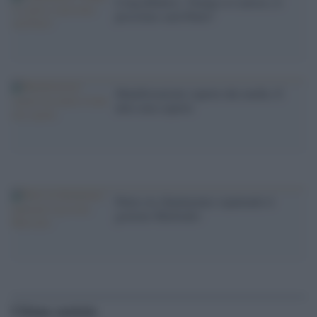
Craig Roberts: Trump si è arreso, il
prossimo sarà Putin?
Manifestazioni coperte dai media. E
altre non coperte
Putin sta (finalmente) ripulendo il
governo Medvedev
Ultime notizie