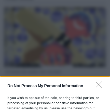
Il ritorno dei medici non vaccinati
Una lettera accorata del prof. Isidoro alla rivista "Sanità
Informazione" spiega perché non ci sono mai state basi
Do Not Process My Personal Information
scientifiche per togliere i medici non vaccinati dal lavoro
If you wish to opt-out of the sale, sharing to third parties, or
L'omicidio economico dell'Italia: ce lo chiede l'Europa
processing of your personal or sensitive information for
targeted advertising by us, please use the below opt-out