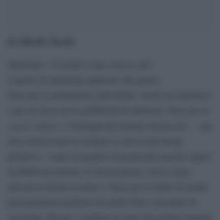
di Alfredo Tocchi
.
Medvedev: “Crosetto è uno sciocco raro”
Logiche di marketing applicate alla guerra
Passi per la profilazione individuale: cerchi un materasso
e per un mese ricevi pubblicità di materassi. Passi per la
cancel culture
: i Vichinghi del Settimo Secolo d.C. – che
non conoscevano la scrittura se non in una forma
primitiva – erano un popolo avanzatissimo perché capace
di fabbricare barche (14 Secoli prima i Greci erano
arrivati in Sicilia in treno?). Passi per le farine di insetti:
personalmente preferirei un grillo fritto a un piatto di
cassoeula. Ma per i venditori di armi che gettano benzina