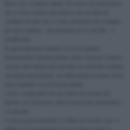
Rossi, ma c’è paura e paura. Un conto è un assicuratore
che ci vuole vendere una polizza vita, un altro un
venditore di armi che ci vuole convincere che il budget
per spese militari – già aumentato al 2% del PIL – è
insufficiente.
In questo presente distopico in cui le aziende
farmaceutiche lanciano prima i nuovi virus poi i relativi
vaccini (che tuttavia non arrestano la catena del contagio
alla prima inoculazione, ma dalla quinta in avanti, forse),
tutta l’umanità vive di bisogni indotti.
Lecito e auspicabile che un vetraio tiri sassate alle
finestre, un carrozziere colpi di mazza alle automobili e
via dicendo.
La terza guerra mondiale è l’affare del Secolo, non c’è
dubbio che un produttore di carri armati la veda in