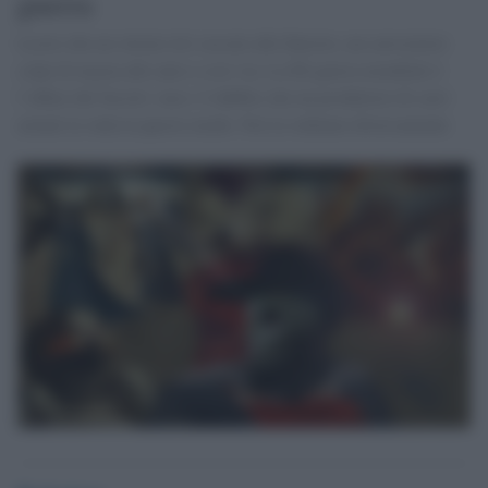
guerra
Lecito che un vetraio tiri sassate alle finestre, un carrozziere
colpi di mazza alle auto e così via. La III guerra mondiale è
l’affare del Secolo: non c’è dubbio che un produttore di carri
armati la veda in questo modo. Noi la vediamo diversamente