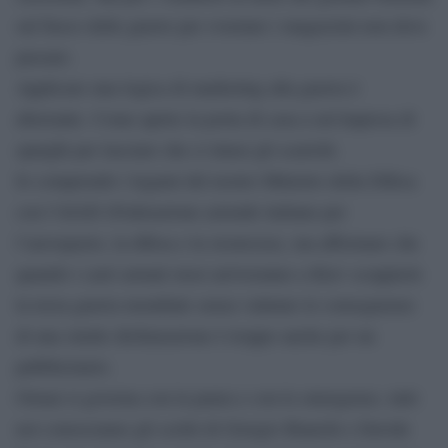
sul fuoco delle guerre per svuotare i magazzini non deve
passare.
Applicare una logica di marketing alla guerra è
aberrante. Come aprire la porta di casa a un’impresa di
spurghi per lasciare che ci intasi gli scarichi.
Io comprendo i legami del nostro Ministro della Difesa
con l’AIAD (Federazione aziende italiane per
l’aerospazio, la difesa e la sicurezza), ma affermare che
quando i carri armati russi arriveranno a Kiev scoppierà
la terza guerra mondiale senza valutare le conseguenze
di una simile dichiarazione è troppo anche per un
pubblicitario.
Ormai si governa con la paura e con le emergenze, tutti
noi conosciamo gli scritti di Giorgio Bianchi e Davide