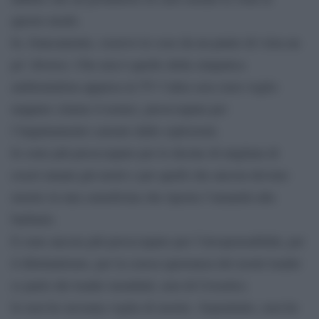
questo modo.
Io, francamente, osservo le cose da un punto di vista un
po’ diverso. Che non è quello della simpatica
ambientalista apparsa in TV l’altra sera (non voglio
neppure citarne il nome), preoccupata per
l’inquinamento causato dalle esplosioni.
Io sono più preoccupato per le decine di migliaia di
esseri umani già morti e per quelli che ancora devono
morire in una carneficina che riporta l’umanità alla
barbarie.
E sono ancora più preoccupato per l’irresponsabilità, per
il dilettantismo, per la crassa ignoranza dei nostri leader
(e parlo dei leader mondiali, non di Crosetto).
Io non ho nessuna voglia di morire. Soprattutto, non ho