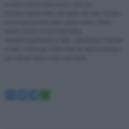
nessuna voglia di veder morire i miei cari.
Fermiamo questa follia, costi quello che costi. Potrebbe
essere il prezzo della nostra sopravvivenza. Gettare
benzina sul fuoco è da irresponsabili.
Altrimenti legalizziamo le faide, ripristiniamo l’omicidio
d’onore, l’occhio per occhio dente per dente e torniamo
una volta per tutte a vivere come bestie.
Facebook
Twitter
Telegram
WhatsApp