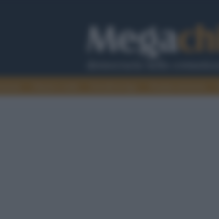
cazione
Guerra e verità
Cervelli in fuga
Fondata sul lavoro