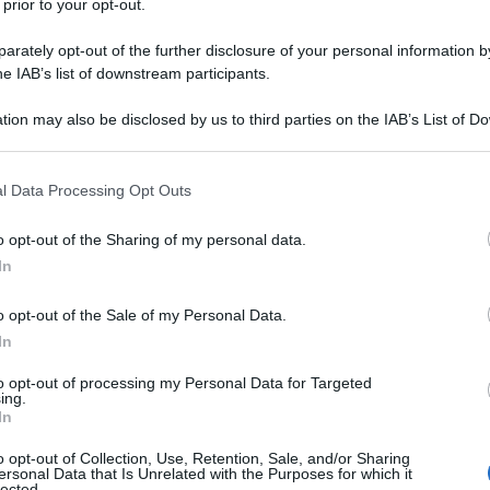
 prior to your opt-out.
neta Ã¨ stato di quelli che
 a Wall Street (fronte Dow Jones),
rately opt-out of the further disclosure of your personal information by
-3,28 anche a Francoforte; una
he IAB’s list of downstream participants.
ioâ€, ovvero dalle borse.
tion may also be disclosed by us to third parties on the IAB’s List of 
 that may further disclose it to other third parties.
po che Ben Bernanke â€“ presidente
i scena â€“ aveva spiegato con
 that this website/app uses one or more Google services and may gath
l Data Processing Opt Outs
 cessare con i regali in moneta
including but not limited to your visit or usage behaviour. You may click 
 to Google and its third-party tags to use your data for below specifi
no se â€“ e si tratta di un â€œseâ€
o opt-out of the Sharing of my personal data.
ogle consent section.
statunitense scenderÃ al 6,5%.
In
analisti sui giornali di oggi, se
o opt-out of the Sale of my Personal Data.
 come al solito o un po” meno. â€œI
In
le sfumature e le virgole di
to opt-out of processing my Personal Data for Targeted
elli dei banchieri centrali.
ing.
ati reali sono sotto gli occhi di
In
â€ (concetto da interpretare in modo
o opt-out of Collection, Use, Retention, Sale, and/or Sharing
ltra, ma globalmente cosÃ¬ Ã¨) e la
ersonal Data that Is Unrelated with the Purposes for which it
lected.