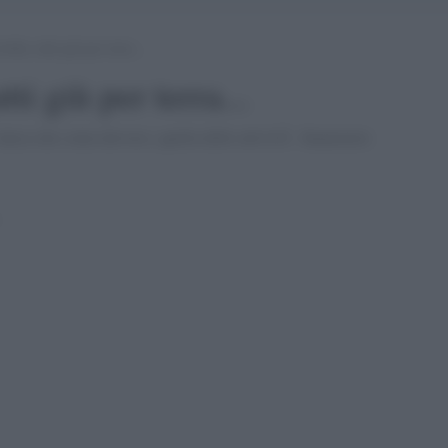
bolla, tutti giù per terra…
tti giù per terra...
unica che conta davvero, quella delle attivitÃ finanziarie