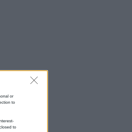
sonal or
ection to
nterest-
closed to