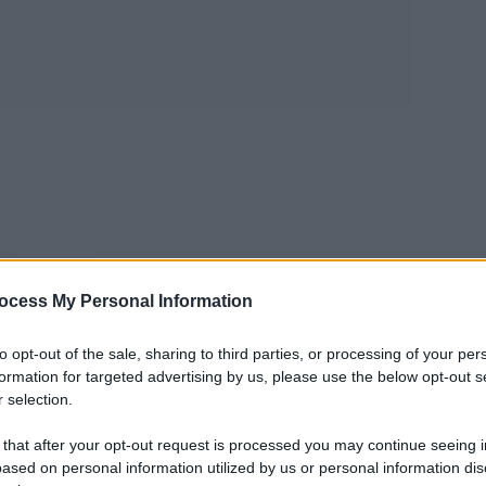
 L”unica che
inanziarie denominate in dollari.
ocess My Personal Information
bolletteâ€ fin qui tenute
to opt-out of the sale, sharing to third parties, or processing of your per
liquiditÃ â€ della Federal Reserve
formation for targeted advertising by us, please use the below opt-out s
 per gli emittenti, ma comunque
 selection.
e centrali.
 that after your opt-out request is processed you may continue seeing i
ased on personal information utilized by us or personal information dis