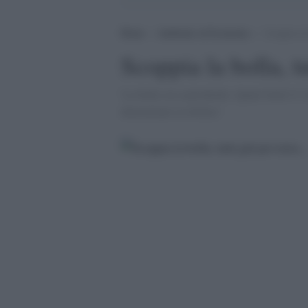
Home
>
Ambiente ed Economia
>
Scoppia la 
Scoppia la bolla, tu
'La bolla sta esplodendo. Quale bolla? L''
denominate in dollari.'