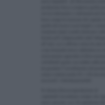
nuova liquiditÃ all”â€economia reale
produzione fisica (compresa quella p
servizi informatici o informatizzati) h
bassi, tempi di rotazione del capitale
quello del ricavo) assai lunghi e comu
istantanei degli scambi elettronici sul
fisiche piÃ¹ indipensabili (dall”abbig
all”auto, ecc) soffrono ormai da anni 
a una domanda invece addirittura in ca
storicamente approdati al â€œconsumi
solvibileâ€ (gente con redditi sufficien
da garantire l”assorbimento del prodo
ormai evidenti anche lÃ¬). Gli investi
necessitÃ d â€œfinanziarliâ€.
Si chiama â€œsovraproduzione di
capitaleâ€ (ricordiamo sempre che si
merci, persone, ecc). Il capitalismo â€