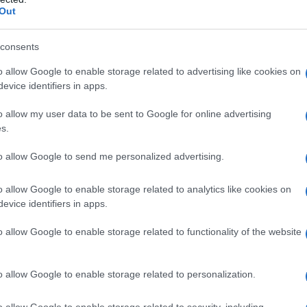
eso, la sua folle corsa alla
Out
ssi dalle banche centrali.
consents
o cosÃ¬: la nuova â€œliquiditÃ â€ emessa
o allow Google to enable storage related to advertising like cookies on
ma resta nelle banche private.
evice identifiers in apps.
ia? Le banche sistemiche stanno ancora
o allow my user data to be sent to Google for online advertising
posto dall”esplosione 2007-2008. Che
s.
 â€œlevaâ€ finanziaria decisamente
a quantitÃ di prestiti quasi senza
to allow Google to send me personalized advertising.
tto (soldi realmente in cassa,
o allow Google to enable storage related to analytics like cookies on
azionarie, ecc). Si erano
evice identifiers in apps.
questa â€œesposizioneâ€ generando quantitÃ
i finanziari derivatiâ€, con un
o allow Google to enable storage related to functionality of the website
to concreto o almeno da un
bito, titoli â€œgarantitiâ€ da
o allow Google to enable storage related to personalization.
a che sono andate crescendo fuori
he counterâ€, fuori da ogni regola
o allow Google to enable storage related to security, including