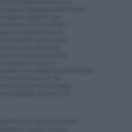
â€ non avrebbe per loro senso. La
resuntamente â€œimmaterialeâ€ di alcuni
a margini di redditivitÃ assai
 (dal momento dell”investimento a
nque non paragonabili a quelli
le piazze globali. Anche le merci
liamento al cibo, dall”energia
di eccesso di produzione di fronte
lo nei paesi piÃ¹ avanzati e
smoâ€ di massa. Negli altri la â€œdomanda
ti a fare acquisti) non Ã¨ tale
tto (Cina a parte, ma con problemi
menti industriali calano, non c”Ã¨
gnifica â€œsoldi, mezzi di produzione,
œrealeâ€ Ã¨ incagliato in queste