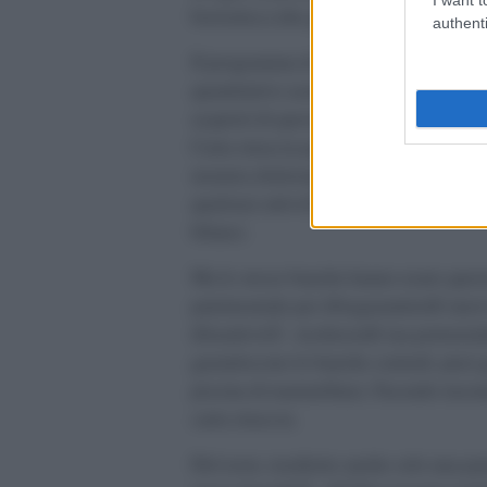
borsistica (che giÃ sono fin troppo la
authenti
Il programma di
quantitative easing che Bernanke sta 
acquisti di questa carta straccia per 85
Carta straccia pagata con dollari amer
moneta elettronica, righe di codice), 
qualsiasi attivitÃ . Questo Ã¨ il â€œde
bilanci.
Ma le stesse banche hanno usato que
patrimoniale per â€œgarantireâ€ nuovi 
â€œattivitÃ rischioseâ€ ma potenzialm
garantiscono le banche centrali, puoi
piscina di marmellata). Facendo inso
carta straccia.
Del resto, trasferire anche solo una pa