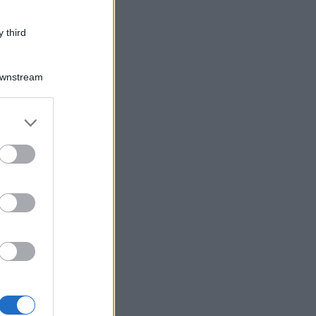
 third
Downstream
er and store
to grant or
ed purposes