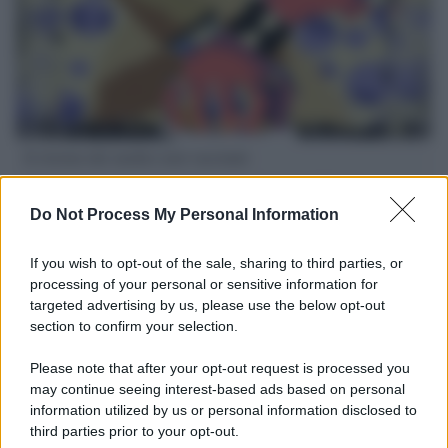
Il ritorno dei medici non vaccinati
Una lettera accorata del prof. Isidoro alla rivista "Sanità
Informazione" spiega perché non ci sono mai state basi
Do Not Process My Personal Information
scientifiche per togliere i medici non vaccinati dal lavoro
If you wish to opt-out of the sale, sharing to third parties, or
L'omicidio economico dell'Italia: ce lo chiede l'Europa
processing of your personal or sensitive information for
targeted advertising by us, please use the below opt-out
section to confirm your selection.
Please note that after your opt-out request is processed you
may continue seeing interest-based ads based on personal
L'Ucraina ha finito lo scudo
information utilized by us or personal information disclosed to
third parties prior to your opt-out.