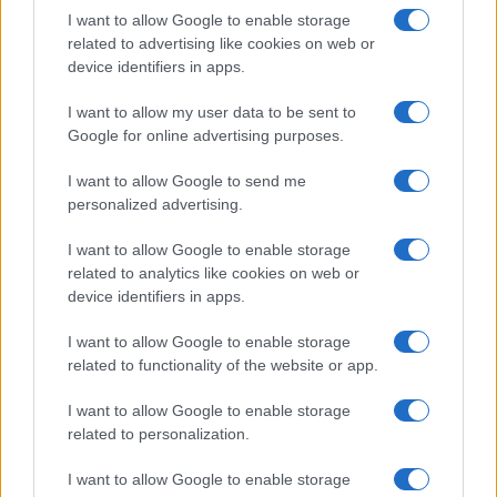
I want to allow Google to enable storage
related to advertising like cookies on web or
device identifiers in apps.
I want to allow my user data to be sent to
Google for online advertising purposes.
Syndication
Culture
I want to allow Google to send me
Salute
Globalist
personalized advertising.
Megachip
Globalscience
I want to allow Google to enable storage
related to analytics like cookies on web or
GiULia
Globalsport
device identifiers in apps.
Prima Pagina
I want to allow Google to enable storage
related to functionality of the website or app.
Giornale dello
Facebook
I want to allow Google to enable storage
related to personalization.
Spettacolo
Twitter
I want to allow Google to enable storage
Wondernet