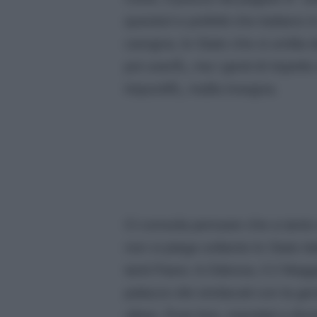
questori e prefetti che trattano
carogna, lo Stato che si umilia 
poi userÃ¡, ma i gesti di rispet
impunitÃ¡, mafia insegna.
Ci consola pensare che a tanto 
non si piega soltanto lo Stato i
tanti Paesi. A Odessa, il 2 Magg
palazzo dei sindacati con la ge
ultras. Pure loro, mandati a dive