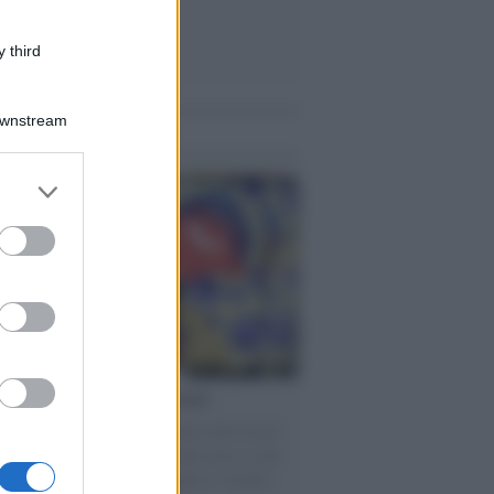
 third
Downstream
me notizie
er and store
to grant or
ed purposes
torno dei medici non vaccinati
ttera accorata del prof. Isidoro alla rivista
tà Informazione" spiega perché non ci sono
ate basi scientifiche per togliere i medici