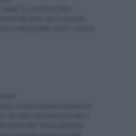
 in diretta TV con Genny â€˜a
davanti alle belve che di nascosto
to sono indispensabili. CosÃ¬ come le
schifo
taliano, ma pare essere una prassi di
io, tra coloro che hanno bruciato il
nte dentro câ€™erano tantissimi
rtirsi e pestare zecche da ordini