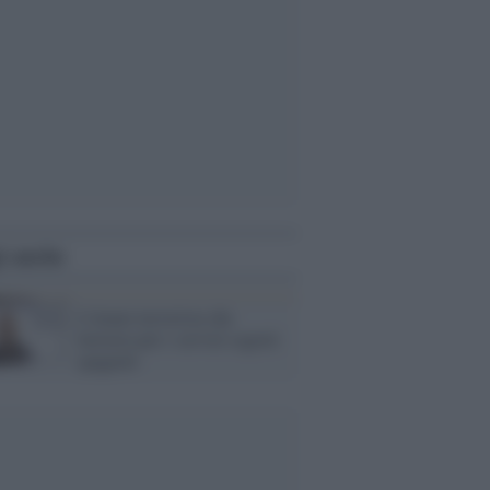
i anche
L'imam terrorista che
lavorava per i servizi segreti
spagnoli