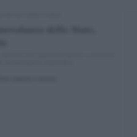
a dello Stato, impunita e rispettata
anovalanza dello Stato,
ta
 e perchÃ©? Solo ''questioni di sicurezza'', o sono trattati
'' per lavori sporchi? [Debora Billi]'