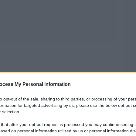
ocess My Personal Information
01. Un
to opt-out of the sale, sharing to third parties, or processing of your per
ntava un strana storia. Una storia di
formation for targeted advertising by us, please use the below opt-out s
 selection.
i quelli pieni di diffide,
 that after your opt-out request is processed you may continue seeing i
 sulle braccia, convocati in
ased on personal information utilized by us or personal information dis
ante proposta. Â«Vi