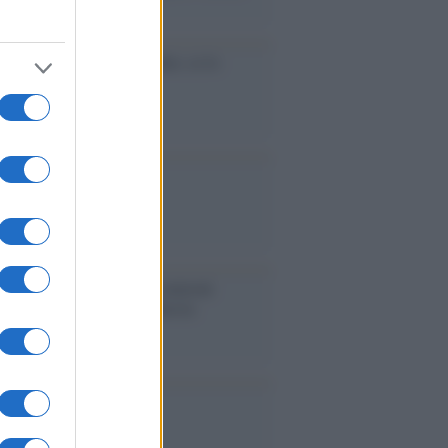
accinati dal lavoro
cidio economico dell'Italia: ce lo
e l'Europa
aina ha finito lo scudo
l'Europa rimanessero tre neuroni
rebbe a far pace con la Russia
binetto di Rabat