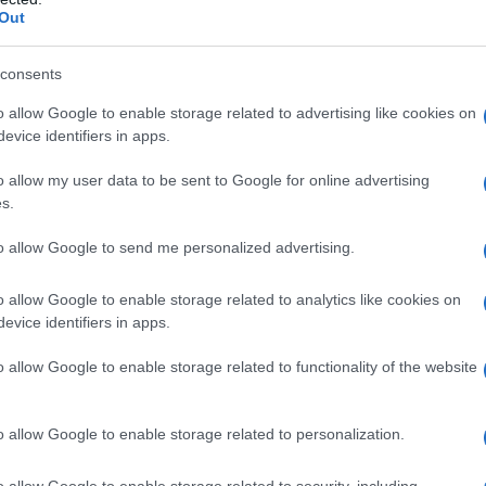
non v
Out
L'omi
consents
chied
o allow Google to enable storage related to advertising like cookies on
na
evice identifiers in apps.
te.
o allow my user data to be sent to Google for online advertising
L'Ucr
s.
to allow Google to send me personalized advertising.
o allow Google to enable storage related to analytics like cookies on
Se al
evice identifiers in apps.
corre
o allow Google to enable storage related to functionality of the website
 i
Ã©? Si tratta solo di â€œquestioni di
Il ru
o allow Google to enable storage related to personalization.
trattati in guanti bianchi perchÃ©
 un altro genere di lavori sporchi?
o allow Google to enable storage related to security, including