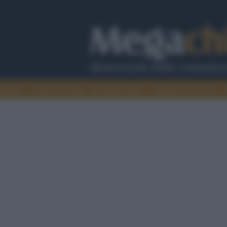
cazione
Guerra e verità
Cervelli in fuga
Fondata sul lavoro