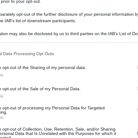
 prior to your opt-out.
le mani? Di divertirvi a pestare
rately opt-out of the further disclosure of your personal information by
e a Genova
â€¦Â»
he IAB’s list of downstream participants.
tion may also be disclosed by us to third parties on the IAB’s List of 
Ulti
 that may further disclose it to other third parties.
e, ma
 that this website/app uses one or more Google services and may gath
l Data Processing Opt Outs
including but not limited to your visit or usage behaviour. You may click 
esta. Ed Ã¨ una storia che spiega
 to Google and its third-party tags to use your data for below specifi
notte di follia calcistica in
o opt-out of the Sharing of my personal data.
ogle consent section.
In
oggetto come lo sparatore, che aveva
by, fosse a piede libero dopo una
o opt-out of the Sale of my Personal Data.
In
ossesso di una pistola; perchÃ© un
rra, come
Genny â€˜a carogna
,
to opt-out of processing my Personal Data for Targeted
Il ri
ing.
 le forze dellâ€™ordine a nome di
In
Una le
ntando una maglietta che inneggia
"Sani
o opt-out of Collection, Use, Retention, Sale, and/or Sharing
mai st
ersonal Data that Is Unrelated with the Purposes for which it
lected.