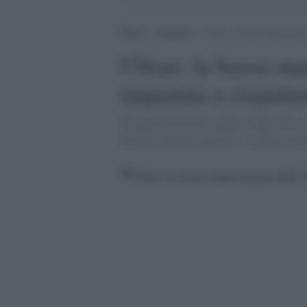
Home
>
Legalità
>
Ultras: la bassa manovalanz
Ultras: la bassa m
impunita e rispetta
'Di quali protezioni godono i capi ultrÃ¡,
in guanti bianchi perchÃ© ''a disposizione