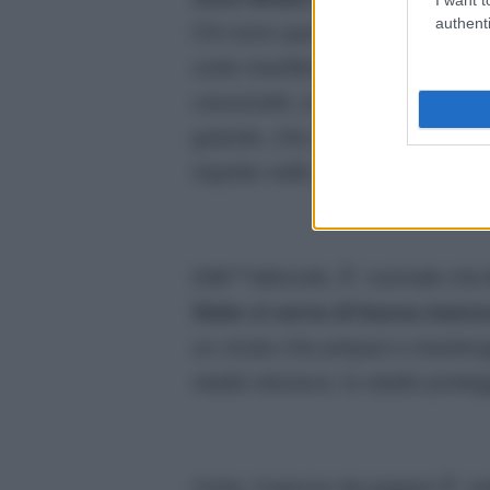
authenti
Chi sono quei famosi â€œinfiltra
certe manifestazioni da mandare
cassonetti, costosi poliziotti trave
gratuito, che avranno in cambio 
rispetto nello stadio?
Dâ€™altronde, Ã¨ normale che
Stato si serva di bassa manova
un vivaio che prepari e manteng
stadio istruisce, lo stadio prote
Certo, il prezzo da pagare Ã¨ v