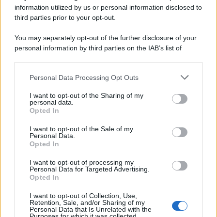
L'Ucraina ha finito lo scudo
information utilized by us or personal information disclosed to
third parties prior to your opt-out.
You may separately opt-out of the further disclosure of your
personal information by third parties on the IAB’s list of
Se all'Europa rimanessero tre neuroni correrebbe a far pace
downstream participants.
con la Russia
Personal Data Processing Opt Outs
This information may also be disclosed by us to third parties
on the IAB’s List of Downstream Participants that may further
I want to opt-out of the Sharing of my
disclose it to other third parties.
personal data.
Il rubinetto di Rabat
Opted In
Please note that this website/app uses one or more Google
services and may gather and store information including but
I want to opt-out of the Sale of my
Personal Data.
not limited to your visit or usage behaviour. You may click to
Opted In
grant or deny consent to Google and its third-party tags to
use your data for below specified purposes in below Google
I want to opt-out of processing my
Da Kiev a Roma, istruzioni per fabbricare un nemico interno
consent section.
Personal Data for Targeted Advertising.
Opted In
I want to opt-out of Collection, Use,
Retention, Sale, and/or Sharing of my
Personal Data that Is Unrelated with the
Purposes for which it was collected.