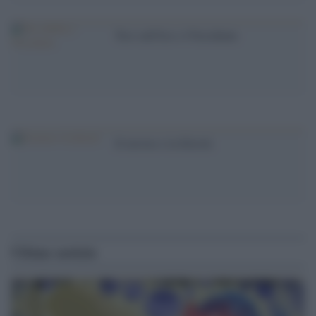
Tesi sull'Isis e l'Occidente
Il terrore e la felicità
Ultime notizie