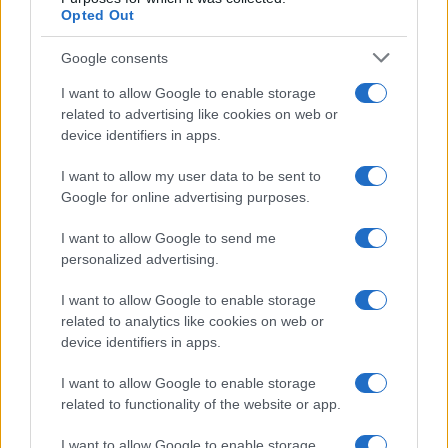
Opted Out
Google consents
I want to allow Google to enable storage
related to advertising like cookies on web or
device identifiers in apps.
I want to allow my user data to be sent to
Google for online advertising purposes.
Syndication
Culture
I want to allow Google to send me
Salute
Globalist
personalized advertising.
Megachip
Globalscience
I want to allow Google to enable storage
related to analytics like cookies on web or
GiULia
Globalsport
device identifiers in apps.
Prima Pagina
I want to allow Google to enable storage
related to functionality of the website or app.
I want to allow Google to enable storage