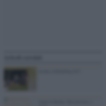
Articoli correlati
Scontro al Bilderberg 2017
Golpe in Turchia. Tutto previsto, o