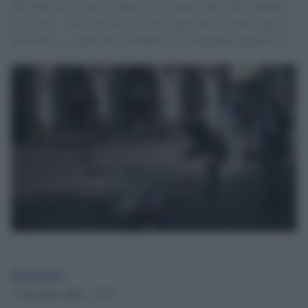
Ma quale terrorismo islamico! La lezione degli altri attentati
in Francia – bevevano alcool e non seguivano nessuna regola
dell'Islam - e quella dei reclutatori con un'agenda geopolitica
Redazione
3 Novembre 2020 - 17.54