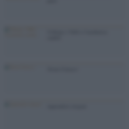
quasi
'Il Belgio, l''ISIS e l''incubatrice
saudita'
'Droni d''attacco'
Apprendisti stregoni