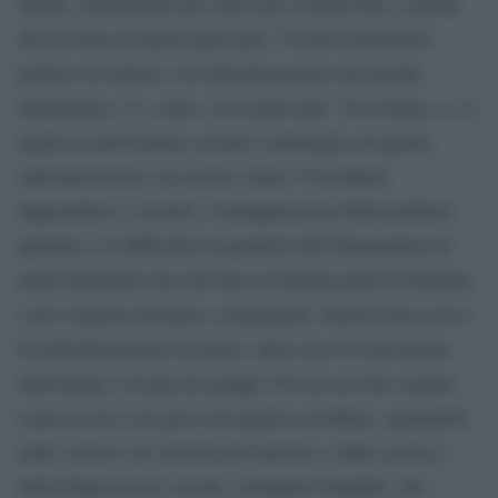
simile, moltiplicata per cento per complessità, a quella
che ha fatto in Italia negli anni ’70 nell’estremismo
politico di sinistra. La radicalizzazione nel mondo
musulmano c’è, come c’era negli anni ’70 in Italia, e c’è
anche la motivazione sociale e ideologica di questa
radicalizzazione (la rivalsa contro l’Occidente
imperialista e corrotto, l’emarginazione delle periferie
parigine e la difficoltà in generale dell’integrazione di
molti immigrati che arrivano in Europa pieni di illusioni
e poi vengono sfruttati e emarginati), tuttavia una cosa è
la radicalizzazione di massa, altra cosa è il terrorismo
individuale e di piccoli gruppi. Per un servizio segreto
come la Cia è un gioco da ragazzi assoldare, soprattutto
nelle carceri (col sistema del bastone e della carota) o
nella disperazione sociale, immigrati sbandati, che –