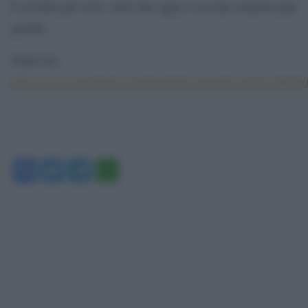
È un film già visto. Solo che oggi è con uno schermo più
grande.
Tratto da:
https://www.facebook.com/leonardo.masella1/posts/1021
Facebook
Twitter
Telegram
WhatsApp