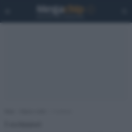
Home
>
Guerra e verità
>
I reclutatori
I reclutatori