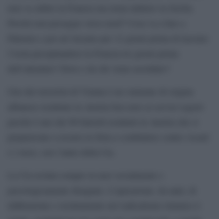
non va subito in Francia ma torna indietro in Sicilia.
Perché non prosegue verso nord? Cosa va a fare a
Palermo e poi ad Alcamo per 12 giorni prima di lasciare
l’isola precipitandosi in Francia tre giorni prima
dell’attentato? Dove e da chi viene assoldato?
Uno dei terroristi di Vienna è un ventenne di origine
albanese residente in Austria ben noto ai servizi segreti
perché è uno dei 90 balordi residenti in Austria che si
preparavano a recarsi in Siria a combattere contro Assad
e i russi, con l’aiuto della Cia.
La Cia recluta sempre in aree socialmente e
psicologicamente disagiate. L’operazione, da anni, di
infiltrazione e reclutamento nel radicalismo islamico è