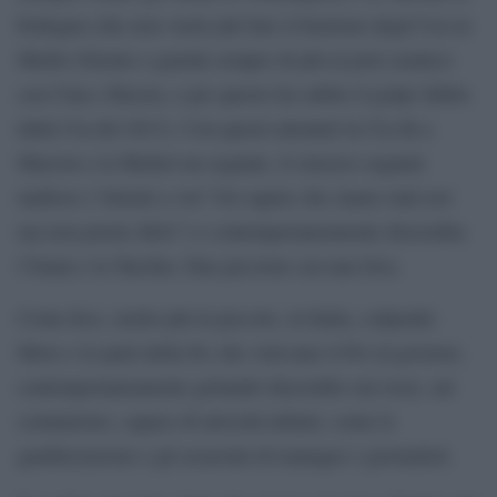
Erdogan (che non vuole più fare il bastione degli Usa in
Medio Oriente e guarda sempre di più al polo asiatico
con Cina e Russia, e per questo ha subito il golpe fallito
dalla Cia del 2013). Con questi attentati la Cia dà a
Macron e la Merkel un segnale, il classico segnale
mafioso (“Attenti a voi! Voi sapete che siamo stati noi
ma non potete dirlo”) e contemporaneamente discredita
l’Islam e la Turchia. Due piccioni con una fava.
Come fece, molto più in piccolo, in Italia, colpendo
Moro e le parti della Dc che volevano il Pci al governo,
contemporaneamente gettando discredito sui rossi, sul
comunismo, capace di atrocità infami, come le
gambizzazioni o gli assassini di manager e giornalisti.