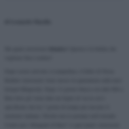
di Leonardo Masella
.
islamico
Ma quale terrorismo
! Questa è la bufala che
vogliono farci credere!
Dopo essere arrivato a Lampedusa, il killer di Nizza
Brahim Aoussaoui viene messo in quarantena sulla nave
hotspot Rhapsody. Dopo 14 giorni sbarca con altri 800 a
Bari dove gli viene dato un foglio di via in cui è
specificato che ha 7 giorni di tempo per lasciare il
territorio italiano. Perché non lo portano nell’orrendo
Centro per i Rimpatri di Bari? A quel punto Aoussaoui