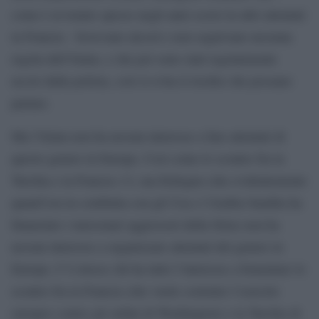
come è avvenuto spesso negli anni scorsi in altri attentati
in Francia – bevevano alcool e non seguivano nessuna
regola dell’Islam, e che poi sono stati regolarmente
uccisi dalla polizia, così si evita il rischio che possano
parlare.
Ma l’Islam non ha nessun interesse a fare attentati di
questo genere in Europa. Così come lo scontro fra la
Turchia e la Francia c’è, ma Erdogan (che evidentemente
quand’era in combutta con gli Usa e l’Arabia Saudita ha
finanziato i mercenari aggressori della Siria) non ha
nessun interesse a organizzare attentati del genere in
Europa. C’è invece chi ha tutto l’interesse a fomentare lo
scontro fra la Francia (che vuole costruire l’esercito
europeo contro gli ordini di Washington) e la Turchia di