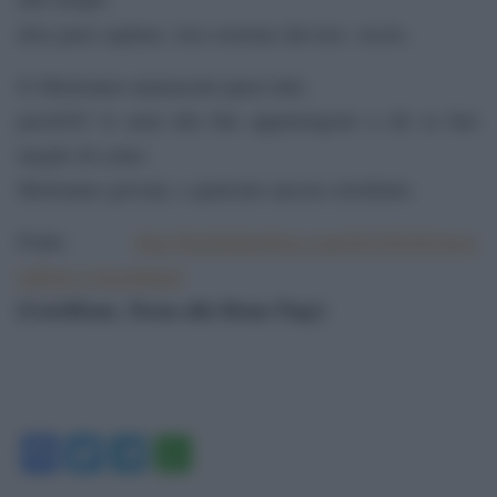
Anche
dove puoi capitare, loro esistono davvero.
.
8) Moriranno ammazzati quasi tutti,
perchÃ© le armi alla fine appartengono a chi sa fare
meglio di conto.
Moriranno giovani, e qualcuno ancora sorridente.
Fonte:
http://kelebeklerblog.com/2015/03/01/tesi-
sullisis-e-loccidente/
[GotoHome_Torna alla Home Page]
Facebook
Twitter
Telegram
WhatsApp