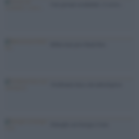
Cari giovani occidentali, vi scrivo...
Riflessioni post-black-bloc
Un'alleanza laica, non antireligiosa
Dialoghi con Georges Corm