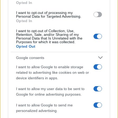
Opted In
grant or deny consent to Google and its third-party tags to
use your data for below specified purposes in below Google
I want to opt-out of processing my
Da Kiev a Roma, istruzioni per fabbricare un nemico interno
consent section.
Personal Data for Targeted Advertising.
Opted In
I want to opt-out of Collection, Use,
Retention, Sale, and/or Sharing of my
Personal Data that Is Unrelated with the
Purposes for which it was collected.
Opted Out
Google consents
I want to allow Google to enable storage
related to advertising like cookies on web or
device identifiers in apps.
I want to allow my user data to be sent to
Google for online advertising purposes.
Syndication
Culture
I want to allow Google to send me
Salute
Globalist
personalized advertising.