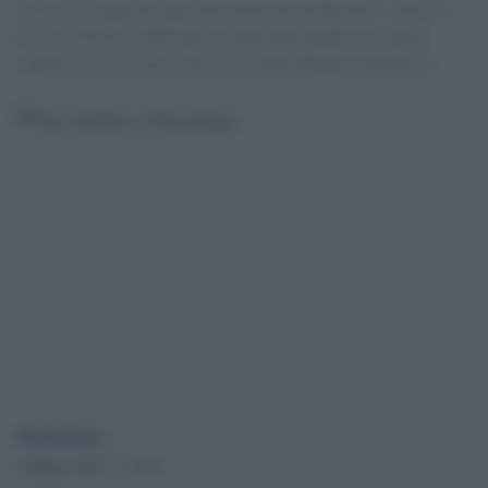
Un clic li separa da ogni altra forma di modernitÃ . Anzi, il
tuo clic. PerÃ² a differenza di tanti altri luoghi dove puoi
capitare, loro esistono davvero. Anche [Miguel Martinez]
Redazione
5 Marzo 2015 - 11.50