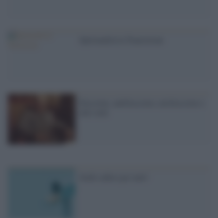
Spiritualità in Transizione
Fascismo, antifascismo, neofascismo e
altri miti
Soldi subito per tutti!