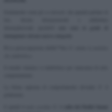
â€œebreiâ€
.
occidentali
Esattamente come gli
, che quando parlano di
Isis, dicono â€œnazismoâ€ o addirittura
non sono in grado di
â€œmedioevoâ€, perchÃ©
immaginare alcuna nuova categoria
.
5)
la malattia
La preoccupazione dellâ€™Isis Ã¨ curare
che indebolisce
.
Il mondo islamico si indebolisce per mancanza di retto
comportamento.
La forma suprema di comportamento deviante Ã¨ il
politeismo.
male assoluto
culto dei Dodici Imam
E quindi il
Ã¨ il