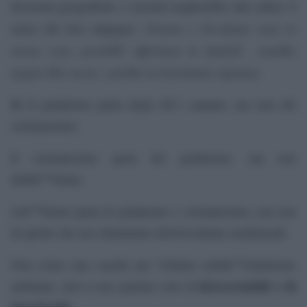
divisioni geografiche o razziali negherebbe alla radice il
Oriente e Occidente sono la
senso del loro impegno.
stessa cosa, perchÃ© affermare la dualitÃ sarebbe
negare Dio stesso, sarebbe la bestemmia suprema.
4)
Il giudaismo parla degli dÃ¨i cananei, ma non del
cristianesimo.
Il cristianesimo parla del giudaismo, ma non
dellâ€™Islam.
Lâ€™Islam parla di giudaismo e cristianesimo, ma non
di quello che noi chiamiamo â€œOccidente modernoâ€.
Non esiste una casella per Voltaire nellâ€™islamismo
â€œcrociatiâ€ e di
militante, non a caso parlano solo di