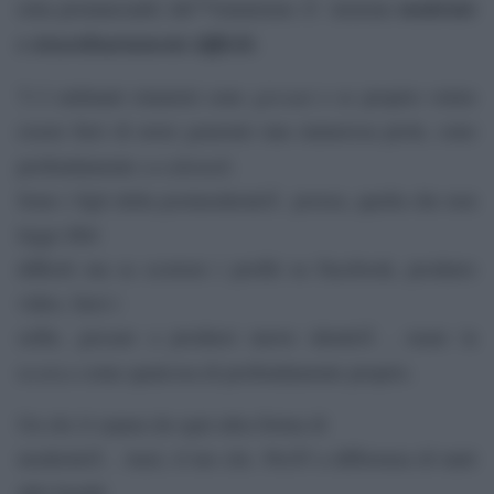
moderato
retta pronunciaâ€¦ lâ€™islamismo Ã¨ insieme
e
straordinariamente difficile
.
giovani
7) I militanti islamisti sono
e se proprio volete
essere fieri di avere generato una numerosa prole, sono
occidentali
profondamente
.
Sono i figli della postmodernitÃ povera, quella che non
legge libri
difficili ma sa scorrere i profili su Facebook, produrre
video, farsi i
selfie, giocare a prodursi nuove identitÃ , usare la
tecnica
come qualcosa di profondamente proprio.
Un clic li separa da ogni altra forma di
modernitÃ . Anzi, il tuo clic. PerÃ² a differenza di tanti
altri luoghi