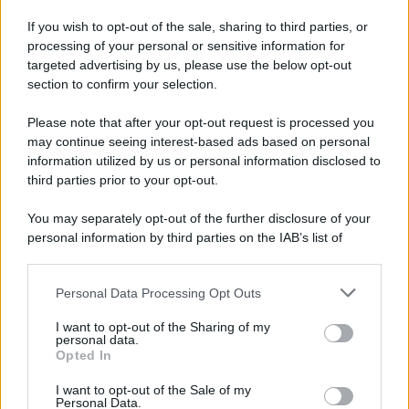
If you wish to opt-out of the sale, sharing to third parties, or
L'omicidio economico dell'Italia: ce lo chiede l'Europa
processing of your personal or sensitive information for
targeted advertising by us, please use the below opt-out
section to confirm your selection.
Please note that after your opt-out request is processed you
may continue seeing interest-based ads based on personal
L'Ucraina ha finito lo scudo
information utilized by us or personal information disclosed to
third parties prior to your opt-out.
You may separately opt-out of the further disclosure of your
personal information by third parties on the IAB’s list of
Se all'Europa rimanessero tre neuroni correrebbe a far pace
downstream participants.
con la Russia
Personal Data Processing Opt Outs
This information may also be disclosed by us to third parties
on the IAB’s List of Downstream Participants that may further
I want to opt-out of the Sharing of my
disclose it to other third parties.
personal data.
Il rubinetto di Rabat
Opted In
Please note that this website/app uses one or more Google
services and may gather and store information including but
I want to opt-out of the Sale of my
Personal Data.
not limited to your visit or usage behaviour. You may click to