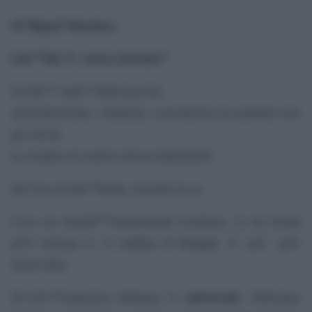
di Miguel Martinez
.
Lâ€™Isis Ã¨
antioccidentale
?
1)
Eâ€™ unâ€™affermazione
autoreferenziale, vittimista, consolatoria ed esaltante solo
per chi ha
la sventura di sentirsi â€œoccidentaleâ€.
2)
Cosa sia lâ€™Islam, nessuno lo sa.
Cosa sia â€œlâ€™islamismoâ€ moderno, la cui forma
piÃ¹ estrema Ã¨ il califfato di Raqqah, Ã¨ giÃ piÃ¹
facile dirlo.
3)
universale
Lâ€™islamismo militante Ã¨
. Affermare