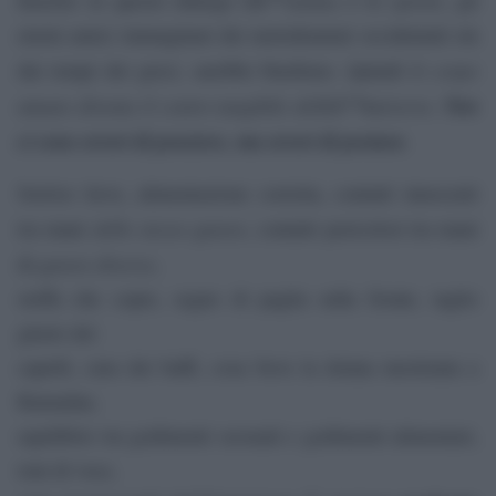
Inserire in questo dialogo lâ€™
o lo
, gli
eterni amici immaginari dei melodrammi occidentali sin
corpo
dai tempi dei greci, sarebbe blasfemo. Quindi il
umano diventa il centro tangibile dellâ€™universo.
Non
ci sono errori di pensiero, ma errori di postura
.
Sorriso lieve, alimentazione corretta, contatti innocenti
dello stesso genere
tra mani
, contatti pericolosi tra mani
genere diverso
di
,
stoffa che copre, segno di paglia sulla fronte, taglio
giusto dei
capelli, cura dei baffi, cosa beve la donna mestruata a
Ramadan,
equilibrio tra godimenti sessuali e godimenti alimentari,
toni di voce,