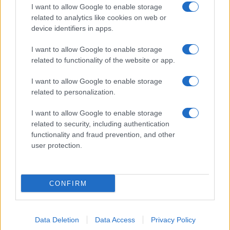
Megachip
Globalscience
I want to allow Google to enable storage
related to analytics like cookies on web or
GiULia
Globalsport
device identifiers in apps.
Prima Pagina
I want to allow Google to enable storage
related to functionality of the website or app.
Giornale dello
Facebook
I want to allow Google to enable storage
related to personalization.
Spettacolo
Twitter
I want to allow Google to enable storage
Wondernet
related to security, including authentication
Cookie Policy
functionality and fraud prevention, and other
Giuliana Sgrena
user protection.
Preferenze Privacy
CONFIRM
©2020 Megachip • All right reserved.
Data Deletion
Data Access
Privacy Policy
Syndication