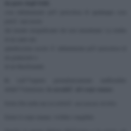
da parte degli Sciiti
,
cosa infinitamente piÃ¹ pericolosa di qualunque cosa
potrÃ mai uscire
dal mondo insignificante dei non musulmani. La tomba
di un santo del
quindicesimo secolo Ã¨ infinitamente piÃ¹ pericoloso di
un grattacielo o
di un MacDonalds.
6)
Lâ€™aspetto giornalisticamente inafferrabile
la sacralitÃ del corpo umano
dellâ€™islamismo:
.
invisibilitÃ unicamente dicibile
Esiste Dio nella sua
.
Esiste il corpo umano, vivibile e tangibile.
anima
spirito