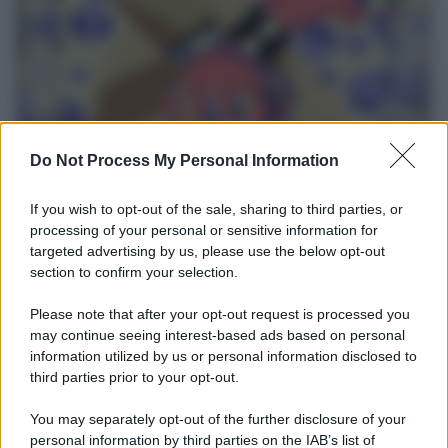
Il ritorno dei medici non vaccinati
Do Not Process My Personal Information
Una lettera accorata del prof. Isidoro alla rivista "Sanità
If you wish to opt-out of the sale, sharing to third parties, or
Informazione" spiega perché non ci sono mai state basi
processing of your personal or sensitive information for
scientifiche per togliere i medici non vaccinati dal lavoro
targeted advertising by us, please use the below opt-out
section to confirm your selection.
L'omicidio economico dell'Italia: ce lo chiede l'Europa
Please note that after your opt-out request is processed you
may continue seeing interest-based ads based on personal
information utilized by us or personal information disclosed to
third parties prior to your opt-out.
L'Ucraina ha finito lo scudo
You may separately opt-out of the further disclosure of your
personal information by third parties on the IAB’s list of