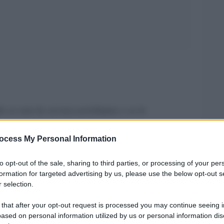
o se non la sovraccarichiamo e se le
ocess My Personal Information
rendo con la libertÃ individuale. |
economic conditions of Interstate Federalism,
to opt-out of the sale, sharing to third parties, or processing of your per
formation for targeted advertising by us, please use the below opt-out s
 selection.
stione della sicurezza nazionale poco importa
 that after your opt-out request is processed you may continue seeing i
mondo Ã¨ governato dalle forze del mercato. |
ased on personal information utilized by us or personal information dis