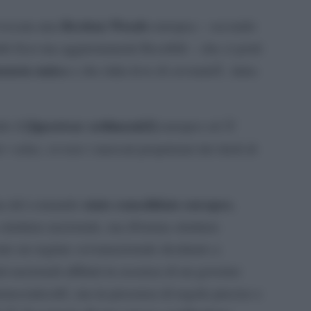
Bretton Woods
 evocata una
europea – secondo
bi fissi ma aggiustamenti flessibili – che ci porti
oneta unica
e che ridia leve di sovranitÃ intra-
[i]postwar settlment[/i]
do il
europeo ed Ã¨
r value
, ovvero i mercati proprietari dei titoli di
stato consolidato europeo
ma del comando
,
struttura nazionale, ma â€œuna struttura
nte un regime sovranazionale destinato a
i nazionali affiliati in assenza di un governo
mocraticoâ€, ma in presenza di regole precise e