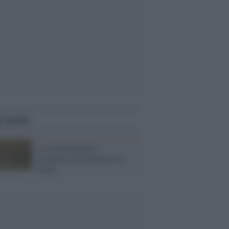
i anche
La trasformazione
economica euroasiatica va
avanti