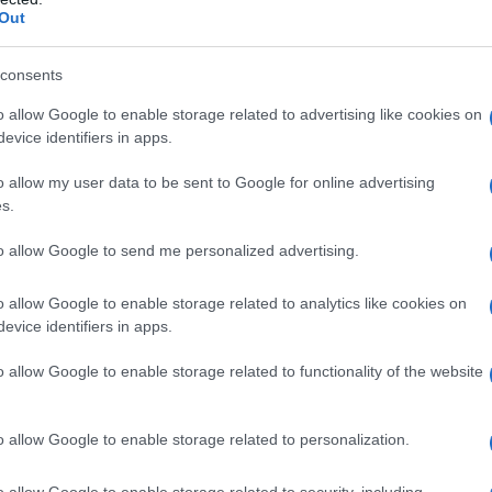
non v
Out
ia e le coniugate riforme di politica economica,
L'omi
consents
chied
co dell”economia – dio ce ne scampi! -, si
o allow Google to enable storage related to advertising like cookies on
evice identifiers in apps.
 che nell”economia classica era un connubio
 parole che se lasciate separate seducono ed
o allow my user data to be sent to Google for online advertising
L'Ucr
s.
economia e
anto nell”analisi quanto nelle scelte:
a
.
to allow Google to send me personalized advertising.
 da dati pubblici (si trovano tutti su web) forniti
o allow Google to enable storage related to analytics like cookies on
Se al
evice identifiers in apps.
le e comunitaria ed arrivano a conclusioni forti e
corre
l burro il dibattito tedesco; ad esse ha fatto da
o allow Google to enable storage related to functionality of the website
si Ã¨ preso la briga di scrivere contro Streeck e
Il ru
o allow Google to enable storage related to personalization.
o allow Google to enable storage related to security, including