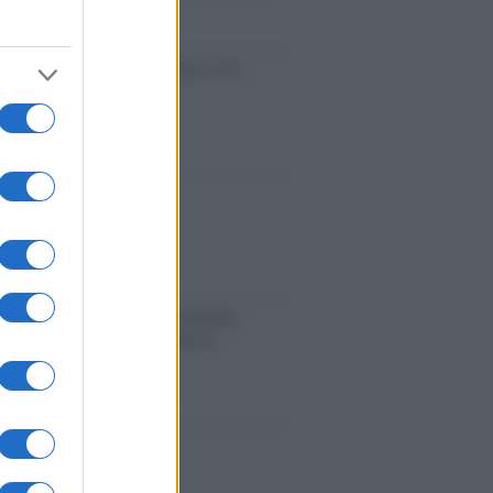
accinati dal lavoro
cidio economico dell'Italia: ce lo
e l'Europa
aina ha finito lo scudo
l'Europa rimanessero tre neuroni
rebbe a far pace con la Russia
binetto di Rabat