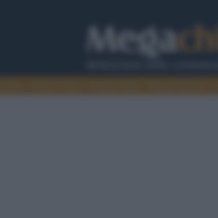
cazione
Guerra e verità
Cervelli in fuga
Fondata sul lavoro