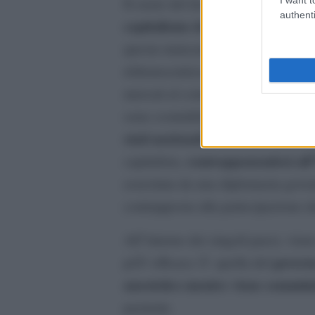
Il cuore del lavoro sta nella sua 
authenti
capitalismo democratico non ha
questa mancanza non Ã¨ della dem
ri/democratizzazione passa per crea
mercati al controllo sociale. Queste
sono costruibili, per l”autore, tram
stati nazionali
e debbono rallentar
contrapponendosi al
capitalista,
esercitata da una diplomazia gover
contrapposta alla partecipazione d
All”interno dei singoli paesi, vie
governo
piÃ¹ efficace Ã¨ quella del
anestetico mentre viene sommini
paziente.