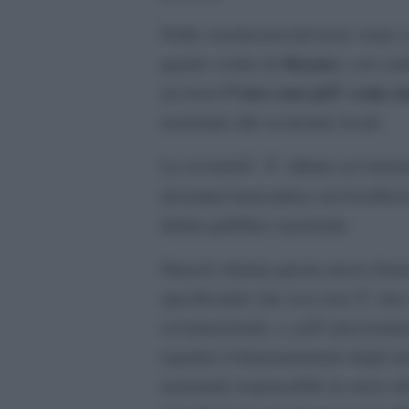
Nelle conclusioni del testo viene
Keynes
quanto scritto da
, con cam
l”euro non piÃ¹ come m
ad avere
nazionale alle economie locali.
La sovranitÃ Ã¨ slittata sovverten
bondhole
diventata baricentrica sul
debito pubblico nazionale.
Streeck chiama questa nuova for
specificando che esso non Ã¨ una 
sovranazionale, o, piÃ¹ precisame
regolare il funzionamento degli stat
nazionale responsabile in senso de