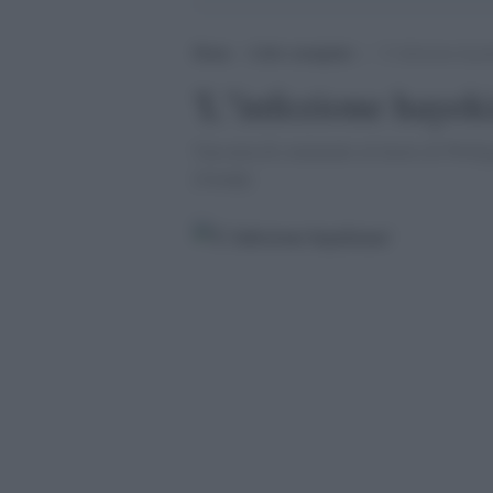
Home
>
Libri consigliati
>
‘L”infezione haye
'L''infezione hayek
Una nota di commento al lavoro di Wolfg
[Gmdp]