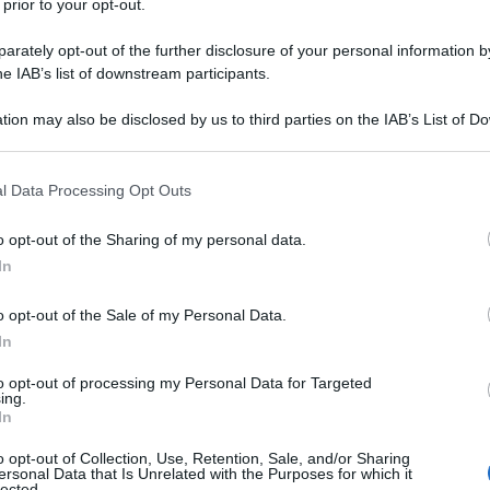
 prior to your opt-out.
of the US Federal Reserve, 2007[/right]
rately opt-out of the further disclosure of your personal information by
he IAB’s list of downstream participants.
Max-Planck Institut
tion may also be disclosed by us to third parties on the IAB’s List of 
del
per la ricerca sociale di
Ulti
 that may further disclose it to other third parties.
erca e docenza in molteplici istituti tedeschi,
 that this website/app uses one or more Google services and may gath
go, che all”inizio della sua carriera fu dalle
l Data Processing Opt Outs
including but not limited to your visit or usage behaviour. You may click 
Adorno
Marcuse
² il sapere della Scuola di
,
ed
 to Google and its third-party tags to use your data for below specifi
o opt-out of the Sharing of my personal data.
ogle consent section.
In
della knowledge factory che ha dato alle stampe un
o opt-out of the Sale of my Personal Data.
In
o forte e potente in Germania ed Ã¨ stato appena
to opt-out of processing my Personal Data for Targeted
Tempo guadagnato,
ltrinelli (Wolfang Streeck,
Il ri
ing.
In
lio 2013).
Una le
"Sani
o opt-out of Collection, Use, Retention, Sale, and/or Sharing
nealogica degli ultimi trent”anni in Europa
,
mai st
ersonal Data that Is Unrelated with the Purposes for which it
lected.