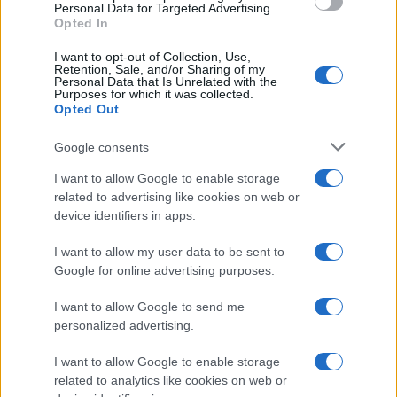
Da Kiev a Roma, istruzioni per fabbricare un nemico interno
consent section.
Personal Data for Targeted Advertising.
Opted In
I want to opt-out of Collection, Use,
Retention, Sale, and/or Sharing of my
Personal Data that Is Unrelated with the
Purposes for which it was collected.
Opted Out
Google consents
I want to allow Google to enable storage
related to advertising like cookies on web or
device identifiers in apps.
I want to allow my user data to be sent to
Google for online advertising purposes.
Syndication
Culture
I want to allow Google to send me
Salute
Globalist
personalized advertising.
Megachip
Globalscience
I want to allow Google to enable storage
related to analytics like cookies on web or
GiULia
Globalsport