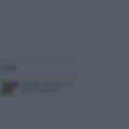
i anche
L'alternativa alla guerra è il
conflitto permanente