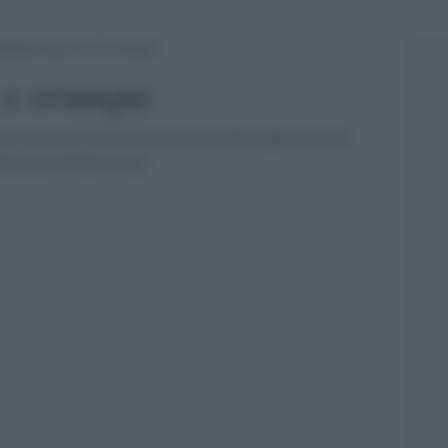
ibellioni qui e là, e ovunque
, e ovunque
one strutturale da una economia-mondo capitalista che
[Immanuel Wallerstein]