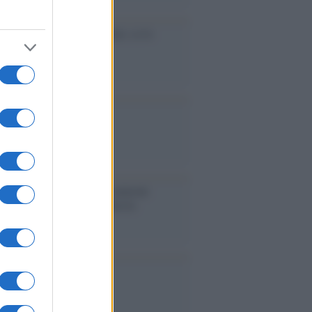
cidio economico dell'Italia: ce lo
e l'Europa
aina ha finito lo scudo
l'Europa rimanessero tre neuroni
rebbe a far pace con la Russia
binetto di Rabat