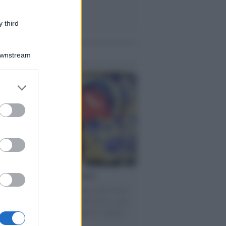
 third
me notizie
Downstream
er and store
to grant or
ed purposes
torno dei medici non vaccinati
ttera accorata del prof. Isidoro alla rivista
tà Informazione" spiega perché non ci sono
ate basi scientifiche per togliere i medici
accinati dal lavoro