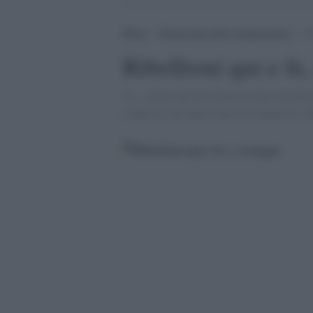
Home
>
Democrazia nella comunicazione
>
R
Ribellioni qui e là
Â«...siamo nel bel mezzo di una transizi
svanisce a un nuovo tipo di sistema.Â» 