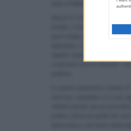
indica il fallimento delle rivolte.
authenti
Questa Ã¨ la terza caratteristica c
termine, ci lasciano una ereditÃ .
quasi sempre per il meglio. Hann
importante, come ad esempio le di
dignitÃ degli strati piÃ¹ bassi de
scetticismo circa la verbositÃ con
politiche.
La quarta caratteristica comune Ã¨ c
uniscono, soprattutto se si sono agg
obiettivi iniziali, ma per pervertirl
politico, diversi da quelli che so
democratica o che tuteli i diritti u