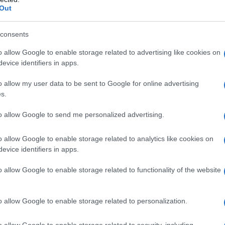
Out
eagiscono. Ciascuno cerca di reprimere la rivolta
L'omi
concessione, o tenta entrambe le risposte. La
chied
consents
volte Ã¨ controproducente per il governo al
o allow Google to enable storage related to advertising like cookies on
iazza. Le concessioni funzionano spesso, ma a
evice identifiers in apps.
 governo, e spingono la gente in strada ad
L'Ucr
o allow my user data to be sent to Google for online advertising
do in generale, i governi provano con la
s.
ncessioni. E, in generale, la repressione tende a
to allow Google to send me personalized advertising.
nte breve.
Se al
o allow Google to enable storage related to analytics like cookies on
corre
i queste rivolte Ã¨ che nessuna continua ad alta
evice identifiers in apps.
 che protestano si arrendono davanti alle misure
o allow Google to enable storage related to functionality of the website
i, fino ad un certo punto, da parte del governo.
Il ru
o richiesto dalle manifestazioni continue.
o allow Google to enable storage related to personalization.
 aperte Ã¨ assolutamente normale. CiÃ² non
o allow Google to enable storage related to security, including