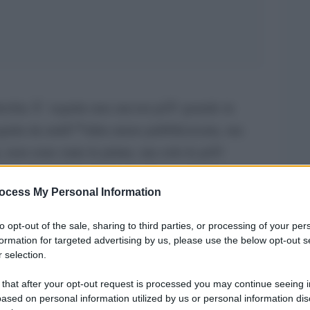
Turchia Ã¨ seguita una ancora piÃ¹ grande in
seguita da unâ€™altra meno pubblicizzata, ma
, non sono state le prime, ma solo le piÃ¹
ale di ribellioni di questo tipo negli ultimi anni.
ocess My Personal Information
questo fenomeno. Io le vedo, le rivolte, come un
ra iniziato come la rivoluzione-mondo del 1968.
to opt-out of the sale, sharing to third parties, or processing of your per
formation for targeted advertising by us, please use the below opt-out s
ne Ã¨ unica nei suoi dettagli e nella
 selection.
ze allâ€™interno di ogni paese. Ma ci sono certe
 that after your opt-out request is processed you may continue seeing i
 se vogliamo dare un senso a ciÃ² che sta
ased on personal information utilized by us or personal information dis