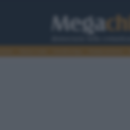
cazione
Guerra e verità
Cervelli in fuga
Fondata sul lavoro