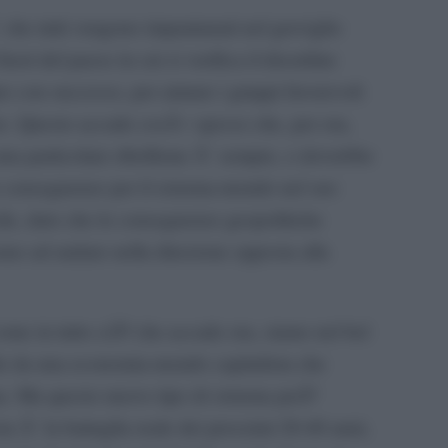
 che tutti vengono impantanati nel groviglio
fuori del paese in cui si verifica il disordine
 con successo, per aiutare i gruppi favorevoli
tere. Questo accade cosÃ¬ spesso che, per ora,
a particolare ribellione Ã¨ sempre, o dovrebbe
e conseguenze per il sistema-mondo nel suo
ile, dato che le conseguenze geopolitiche
uno ad andare nella direzione opposta alla
come in tutto ciÃ² che accade ora, siamo nel bel
ale da una economia-mondo capitalista che
ma. Ma questo nuovo tipo di sistema puÃ²
ta Ã¨ la battaglia reale dei prossimi 20-40 anni,