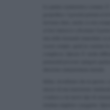
La quinta caratteristica comune Ã¨
geopolitico. I governi potenti al di 
lavorano duro, anche se non sempre
ai loro interessi a diventare il po
una delle domande immediate su un
essere sempre, quali ne saranno l
complesso. Questo Ã¨ molto diffic
potenziali possono spingere qualc
direzione antiautoritaria iniziale.
Infine, ricordiamo che in questo, 
mezzo di una transizione struttur
svanisce a un nuovo tipo di siste
risultare migliore o peggiore. Ques