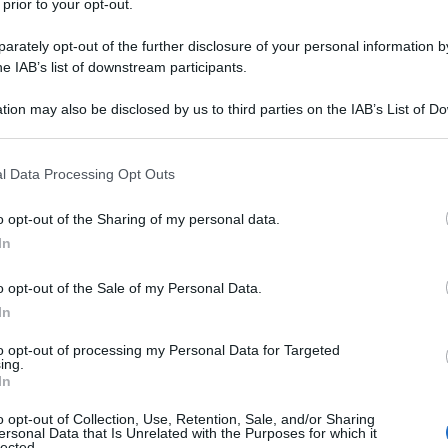
 prior to your opt-out.
remmo fare tutti noi, come individui e come
rately opt-out of the further disclosure of your personal information by
he IAB’s list of downstream participants.
he tutte le ribellioni tendono a iniziare con
Ulti
tion may also be disclosed by us to third parties on the IAB’s List of 
rsone coraggiose che si manifesta intorno a
 that may further disclose it to other third parties.
 che Ã¨ in gran parte imprevedibile, diventano
 that this website/app uses one or more Google services and may gath
l Data Processing Opt Outs
including but not limited to your visit or usage behaviour. You may click 
 to Google and its third-party tags to use your data for below specifi
o opt-out of the Sharing of my personal data.
ogle consent section.
erno a essere sotto assedio, ma, in una certa
In
te insurrezioni sono una combinazione di quelli
o opt-out of the Sale of my Personal Data.
rno con uno migliore e coloro che mettono in
In
 Stato. Entrambi i gruppi invocano la democrazia
Il ri
to opt-out of processing my Personal Data for Targeted
nizioni che forniscono di questi due termini sono
ing.
Una le
In
o di queste rivolte inizia sul lato sinistro della
"Sani
mai st
o opt-out of Collection, Use, Retention, Sale, and/or Sharing
ersonal Data that Is Unrelated with the Purposes for which it
non v
lected.