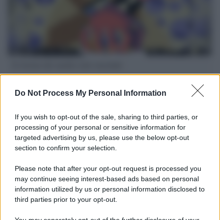
Il ritorno dei medici non vaccinati
Una lettera accorata del prof. Isidoro alla rivista "Sanità
Informazione" spiega perché non ci sono mai state basi
Do Not Process My Personal Information
scientifiche per togliere i medici non vaccinati dal lavoro
If you wish to opt-out of the sale, sharing to third parties, or
L'omicidio economico dell'Italia: ce lo chiede l'Europa
processing of your personal or sensitive information for
targeted advertising by us, please use the below opt-out
section to confirm your selection.
Please note that after your opt-out request is processed you
may continue seeing interest-based ads based on personal
L'Ucraina ha finito lo scudo
information utilized by us or personal information disclosed to
third parties prior to your opt-out.