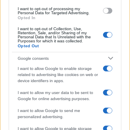
use your data for below specified purposes in below Google
I want to opt-out of processing my
consent section.
Personal Data for Targeted Advertising.
Opted In
I want to opt-out of Collection, Use,
Retention, Sale, and/or Sharing of my
Personal Data that Is Unrelated with the
Articoli correlati
Purposes for which it was collected.
Opted Out
Google consents
Il Muro di Berlino è caduto un'altra
volta
I want to allow Google to enable storage
related to advertising like cookies on web or
device identifiers in apps.
I want to allow my user data to be sent to
Gorbaciov: la stretta di mano di
Google for online advertising purposes.
Amburgo è un’occasione storica. Non
va perduta
I want to allow Google to send me
personalized advertising.
I want to allow Google to enable storage