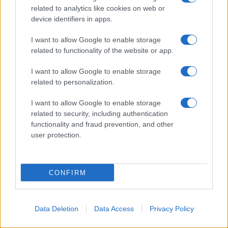
Il Muro di Berlino è caduto un'altra
related to analytics like cookies on web or
volta
device identifiers in apps.
I want to allow Google to enable storage
related to functionality of the website or app.
I want to allow Google to enable storage
Una prefazione per Dmitrij Likhanov /
related to personalization.
La Russia e il giornalismo che non c'è
più
I want to allow Google to enable storage
related to security, including authentication
functionality and fraud prevention, and other
user protection.
Thatcher e Gorbaciov, scintille fra
"ossi duri"
CONFIRM
Ciao Giulietto!
Data Deletion
Data Access
Privacy Policy