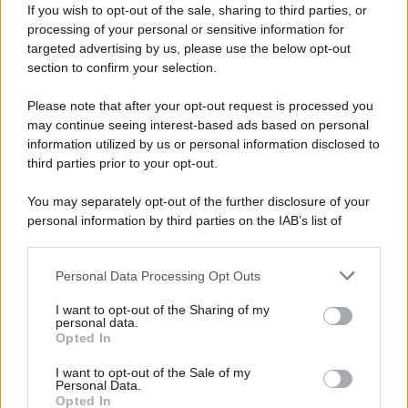
If you wish to opt-out of the sale, sharing to third parties, or
‘
processing of your personal or sensitive information for
targeted advertising by us, please use the below opt-out
section to confirm your selection.
Please note that after your opt-out request is processed you
may continue seeing interest-based ads based on personal
Facebook
Twitter
Telegram
WhatsApp
information utilized by us or personal information disclosed to
third parties prior to your opt-out.
You may separately opt-out of the further disclosure of your
personal information by third parties on the IAB’s list of
downstream participants.
Personal Data Processing Opt Outs
This information may also be disclosed by us to third parties
on the IAB’s List of Downstream Participants that may further
I want to opt-out of the Sharing of my
disclose it to other third parties.
personal data.
Opted In
Please note that this website/app uses one or more Google
services and may gather and store information including but
I want to opt-out of the Sale of my
Personal Data.
not limited to your visit or usage behaviour. You may click to
Opted In
grant or deny consent to Google and its third-party tags to