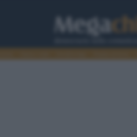
cazione
Guerra e verità
Cervelli in fuga
Fondata sul lavoro