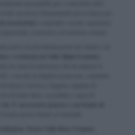
talmente trascurabile per i conti della cittÃ ;
sociale sia invece fondamentale per la banca per
di associazioni
, cooperative sociali, esperienze
cupazionale, economico sul territorio romano.
ossali le recenti dichiarazioni del sindaco sul
one e resistenza in Valle”]http://comune-
opo tre anni di esperienza che ha riaperto le
cittÃ a decine di migliaia di persone, ospitando
 di musica classica e leggera, migliaia di
si di teatro lirica, assemblee e spazi di
 che Ã¨ necessario pensare a un bando di
 teatro possa tornare ai romaniâ€.
ondazione Teatro Valle Bene Comune
,