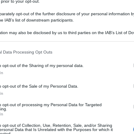
 prior to your opt-out.
ta economico, perÃ², in un momento di difficoltÃ
 Ã¨ probabile che lâ€™acquirente privato spunti
rately opt-out of the further disclosure of your personal information by
he IAB’s list of downstream participants.
te gli asset migliori e piÃ¹ remunerativi, quindi
Ulti
non â€œvalorizzandoâ€ ma
 a perdere,
tion may also be disclosed by us to third parties on the IAB’s List of 
 that may further disclose it to other third parties.
ioni
.
 that this website/app uses one or more Google services and may gath
l Data Processing Opt Outs
ziari, lâ€™operazione Ã¨ per lo meno difficile
including but not limited to your visit or usage behaviour. You may click 
 to Google and its third-party tags to use your data for below specifi
vatizzazione oggi in atto riguarda quote di
o opt-out of the Sharing of my personal data.
ogle consent section.
In
 distribuisce un dividendo sulle azioni superiore
 debito pubblico paga in media il 4 per cento di
o opt-out of the Sale of my Personal Data.
te lo Stato incasserebbe di piÃ¹ tenendosi
In
nto e continuando a pagare un debito al 4 per
Il ri
to opt-out of processing my Personal Data for Targeted
ing.
per diminuire il debito.
Una le
In
"Sani
mai st
o opt-out of Collection, Use, Retention, Sale, and/or Sharing
iari sono ancora poca cosa rispetto alla posta
ersonal Data that Is Unrelated with the Purposes for which it
non v
lected.