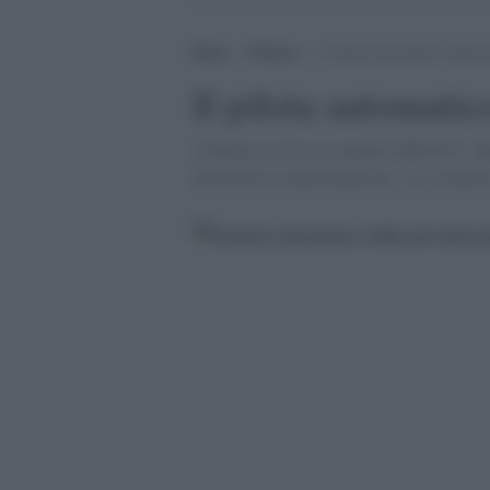
Home
>
Politica
>
Il pilota automatico delle p
Il pilota automatic
Â«Roma si trova in enormi difficoltÃ fin
dismettere le partecipazioni...Â» [Andre