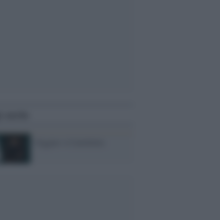
i anche
Giggino 'a Cartelletta