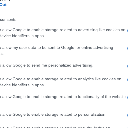
e necessita tra le altre cose di un piano
Out
ionale, una riconversione ecologica
L'omi
chied
consents
e che per il governo lâ€™unica â€œpoliticaâ€
non dare alcun indirizzo in economia ma
o allow Google to enable storage related to advertising like cookies on
evice identifiers in apps.
ere â€“ le proprie principali partecipazioni a
L'Ucr
o allow my user data to be sent to Google for online advertising
la massimizzazione del proprio ritorno
s.
to allow Google to send me personalized advertising.
sono oggi i problemi industriali, sociali,
Se al
o allow Google to enable storage related to analytics like cookies on
ci delle principali imprese privatizzate nel
corre
evice identifiers in apps.
In pochi anni in Italia
™Ilva allâ€™Alitalia.
o allow Google to enable storage related to functionality of the website
cento del sistema bancario
â€“ caso piÃ¹ unico
rovarci i conti correnti tra i piÃ¹ cari
Il ru
o allow Google to enable storage related to personalization.
accesso al credito per le piccole imprese e
 che stanno strangolando lo stesso sistema
o allow Google to enable storage related to security, including