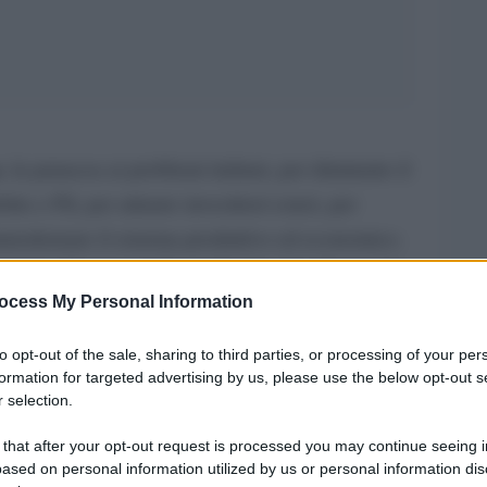
a
, la panacea ai problemi italiani, per diminuire il
to e Pil, per attrarre investitori esteri, per
ammodernare il sistema produttivo ed economico.
â€œfare le riformeâ€
ssieme alla necessitÃ di
,
ocess My Personal Information
azioni sono il nuovo mantra di media e politica.
to opt-out of the sale, sharing to third parties, or processing of your per
superficie delle dichiarazioni preconfezionate, la
formation for targeted advertising by us, please use the below opt-out s
 privatizzazioni il governo spera di rastrellare
 selection.
un debito pubblico che veleggia ben al di sopra
 that after your opt-out request is processed you may continue seeing i
i conti pubblici sarebbe quindi
ased on personal information utilized by us or personal information dis