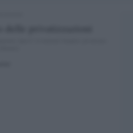
rivatizzazioni
o delle privatizzazioni
anziarie. Qual Ã¨ la soluzione? Semplice, privatizzare,
a Baranes]