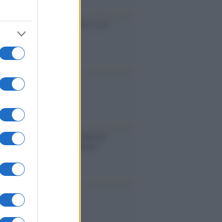
cidio economico dell'Italia: ce lo
e l'Europa
aina ha finito lo scudo
l'Europa rimanessero tre neuroni
rebbe a far pace con la Russia
binetto di Rabat