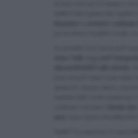
nessun costo per il Comune e sia to
dallâ€™altro quanto tale capitale 
finanziare e sostenere centinaia 
per un diverso modello sociale, oc
Se possibile sono ancora piÃ¹ parad
teatro Valle
[url”Autogesti
(leggi
info.net/2014/07/valle-2/[/url]
). D
porte del piÃ¹ antico teatro della 
spettacoli, cinema, danza, concerti
bambini delle scuole romane per cor
Marino dice
confronto e incontro,
gara
, unico mezzo â€œaffinchÃ© il
F
Dallâ€™occupazione Ã¨ nata la