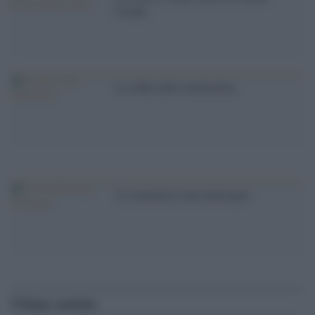
l'acqua
La lobby delle multiutility
'L''economia è una menzogna'
Ultime notizie