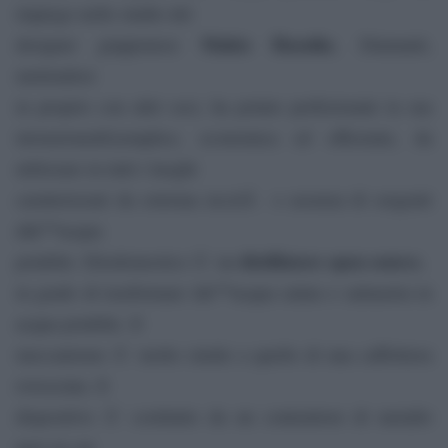
impiego nello studio del
Makio Hasuike
designer giapponese
, Diamanti,
mettendosi
in proprio con altri soci, ha potuto perfezionale la sua
invenzioneâ€¦semplice, economica ed efficiente, da
utilizzare in tutti i luoghi
caratterizzati da estrema siccitÃ o assenza di sorgenti
dâ€™acqua
distillatore open source
potabile. Eliodomestico Ã¨ un
,
in grado di trasformare lâ€™acqua salata o salmastra in
acqua potabile. Il
meccanismo Ã¨ molto simile a quello di una caffettiera
rovesciata. Il
dispositivo Ã¨ costituito da un contenitore di metallo
nero in cui