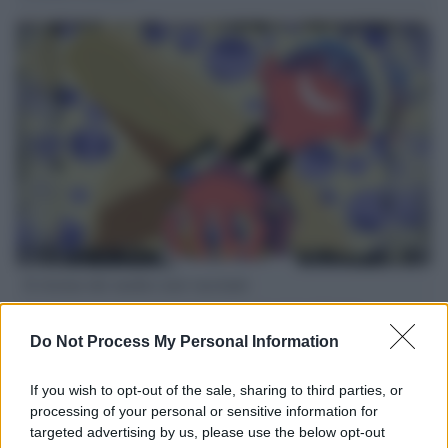
Il ritorno dei medici non vaccinati
Una lettera accorata del prof. Isidoro alla rivista "Sanità
Informazione" spiega perché non ci sono mai state basi
Do Not Process My Personal Information
scientifiche per togliere i medici non vaccinati dal lavoro
If you wish to opt-out of the sale, sharing to third parties, or
L'omicidio economico dell'Italia: ce lo chiede l'Europa
processing of your personal or sensitive information for
targeted advertising by us, please use the below opt-out