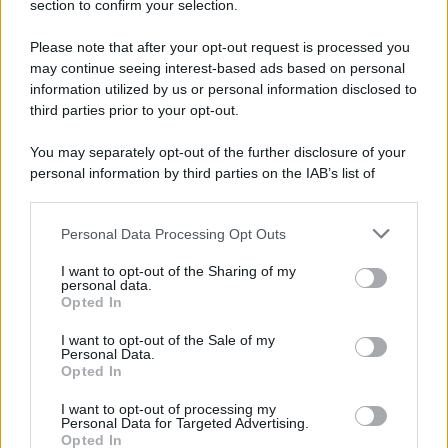
section to confirm your selection.
Please note that after your opt-out request is processed you
may continue seeing interest-based ads based on personal
L'Ucraina ha finito lo scudo
information utilized by us or personal information disclosed to
third parties prior to your opt-out.
You may separately opt-out of the further disclosure of your
personal information by third parties on the IAB’s list of
Se all'Europa rimanessero tre neuroni correrebbe a far pace
downstream participants.
con la Russia
Personal Data Processing Opt Outs
This information may also be disclosed by us to third parties
on the IAB’s List of Downstream Participants that may further
I want to opt-out of the Sharing of my
disclose it to other third parties.
personal data.
Il rubinetto di Rabat
Opted In
Please note that this website/app uses one or more Google
services and may gather and store information including but
I want to opt-out of the Sale of my
Personal Data.
not limited to your visit or usage behaviour. You may click to
Opted In
grant or deny consent to Google and its third-party tags to
use your data for below specified purposes in below Google
I want to opt-out of processing my
Da Kiev a Roma, istruzioni per fabbricare un nemico interno
consent section.
Personal Data for Targeted Advertising.
Opted In