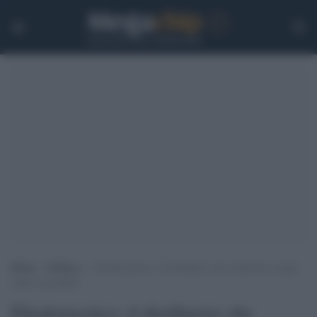
Home
>
Politica
>
Eliodomestico: il distillatore che trasforma l’acqua
salata in potabile
Eliodomestico: il distillatore che