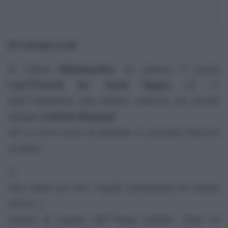
di Caterina Lenti
Eliodomestico
Si chiama
, ha ottenuto il premio
Core77Award for Social Impact
ed Ã¨
unâ€™invenzione tutta italiana, realizzata dal giovane
Gabriele Diamanti
designer
che ne aveva creato un prototipo in occasione della tesi
di laurea.
Ãˆ
stato ideato per tutti i luoghi caratterizzati da estrema
siccitÃ o
assenza di sorgenti dâ€™acqua potabile. Dopo un