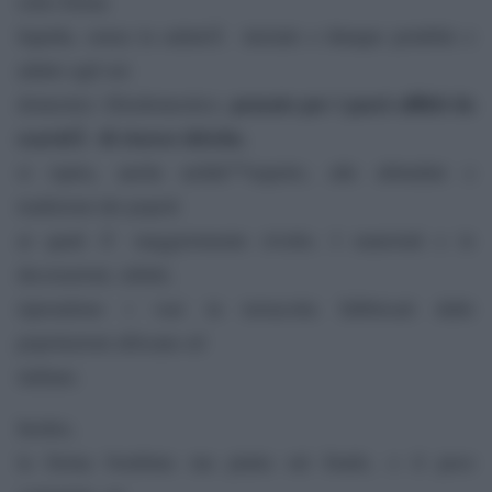
sotto forma
liquida, senza la salinitÃ iniziale e dunque potabile e
adatto agli usi
pensato per i paesi afflitti da
domestici. Eliodomestico,
scarsitÃ di risorse idriche
,
si ispira, anche nellâ€™aspetto, alle abitudini e
tradizioni dei popoli
ai quali Ã¨ maggiormente rivolto. I materiali e le
decorazioni, infatti,
riprendono i vasi in terracotta fabbricati dalle
popolazioni africane ed
indiane.
Inoltre,
la forma bombata ma piatta sul fondo, e il peso