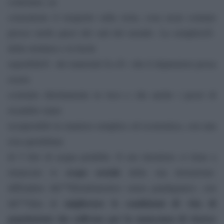
contenuto, ne
consentono il trasporto sulla testa, cosa assai comune
presso molti paesi del sud del mondo. La semplicitÃ
della struttura e la facile
reperibilitÃ dei materiali fa sÃ¬ che il depuratore possa
essere
costruito direttamente in loco e che anche i pezzi di
ricambio siano
recuperabili in maniera semplice ed economica, con una
resa quotidiana
di 5 litri di acqua potabile. Il suo inventore ci tiene a
scopo sociale
rimarcare lo
della sua invenzione:
diffondere lâ€™Eliodomestico senza guadagnarci, con
migliorare le condizioni di vita di
lâ€™idea di
popolazioni che soffrono per la mancanza di risorse