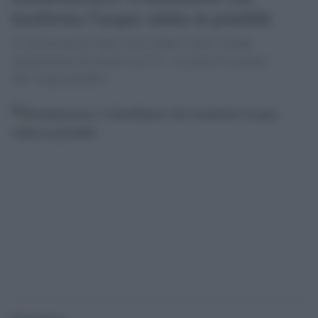
trasforma l'acqua salata in potabile
Ãˆ un distillatore open source adatto a tutti i luoghi
caratterizzati da estrema siccitÃ o assenza di sorgenti
dâ€™acqua potabile.