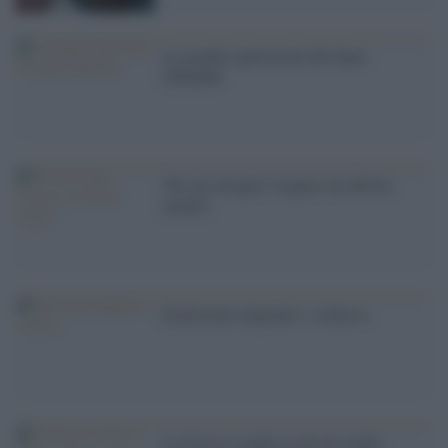
La grande spartizione del dopo-
Gheddafi
'Per gli europei l''acqua è un diritto
umano'
Esplosione migranti = collasso
La Grecia svende ai privati anche