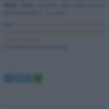
idriche
. Dunque, speculatori senza scrupoli astenersi,
open source
lâ€™eliodomestico Ã¨
!
Fonte:
http://www.meteoweb.eu/2016/01/eliodomestico-
il-distillatore-che-trasforma-lacqua-salata-e-salmastra-in-
potabile-foto/621904/
[GotoHome_Torna alla Home Page]
Facebook
Twitter
Telegram
WhatsApp