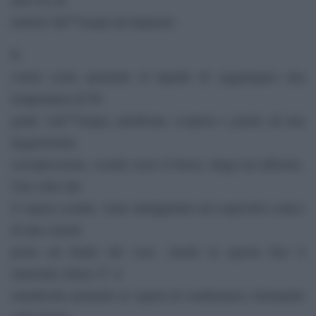
mettere lâ€™acqua da depurare.
Il
colore scuro permette al liquido di raggiungere una
temperatura di 90
gradi. Lâ€™acqua, purificata, evapora e grazie ad una
leggerissima
sovrapressione, scende verso il basso, lungo un tubicino.
Una volta che
il vapore scende, viene intrappolato nel coperchio conico
di una ciotola
posta sul fondo del vaso. Anche in questa fase il
materiale chiave Ã¨ il
metalloche permette al vapore di condensarsi, ritornando