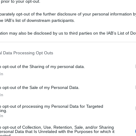
 prior to your opt-out.
ituzionaliâ€ (cioÃ¨ la modifica della
rately opt-out of the further disclosure of your personal information by
he IAB’s list of downstream participants.
ita dellâ€™economia. Nellâ€™ultima nota di
Ulti
tion may also be disclosed by us to third parties on the IAB’s List of 
Per effetto delle misure attuate e in
 that may further disclose it to other third parties.
 del PIL per il 2017 dellâ€™1,0 per cento.
 that this website/app uses one or more Google services and may gath
l Data Processing Opt Outs
lancio stimoli la crescita e la creazione di
including but not limited to your visit or usage behaviour. You may click 
 to Google and its third-party tags to use your data for below specifi
li adottate producano benefici crescenti nel
o opt-out of the Sharing of my personal data.
ogle consent section.
In
itÃ politica e istituzionale. In tal senso le
ano a rendere lâ€™attuale sistema piÃ¹ stabile
o opt-out of the Sale of my Personal Data.
orma costituzionale intende snellire il processo
In
ismo perfetto e realizzando una piÃ¹ efficiente
Il ri
to opt-out of processing my Personal Data for Targeted
ing.
Una le
riduzione dei contenziosi tra centro e periferia;
In
"Sani
accountability
re governabilitÃ , stabilitÃ e
â€.
mai st
o opt-out of Collection, Use, Retention, Sale, and/or Sharing
ersonal Data that Is Unrelated with the Purposes for which it
non v
lected.