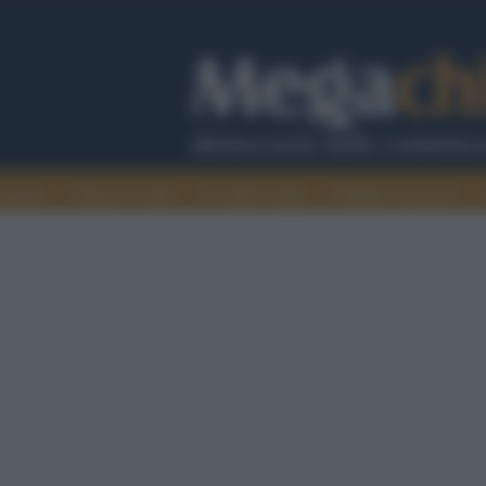
cazione
Guerra e verità
Cervelli in fuga
Fondata sul lavoro