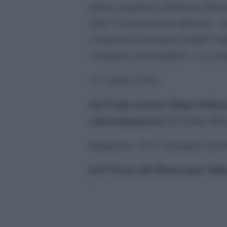
politica populista subalterna alla
allâ€™economicismo liberista – ch
evidenzia la decadenza dellâ€™attua
cosiddetta governabilitÃ e le com
(31 ottobre 2016)
[url”Link articolo”]http://sbila
referendum/[/url]
Â© Giulio Marc
Infografica: Â© L”immagine potreb
[url”Torna alla Home page”]http:
‘