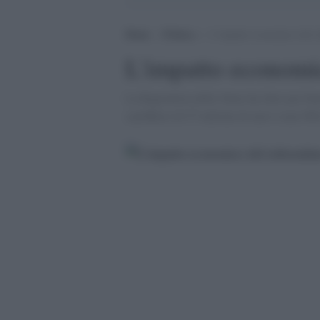
Home
>
Politica
>
L’impatto economico del 
L'impatto economi
La Ragioneria dello Stato ha fatto per ben
sarebbero di 57 milioni di euro e non 50