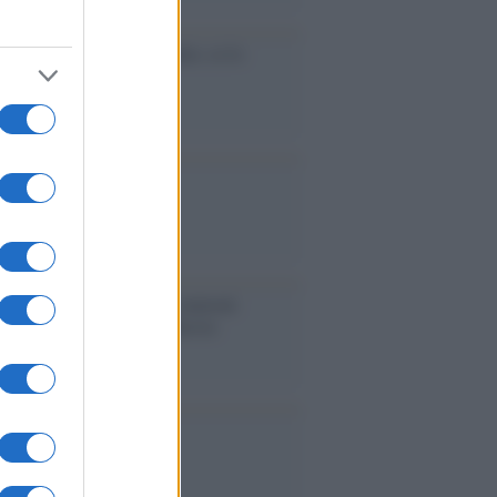
cidio economico dell'Italia: ce lo
e l'Europa
aina ha finito lo scudo
l'Europa rimanessero tre neuroni
rebbe a far pace con la Russia
binetto di Rabat