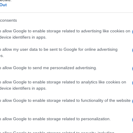
ro dellâ€™Economia e Finanze non hanno
Out
atematico, statistico ed econometrico (che tra
L'omi
chied
consents
posto). Sono valutazioni generiche, infondate
o allow Google to enable storage related to advertising like cookies on
ier Renzi ha affermato che il PIL crescerebbe
evice identifiers in apps.
 (non si Ã¨ capito se lo 0,6% lâ€™anno o alla
L'Ucr
o allow my user data to be sent to Google for online advertising
, che la stabilitÃ (che deriverebbe -in modo
s.
e e dalla nuova legge elettorale) comporti una
to allow Google to send me personalized advertising.
ostrare. Quello che Ã¨ certo Ã¨ che
isce di certo la crescita economica: tanto Ã¨
Se al
o allow Google to enable storage related to analytics like cookies on
corre
zzata senza un governo legittimato dalle
evice identifiers in apps.
conomia nel 2016 del 3%. Non i fautori del NO,
o allow Google to enable storage related to functionality of the website
issione Bilancio della Camera, Francesco
Il ru
omisti che parlano dellâ€™impatto della
o allow Google to enable storage related to personalization.
iâ€.
o allow Google to enable storage related to security, including