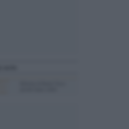
i anche
Riforme di Renzi? Ecco
perché fanno schifo