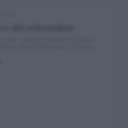
referendum
co del referendum
e i conti: i risparmi per le modifiche costituzionali
0 milioni, come ci dice Matteo Renzi. [G. Marcon]