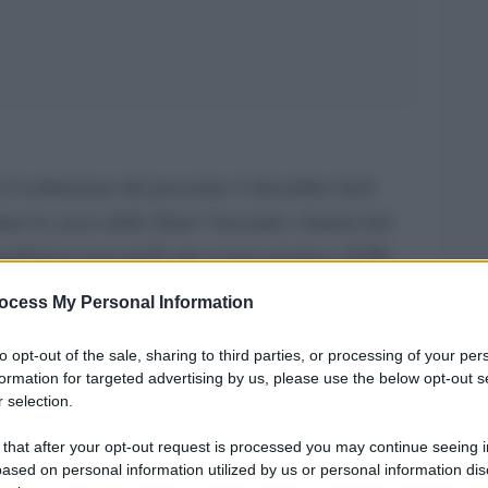
la Costituzione del prossimo 4 dicembre farÃ
e le casse dello Stato? Secondo i fautori del
andistica) non puÃ² che essere positiva. Il PIL
i piÃ¹ â€“ a seconda dei documenti e delle
ocess My Personal Information
nti dalla riduzione dei componenti del Senato (e
to opt-out of the sale, sharing to third parties, or processing of your per
) potrebbero arrivare fino a 500 milioni di euro.
formation for targeted advertising by us, please use the below opt-out s
o Renzi, ne Ã¨ talmente convinto che â€“ quando
 selection.
slides
della manovra di bilancio â€“ ha
 that after your opt-out request is processed you may continue seeing i
le politiche sociali, che avrebbero origine in
ased on personal information utilized by us or personal information dis