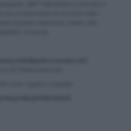
 propaganda, allâ€™efficientismo tecnocratico e
e pesa la democrazia sui suoi â€œcostiâ€ –
le (in)cultura istituzionale centrata sulla
patibilitÃ di mercato.
nciamoci.info/limpatto-economico-del-
on Â© Sbilanciamoci.info.
be essere soggetta a copyright.
//megachip.globalist.it/[/url]