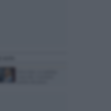
i anche
Silvia Salis, la candidata
senza idee: il prodotto
perfetto del potere