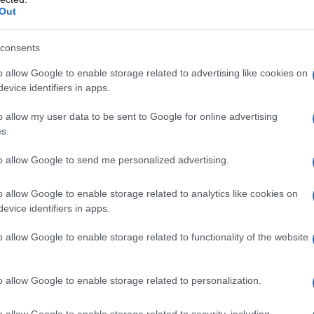
non v
Out
lla capacitÃ di servire le forze economiche
L'omi
consents
e intesa.
chied
o allow Google to enable storage related to advertising like cookies on
evice identifiers in apps.
™alleanza tra tutte quelle forze che fanno
o allow my user data to be sent to Google for online advertising
L'Ucr
s.
 Partito Socialista Europeo, passando per
to allow Google to send me personalized advertising.
lo ha la socialdemocrazia – intendendone
o allow Google to enable storage related to analytics like cookies on
Se al
evice identifiers in apps.
corre
sua capacitÃ totalizzante, compresi i suoi
o allow Google to enable storage related to functionality of the website
 essere piÃ¹ in grado di interpretare le
Il ru
o allow Google to enable storage related to personalization.
tro tempo, costituisce addirittura la migliore
o allow Google to enable storage related to security, including