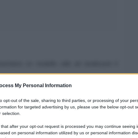
resentano un modello utile ad analizzare il
i vari livelli, a partire da quello
ocess My Personal Information
uello politico-ideologico. Assistiamo, e da
to opt-out of the sale, sharing to third parties, or processing of your per
formation for targeted advertising by us, please use the below opt-out s
le categorie alle quali siamo stati abituati.
 selection.
 that after your opt-out request is processed you may continue seeing i
llettuale deve essere quella di interpretare,
ased on personal information utilized by us or personal information dis