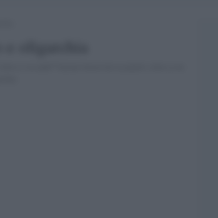
rchia
 e oligarchia
 dove ci sia unâ€™azione favorevole ai popoli e dove ce ne
rchie.