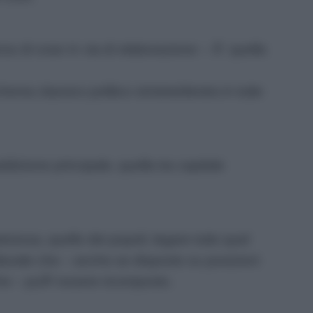
rza di cose in via di elaborazione – Ã¨ quella
ema classico politico sinistra/destra in tutte
izione principale, quella tra capitale
eressa, quello dei popoli, legare tutto quel
ulturale che – anche se disposto su posizioni
che – puÃ² essere ricomposto.