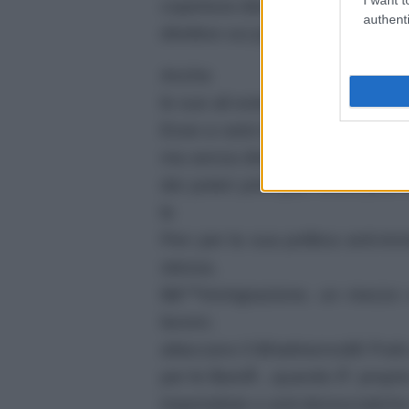
copertura ideologica con la quale
authenti
direttive sui popoli.
Anche
le sue ali estreme, talvolta in
Esse a vario livello si mobilitano
ma senza dire una parola su poli
dei poteri principali finanziario
le
Pen per la sua politica anti-
stessa,
lâ€™immigrazione, un mezzo co
lavoro;
attaccano il â€œtirannoâ€ Putin 
per le libertÃ , quando Ã¨ propri
imperialiste e anti-democratich