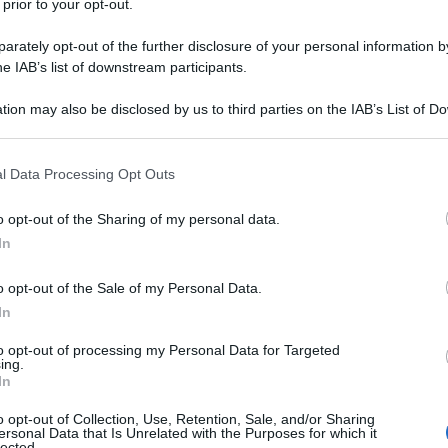
 prior to your opt-out.
addizioni e lo spirito del tempo.
rately opt-out of the further disclosure of your personal information by
he IAB’s list of downstream participants.
 politica un contrasto che dal punto di vista
tion may also be disclosed by us to third parties on the IAB’s List of 
Ulti
 that may further disclose it to other third parties.
mpre piÃ¹ irriducibile e chiaro, anche se –
onfigurazione in corso â€“ apparentemente
 that this website/app uses one or more Google services and may gath
l Data Processing Opt Outs
including but not limited to your visit or usage behaviour. You may click 
 to Google and its third-party tags to use your data for below specifi
o opt-out of the Sharing of my personal data.
ogle consent section.
In
aria, che
o opt-out of the Sale of my Personal Data.
te ristretta del capitalismo bancario e che
In
to opt-out of processing my Personal Data for Targeted
uttivo.
Il ri
ing.
In
Una le
"Sani
o opt-out of Collection, Use, Retention, Sale, and/or Sharing
mai st
ersonal Data that Is Unrelated with the Purposes for which it
ico costituito innanzitutto dal
mainstream
lected.