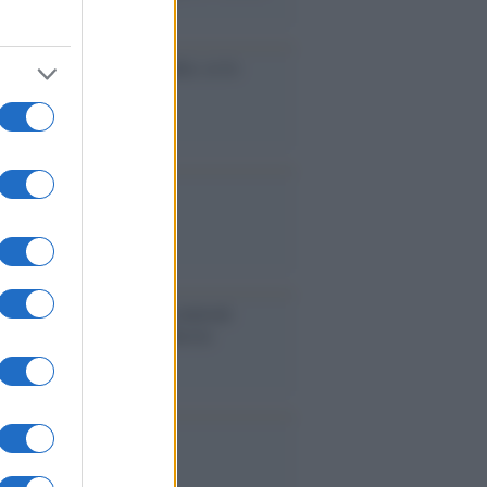
accinati dal lavoro
cidio economico dell'Italia: ce lo
e l'Europa
aina ha finito lo scudo
l'Europa rimanessero tre neuroni
rebbe a far pace con la Russia
binetto di Rabat