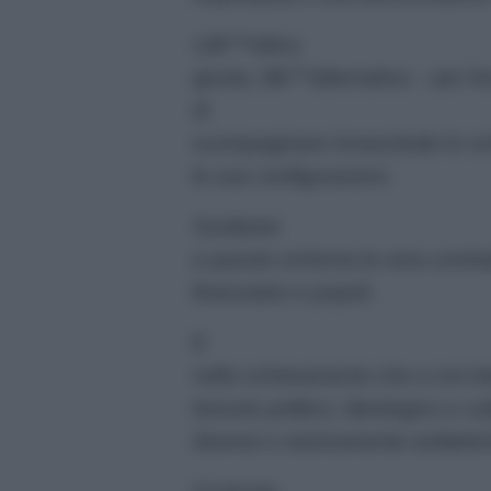
Lâ€™ottica
giusta, lâ€™alternativa – per fo
di
scompaginare innanzitutto lo sch
le sue configurazioni.
Sostituire
a questo schema la vera contradd
finanziario e popoli.
E
nello schieramento che a noi int
tessuto politico, ideologico e c
diverse e storicamente antiteti
Costruire