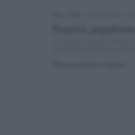
Home
>
Politica
>
Francia, populismo e oliga
Francia, populismo
La Francia pone la questione: distinguere
sia una favorevole alle Ã©lite e alle oliga