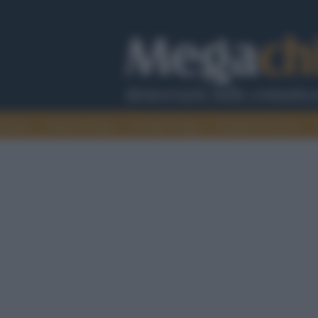
cazione
Guerra e verità
Cervelli in fuga
Fondata sul lavoro