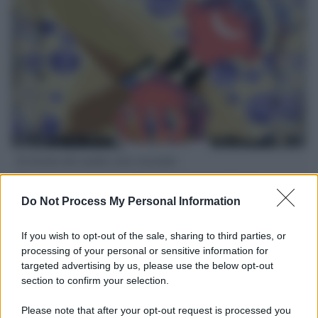
Il ritorno dei medici non vaccinati
Una lettera accorata del prof. Isidoro alla rivista "Sanità
Informazione" spiega perché non ci sono mai state basi
Do Not Process My Personal Information
scientifiche per togliere i medici non vaccinati dal lavoro
If you wish to opt-out of the sale, sharing to third parties, or
L'omicidio economico dell'Italia: ce lo chiede l'Europa
processing of your personal or sensitive information for
targeted advertising by us, please use the below opt-out
section to confirm your selection.
Please note that after your opt-out request is processed you