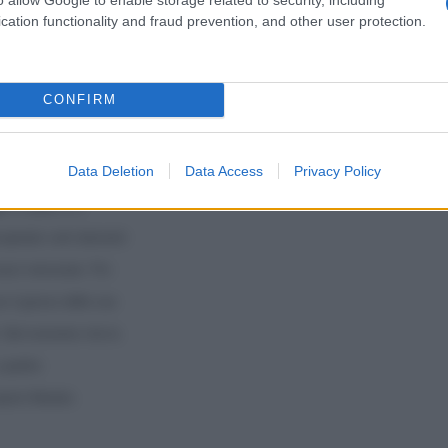
cation functionality and fraud prevention, and other user protection.
 da Recep Tayyip
Da Ki
CONFIRM
nemi
Ã¨ la NATO) ha attaccato
Data Deletion
Data Access
Privacy Policy
(ESL) e lo ha
i in Qatar e in
uperato certi elementi
nuovi mercenari. Poi
e il grosso delle sue
h. Dal momento che la
 partire
azio liberato.