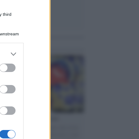
 third
Downstream
me notizie
er and store
to grant or
ed purposes
torno dei medici non vaccinati
ttera accorata del prof. Isidoro alla rivista
tà Informazione" spiega perché non ci sono