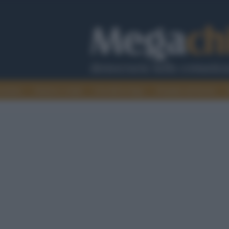
cazione
Guerra e verità
Cervelli in fuga
Fondata sul lavoro