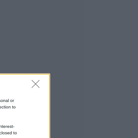
sonal or
ection to
nterest-
closed to