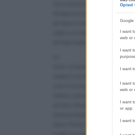
fosse un”emanazione della Colalizione nazional
Opted 
dell”opposizione nazionalista interna ed ester
Google 
alle ingerenze straniere. D”ora in poi, si tratte
I want t
stabilire se la Coalizione Nazionale rappresenti 
web or d
dell”Arabia Saudita, del Qatar o della Turchia.
I want t
purpose
Sul
terreno, i tre sponsor della guerra si sono separ
I want 
impegnati in una battaglia senza esclusione d
I want t
curarsi di rovesciare il governo che erano venu
web or d
Sebbene si parli sempre dell”Esercito siriano 
I want t
dal terreno. Rimane quindi il Fronte Islamico (r
or app.
dal principe Bandar bin Sultan), il Fronte Al-No
I want t
Qatar) e l”Emirato Islamico dell”Iraq e del Le
in arabo), di cui la polizia e la giustizia turch
I want t