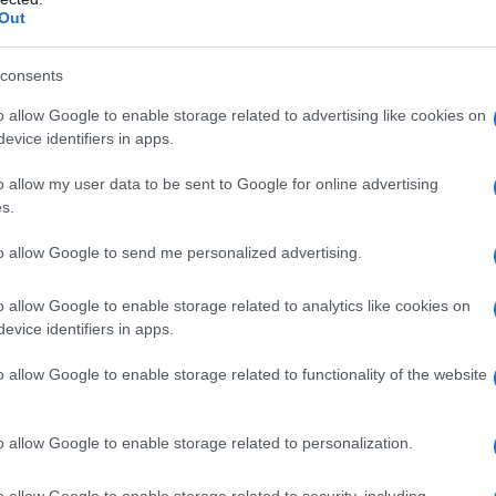
mai st
e di Istanbul e/o
Out
non v
na, che si opponeva
consents
rÃ anche di
L'omi
chied
o allow Google to enable storage related to advertising like cookies on
gli interessi
evice identifiers in apps.
o allow my user data to be sent to Google for online advertising
s.
L'Ucr
ati e si sono
to allow Google to send me personalized advertising.
i colpi, senza nemmeno
o allow Google to enable storage related to analytics like cookies on
ti a combattere.
evice identifiers in apps.
Se al
libero, Ã¨ scomparso
corre
o allow Google to enable storage related to functionality of the website
ecentemente istituito
sra (sempre vicino al
o allow Google to enable storage related to personalization.
vante (Ã‰IIL “Daesh”
Il ru
e hanno appena
o allow Google to enable storage related to security, including