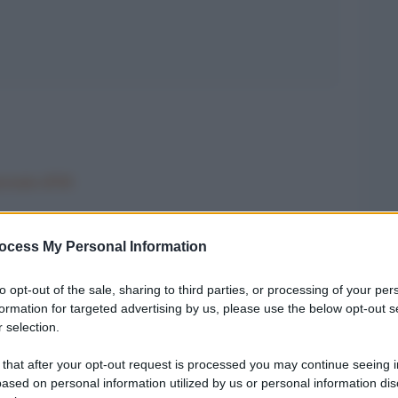
azionale nÂ°65
ocess My Personal Information
to opt-out of the sale, sharing to third parties, or processing of your per
formation for targeted advertising by us, please use the below opt-out s
Gli eserciti in
 selection.
tendo atrocitÃ
 that after your opt-out request is processed you may continue seeing i
 le torture inflitte
ased on personal information utilized by us or personal information dis