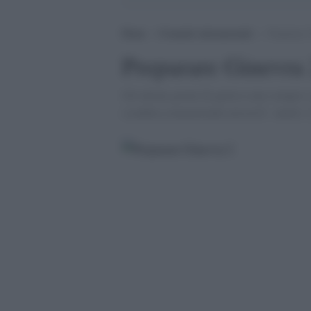
Home
>
Cronache internazionali
>
Preparare 
Preparare Ginevra
Gli ultimi giorni di guerra sono sempre i p
sconfitta commettendo atrocitÃ inutili.