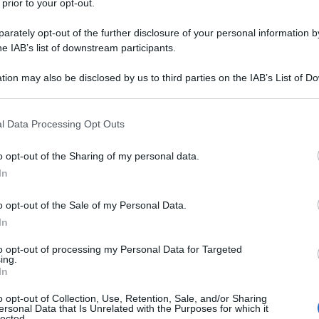
 prior to your opt-out.
are a quelle commesse
rately opt-out of the further disclosure of your personal information by
zione Ã¨ complicata dal
he IAB’s list of downstream participants.
zionale
tion may also be disclosed by us to third parties on the IAB’s List of 
e i propri
 that may further disclose it to other third parties.
Ulti
 that this website/app uses one or more Google services and may gath
l Data Processing Opt Outs
including but not limited to your visit or usage behaviour. You may click 
 to Google and its third-party tags to use your data for below specifi
o opt-out of the Sharing of my personal data.
resta della
ogle consent section.
In
tumi, mentre gli
ti durante la loro
o opt-out of the Sale of my Personal Data.
In
to opt-out of processing my Personal Data for Targeted
ing.
Il ri
In
elegazione
Una le
o opt-out of Collection, Use, Retention, Sale, and/or Sharing
di stabilire se
"Sani
ersonal Data that Is Unrelated with the Purposes for which it
lected.