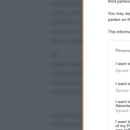
third parties
ai lavoratori lealisti non hanno nulla da invidi
You may sepa
durante la caduta del Terzo Reich. Ma la situa
parties on t
crollo di ciÃ² che resta della coalizione interna
This informa
anti-siriana, dove ogni ex partner tenta di salvar
Participants
interessi a scapito dei suoi ex alleati.
Please note
Persona
information 
Alla
deny consent
I want t
vigilia della Conferenza di Ginevra 2, quel che 
in below Go
Opted 
coalizione internazionale anti-siriana va in fran
stati che hanno seguito la Russia o gli Stati Uni
I want t
Opted 
ritirata si posizionano per la ricostruzione.
I want 
Advertis
Il
Opted 
primo problema Ã¨ la rappresentativitÃ della d
I want t
dell”Â«opposizione sirianaÂ». Finora si trattava 
of my P
was col