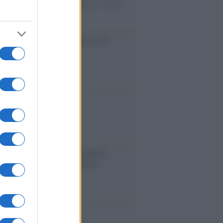
ate basi scientifiche per togliere i medici
accinati dal lavoro
cidio economico dell'Italia: ce lo
e l'Europa
aina ha finito lo scudo
l'Europa rimanessero tre neuroni
rebbe a far pace con la Russia
binetto di Rabat