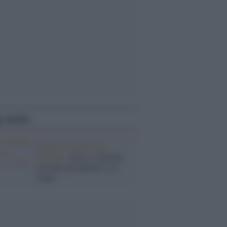
i anche
Obama si scontra con
Erdoğan /
Siria: la Turchia
sostiene gli jihadisti e le
stragi