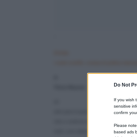
‘
Â«Sotto
i nostri occhiÂ», cronaca di politica intern
di
Do Not Pr
Thierry Meyssan
.
If you wish 
Gli
sensitive in
ultimi giorni di guerra sono sempre i piÃ¹ letali. 
confirm your
rotta si vendicano della loro sconfitta commet
Please note
inutili, come abbiamo appena visto ad Adra, dove
based ads b