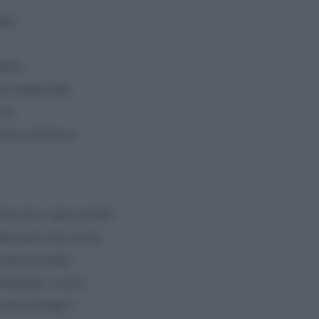
bbero
Questa
re la pagina della
 suo
prima rivoluzione e
teressata a sapere perchÃ©
ia questa volta ricevuto
 siriano per andare
 Washington: in primo
e Nouri Al-Maliki e