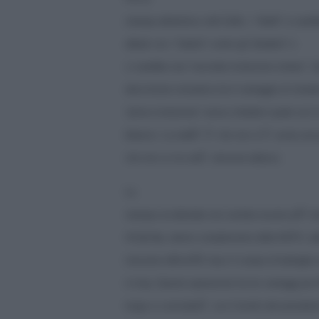
stampa atlantista e del Golfo, i “ribelli” si sare
alleati con i “lealisti” contro gli “jihadisti” e
ci sarebbe una “seconda rivoluzione siriana”. 
descrizione romantica ha il vantaggio di chiude
“prima rivoluzione” senza chiedersi quale sia il
bilancio. La realtÃ Ã¨ che non si Ã¨ avuta una 
che non ce ne sarÃ nessuna adesso.
La
stampa occidentale non sembra essere piÃ¹ in
Al-Qa”ida, eterno complemento della NATO, abb
istruzioni affinchÃ© lasci il campo di battaglia
in Iraq. Questa operazione ha tre vantaggi per
luogo si concluderÃ con il trionfo del president