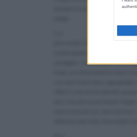
authenti
dimostrato che risulta illegalmente finanziato
Erdoğan.
In un
primo momento, l”Ã‰IIL (cioÃ¨ la Turchia, cio
il quartier generale dell”esercito siriano libero 
saccheggiato. I suoi comandanti sono poi fuggit
Europa, ma il principe Bandar bin Sultan ha rec
e ha creato il Fronte Islamico aggiungendogli 
l”Ã‰IIL Ã¨ avuto istruzioni affinchÃ© spostass
forze in Iraq, dove ha preso Ramadi e Falujja
natura ha orrore del vuoto, tutte le altre forze, a
dall”Esercito arabo siriano, hanno riempito lo sp
Per la