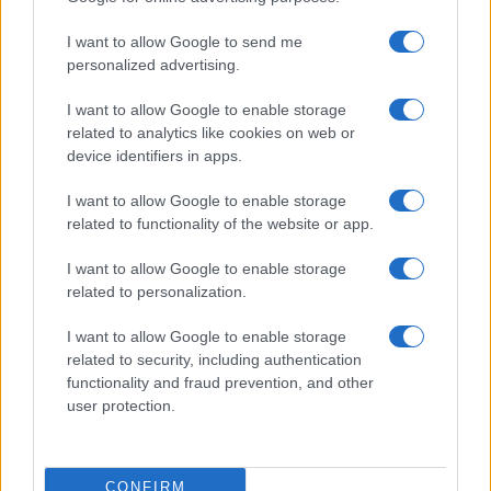
Syndication
Culture
I want to allow Google to send me
Salute
Globalist
personalized advertising.
Megachip
Globalscience
I want to allow Google to enable storage
related to analytics like cookies on web or
GiULia
Globalsport
device identifiers in apps.
Prima Pagina
I want to allow Google to enable storage
related to functionality of the website or app.
Giornale dello
Facebook
I want to allow Google to enable storage
related to personalization.
Spettacolo
Twitter
I want to allow Google to enable storage
Wondernet
related to security, including authentication
Cookie Policy
functionality and fraud prevention, and other
Giuliana Sgrena
user protection.
Preferenze Privacy
CONFIRM