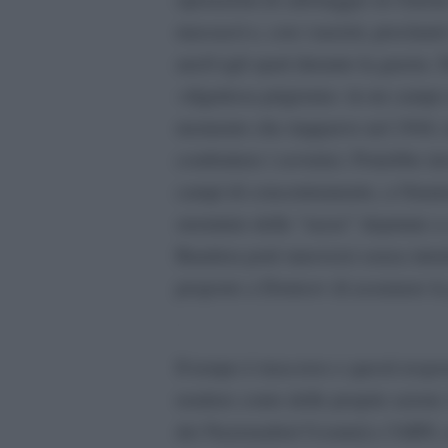
massacri e, con i nazisti, proclam
anch’egli sparì durante la guerra. D
«dignitosa prigionia» in un campo 
momento che riapparve nel 1944, i
combattere i sovietici. Potrebbe in
campi di concentramento, a Oranie
sterminio delle “razze” deputate a
Bandera poté muoversi senza intral
proporre a Dontsov di assumere la
.
Il tempo è trascorso e questi resp
rendere conto delle proprie azion
dei Nazionalisti Ucraini] e l’ABN,