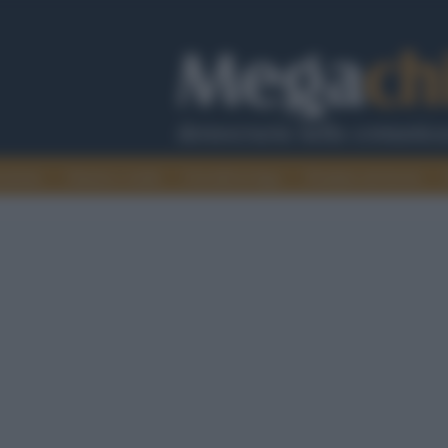
cazione
Guerra e verità
Cervelli in fuga
Fondata sul lavoro