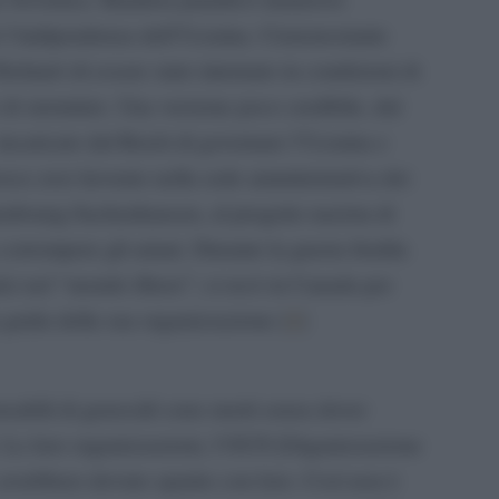
ò l’indipendenza dell’Ucraina. Ciononostante
ichiarò di essere stato internato in condizioni di
di sterminio. Una versione poco credibile, dal
ncaricato dal Reich di governare l’Ucraina e
vece aver lavorato nella sede amministrativa dei
nbourg-Sachenhausen, al progetto nazista di
 corrompere gli ariani. Durante la guerra fredda
ci nel “mondo libero”; si recò in Canada per
 guida della sua organizzazione [
5
]
onsabili di genocidi sono morti senza dover
i. Le loro organizzazioni, l’OUN [Organizzazione
 avrebbero dovuto sparire con loro. Così non è