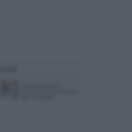
i anche
Un gruppo di hacker
minaccia di rivelare la verità
sull'11 settembre