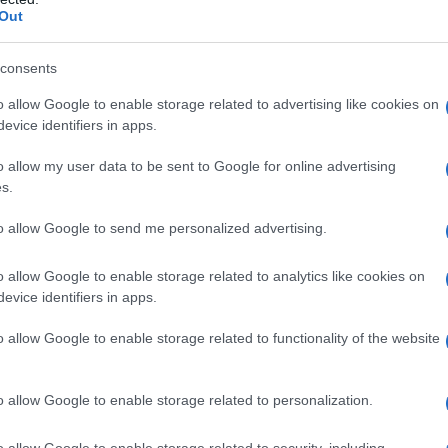
tadina un monumento ornato di simboli SS
non v
Out
 in un cimitero [bielorusso] poco lontano si
L'omi
o nazista bielorusso, Radoslav Ostrovski [
3
].
consents
chied
o allow Google to enable storage related to advertising like cookies on
 Uniti abbiano combattuto i nazisti e li abbiano
evice identifiers in apps.
 falso. Il presidente Roosevelt, liberale
o allow my user data to be sent to Google for online advertising
L'Ucr
di reclutare traditori per metterli al proprio
s.
ima della fine del conflitto, i criminali di cui si
to allow Google to send me personalized advertising.
i vertici del potere, riuscendo a piegare ai propri
È quanto accadde per la CIA.
o allow Google to enable storage related to analytics like cookies on
Se al
evice identifiers in apps.
corre
mmissione Church, che rivelò i crimini della
o allow Google to enable storage related to functionality of the website
ta, non ha dato grandi frutti. Questo mondo
inità, continuando a operare.
Il ru
o allow Google to enable storage related to personalization.
isti integralisti” ucraini di Dimytro Dontsov e dai
o allow Google to enable storage related to security, including