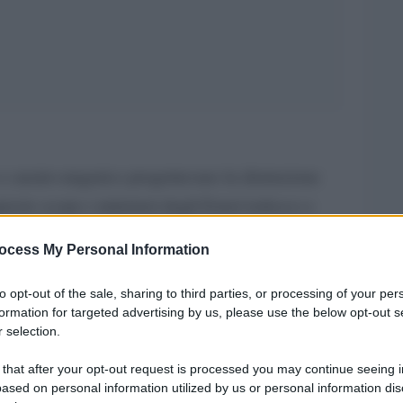
e austro-ungarico progettavano la distruzione
questo scopo i ministeri degli Esteri tedesco e
razione segreta comune: fondarono la Lega dei
ocess My Personal Information
r Fremdvölker Rußland
– LFR) [
1
].
to opt-out of the sale, sharing to third parties, or processing of your per
formation for targeted advertising by us, please use the below opt-out s
 selection.
endente alla presenza di dignitari nazisti.
agini di Stepan Bandera, Adolf Hitler e Yevhen
 that after your opt-out request is processed you may continue seeing i
ased on personal information utilized by us or personal information dis