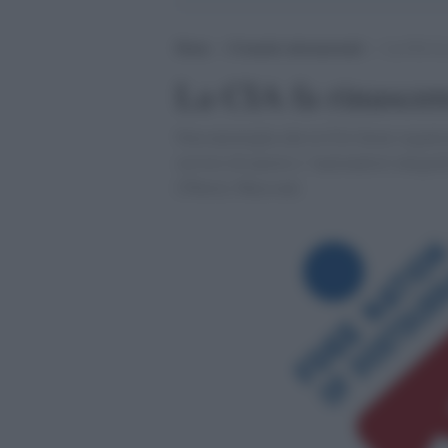
Home
>
Cronache internazionali
>
La CIA fa 
La CIA fa rinascer
Non meraviglia che la CIA formi organizz
servirsi di nazisti e “nazionalisti integr
[Thierry Meyssan]