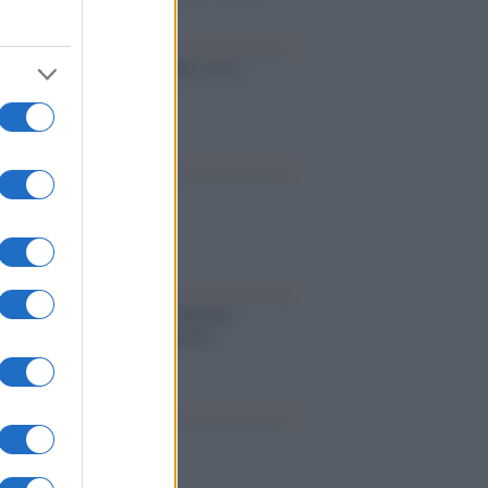
accinati dal lavoro
cidio economico dell'Italia: ce lo
e l'Europa
aina ha finito lo scudo
l'Europa rimanessero tre neuroni
rebbe a far pace con la Russia
binetto di Rabat