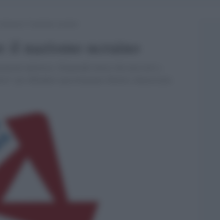
rinascere il nazismo ucraino
e il nazismo ucraino
azioni antirusse. Sorprende invece che non esiti a
alisti” per difendere ipocritamente libertà e democrazia