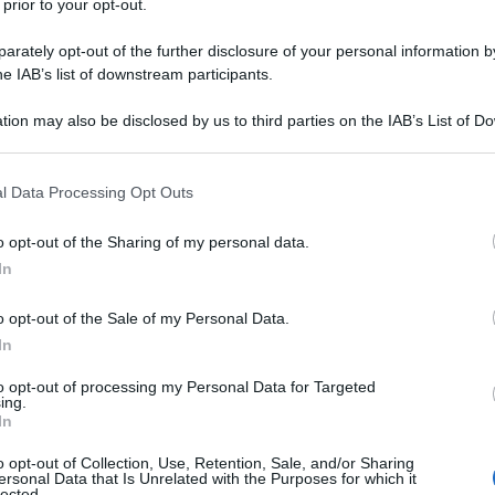
 prior to your opt-out.
occo antibolscevico delle nazioni (ABN) per
rately opt-out of the further disclosure of your personal information by
he IAB’s list of downstream participants.
a fine della seconda guerra mondiale il Regno
tion may also be disclosed by us to third parties on the IAB’s List of 
o nazisti e loro collaboratori per mantenere in
Ulti
 that may further disclose it to other third parties.
esponsabilità del Blocco nella morte di milioni di
 that this website/app uses one or more Google services and may gath
nk Wisner, ne riscrisse la storia: tutti i popoli
l Data Processing Opt Outs
including but not limited to your visit or usage behaviour. You may click 
avevano combattuto collettivamente sia i nazisti
 to Google and its third-party tags to use your data for below specifi
o opt-out of the Sharing of my personal data.
ogle consent section.
 In realtà molti partiti politici dell’Europa
In
i contro i sovietici, formando divisioni SS e
o opt-out of the Sale of my Personal Data.
dei guardiani dei campi di sterminio nazisti.
In
ell’Office of Special Investigations, unità del
to opt-out of processing my Personal Data for Targeted
Il ri
ing.
In
nse, nel 1980 testimoniò di aver trovato una
Una le
"Sani
h River, che ospitava una colonia di ex SS
o opt-out of Collection, Use, Retention, Sale, and/or Sharing
mai st
ersonal Data that Is Unrelated with the Purposes for which it
lected.