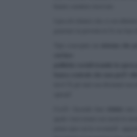
hanno carattere riservato.
I piccoli chimici che si son dilettat
generare in provetta la Ue ne han f
sistema che p
Tipo concepire un
cui fare
politiche sociali tramite la spesa
banca centrale che non puÃ² rifo
trovi? E gli stati son diventati su
spread!
violato
CosÃ¬ facendo han
una c
quale i tuoi nonni son morti in mo
primo (per cui la sovranitÃ apparti