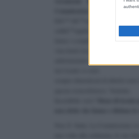
veramente liberticida
di tutt
authenti
Commissione
.
Eâ€™ lâ€™organo piÃ¹ potente, fa l
sullâ€™applicazione del diritto co
fanno i compiti per casa, puÃ² infl
vincolanti (en passant, rappresen
addormentato nel bosco, oltre a 
tuoi leader si sono
sempre dimenticati di dirtelo) no
nomenklatura
questa
. Ventotto.
Meno di trenta 
Incredibile vero?
non elette che fanno e disfano le 
Non Ã¨ finita. La Commissione si 
una volta alla settimana, le sue ri