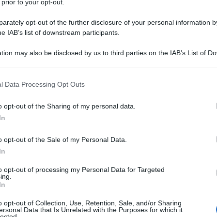
 prior to your opt-out.
cratiche?
rately opt-out of the further disclosure of your personal information by
he IAB’s list of downstream participants.
Ulti
tion may also be disclosed by us to third parties on the IAB’s List of 
ltima (buona)
 that may further disclose it to other third parties.
 dal pantano?
 that this website/app uses one or more Google services and may gath
l Data Processing Opt Outs
including but not limited to your visit or usage behaviour. You may click 
una delle
 to Google and its third-party tags to use your data for below specifi
o opt-out of the Sharing of my personal data.
 confermata. CiÃ² che stai per leggere potrebbe
ogle consent section.
In
ti consideri pronto. Anzi, leggi lo stesso.
rÃ² di nuovo e non ricorderai piÃ¹ nulla.
o opt-out of the Sale of my Personal Data.
In
ludersi da ignoranti che disperarsi da
Il ri
to opt-out of processing my Personal Data for Targeted
Ã¨ la ricetta giusta.
ing.
Una le
In
"Sani
arsi in cabina elettorale.
mai st
o opt-out of Collection, Use, Retention, Sale, and/or Sharing
ersonal Data that Is Unrelated with the Purposes for which it
non v
lected.