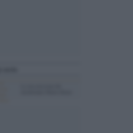
i anche
La vera missione del
mirabolante Matteo Renzi