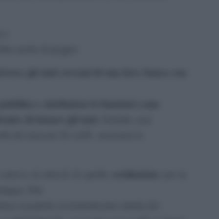
i a
atte anche di peggio.
rivava gli stati sovrani di una loro banca con
 pubblica e attribuirne le funzioni a una
rnire di denaro gli stati
. Geniale, non
ccubi dei mercati. Et voilÃ monsieur lo
costituzione
aterva di articoli di quella
per la
ntagna. Dal
ene al popolo) al trentottesimo (tutela dei