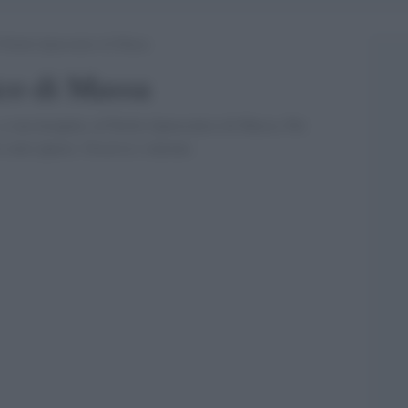
l Partito Ipnocratico di Massa
ico di Massa
a sua insaputa, al Partito Ipnocratico di Massa. Per
i sotto ipnosi. Osserva i sintomi.