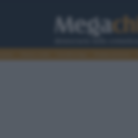
cazione
Guerra e verità
Cervelli in fuga
Fondata sul lavoro