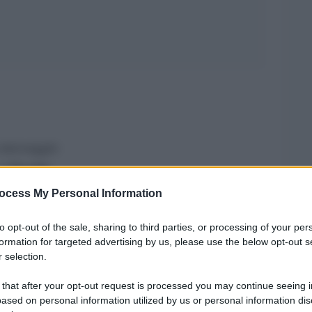
n messaggio
Partito
 al
re se hai la tessera, controlla se sei
ocess My Personal Information
sintomi
a i
.
to opt-out of the sale, sharing to third parties, or processing of your per
formation for targeted advertising by us, please use the below opt-out s
rossime
 selection.
ei partiti del nuovo arco costituzionale del
 that after your opt-out request is processed you may continue seeing i
o Destra compresi)?
ased on personal information utilized by us or personal information dis