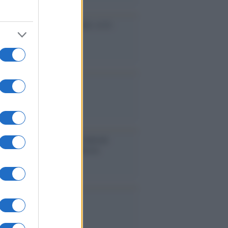
cidio economico dell'Italia: ce lo
e l'Europa
aina ha finito lo scudo
l'Europa rimanessero tre neuroni
rebbe a far pace con la Russia
binetto di Rabat