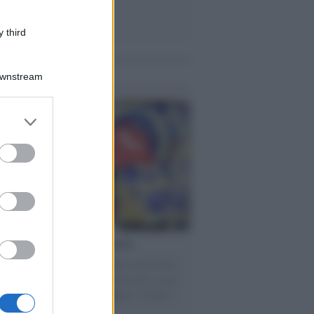
 third
me notizie
Downstream
er and store
to grant or
ed purposes
torno dei medici non vaccinati
ttera accorata del prof. Isidoro alla rivista
tà Informazione" spiega perché non ci sono
ate basi scientifiche per togliere i medici
accinati dal lavoro