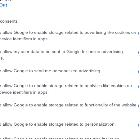
Out
trinsecamente anti democratica
. Nessuno dei
L'omi
chied
consents
ane Ã¨ elettivo. Non la Commissione europea che
o allow Google to enable storage related to advertising like cookies on
evice identifiers in apps.
a cioÃ¨ di proporre le leggi che tu
L'Ucr
che definisce orientamenti e prioritÃ
o allow my user data to be sent to Google for online advertising
s.
io dellâ€™Unione Europea che approva le leggi
bbedisci.
to allow Google to send me personalized advertising.
 da
Se al
o allow Google to enable storage related to analytics like cookies on
corre
evice identifiers in apps.
rto, ma non ha funzioni legislative e non ha
a foglia di fico, ogni cinque anni, per far
o allow Google to enable storage related to functionality of the website
ra qualcosa con la farsa delle elezioni.
Il ru
o allow Google to enable storage related to personalization.
o allow Google to enable storage related to security, including