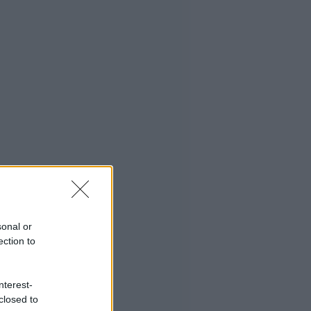
sonal or
ection to
nterest-
closed to