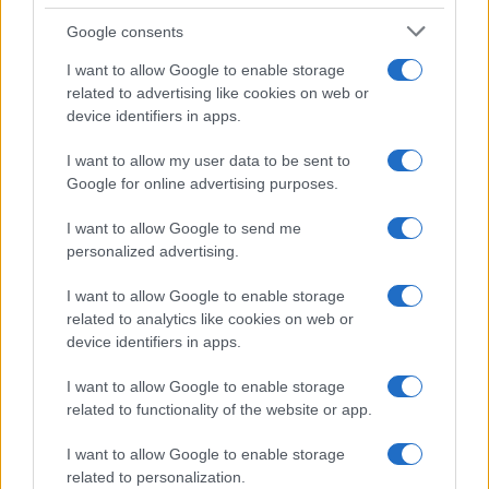
Google consents
I want to allow Google to enable storage
related to advertising like cookies on web or
device identifiers in apps.
I want to allow my user data to be sent to
Google for online advertising purposes.
Syndication
Culture
I want to allow Google to send me
Salute
Globalist
personalized advertising.
Megachip
Globalscience
I want to allow Google to enable storage
related to analytics like cookies on web or
GiULia
Globalsport
device identifiers in apps.
Prima Pagina
I want to allow Google to enable storage
related to functionality of the website or app.
Giornale dello
Facebook
I want to allow Google to enable storage
related to personalization.
Spettacolo