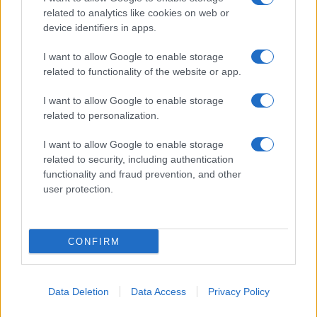
related to analytics like cookies on web or
GiULia
Globalsport
device identifiers in apps.
Prima Pagina
I want to allow Google to enable storage
related to functionality of the website or app.
Giornale dello
Facebook
I want to allow Google to enable storage
related to personalization.
Spettacolo
Twitter
I want to allow Google to enable storage
Wondernet
related to security, including authentication
Cookie Policy
functionality and fraud prevention, and other
Giuliana Sgrena
user protection.
Preferenze Privacy
CONFIRM
©2020 Megachip • All right reserved.
Data Deletion
Data Access
Privacy Policy
Syndication