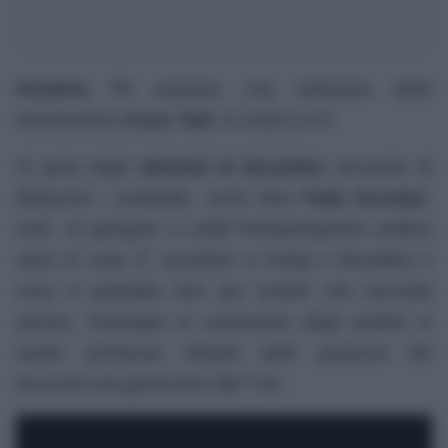
Pandora TV
propone una selezione della
trasmissione
Cross Talk
, in onda su RT.
Si parla degli
attentati di Bruxelles
cercando di
â€œunire i puntiniâ€, come dice
Pepe Escobar
,
cioÃ¨ di giungere a unâ€™interpretazione politica
seria di cosa Ã¨ accaduto a Parigi e Bruxelles e
cosa si potrebbe fare per evitare che succeda
ancora. Purtroppo le conclusioni degli analisti in
studio sembrano distanti dalle posizioni dei
burocrati che governano lâ€™UE.