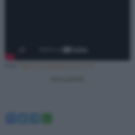
Fonte:
http://www.pandoratv.it/?p=7314
.
DONAZIONE
Facebook
Twitter
Telegram
WhatsApp