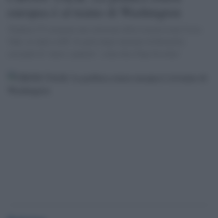
europea è al traino di Washington
'Pandora TV propone una selezione della trasmissione Cross
Talk, in onda su RT. Si parla degli attentati di Bruxelles
cercando di ''unire i puntini'', come dice Pepe Escobar '