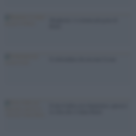
Mogherini: il crimine più grave di
Renzi
Il referendum che nessuno fa mai
Il lato b della crisi finanziaria: questa è
la volta che si fanno Renzi