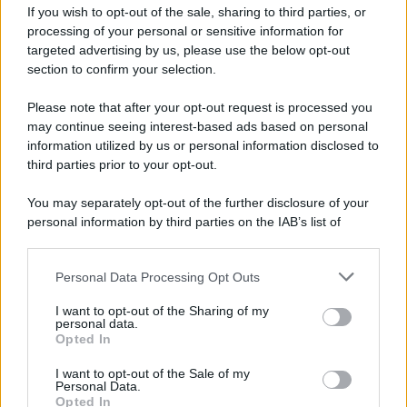
If you wish to opt-out of the sale, sharing to third parties, or
L'omicidio economico dell'Italia: ce lo chiede l'Europa
processing of your personal or sensitive information for
targeted advertising by us, please use the below opt-out
section to confirm your selection.
Please note that after your opt-out request is processed you
may continue seeing interest-based ads based on personal
L'Ucraina ha finito lo scudo
information utilized by us or personal information disclosed to
third parties prior to your opt-out.
You may separately opt-out of the further disclosure of your
personal information by third parties on the IAB’s list of
Se all'Europa rimanessero tre neuroni correrebbe a far pace
downstream participants.
con la Russia
Personal Data Processing Opt Outs
This information may also be disclosed by us to third parties
on the IAB’s List of Downstream Participants that may further
I want to opt-out of the Sharing of my
disclose it to other third parties.
personal data.
Il rubinetto di Rabat
Opted In
Please note that this website/app uses one or more Google
services and may gather and store information including but
I want to opt-out of the Sale of my
Personal Data.
not limited to your visit or usage behaviour. You may click to
Opted In
grant or deny consent to Google and its third-party tags to