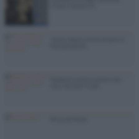
Ucraina e declino UE
Attacco chimico in Siria: ha perso il
buon giornalismo
Mogherini accelera la politica anti-
russa. Dei morti viventi
We are the World