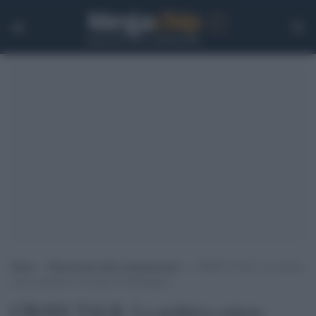
Home
>
Democrazia nella comunicazione
>
CROSS TALK: La politica
estera europea è al traino di Washington
CROSS TALK: La politica estera