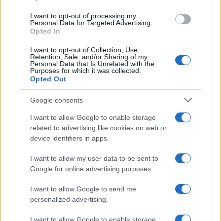
use your data for below specified purposes in below Google
I want to opt-out of processing my
Da Kiev a Roma, istruzioni per fabbricare un nemico interno
consent section.
Personal Data for Targeted Advertising.
Opted In
I want to opt-out of Collection, Use,
Retention, Sale, and/or Sharing of my
Personal Data that Is Unrelated with the
Purposes for which it was collected.
Opted Out
Google consents
I want to allow Google to enable storage
related to advertising like cookies on web or
device identifiers in apps.
I want to allow my user data to be sent to
Google for online advertising purposes.
Syndication
Culture
I want to allow Google to send me
Salute
Globalist
personalized advertising.
Megachip
Globalscience
I want to allow Google to enable storage