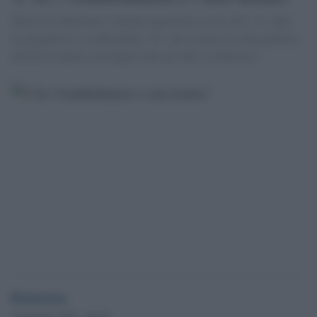
'Renzi ha impostato l''attuale legislatura su di sÃ©: Ã¨ tutto
un gigantesco e strabordante "Io" che occupa la scena politica,
attorno al quale costringere tutti gli altri a schierarsi.'
Redazione