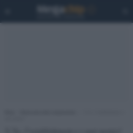
Home
>
Democrazia nella comunicazione
>
‘L”Io, l”establishment e i
suoi nemici’
'L''Io, l''establishment e i suoi nemici'