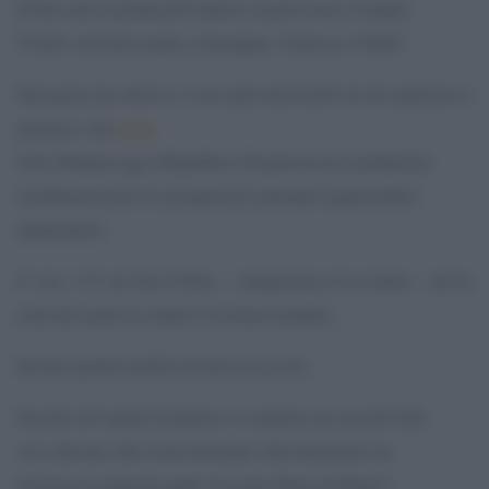
D”altro canto il giornale piÃ¹ esplicito, in questo senso, Ã¨ proprio
l”UnitÃ , che titola in prima, a tutta pagina, “Carroccio a 5 Stelle”.
Fatta questa tara, tuttavia, ci sono anche articoli piÃ¹ seri che analizzano la
questione, come
quello
di Ilvo Diamanti oggi su Repubblica. Che parte da una considerazione
sul delinearsi di una Â«convergenza tra i principali soggetti politici
antirenzianiÂ».
Ãˆ vero: c”Ã¨ una fetta di Paese – variegatissima al suo interno – che ha
come unico punto in comune l”avversione al premier.
Succede, quando la politica diventa
una persona
.
Succede cioÃ¨ quando la dialettica e il confronto non sono piÃ¹ sulle
cose, sulle idee, sulle visioni del mondo, sulle realizzazioni, ma
diventano un ininterrotto derby “Io contro il Resto del Mondo”.