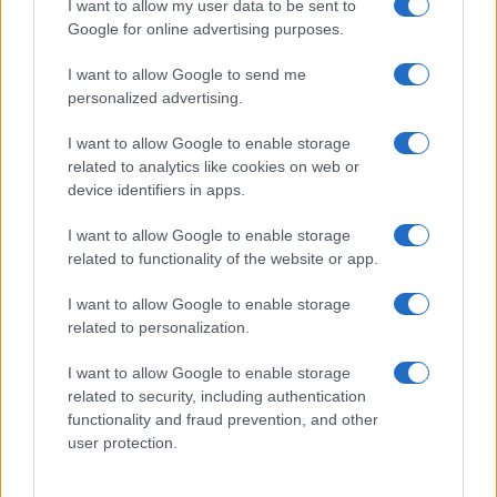
I want to allow my user data to be sent to
Google for online advertising purposes.
Syndication
Culture
I want to allow Google to send me
Salute
Globalist
personalized advertising.
Megachip
Globalscience
I want to allow Google to enable storage
related to analytics like cookies on web or
GiULia
Globalsport
device identifiers in apps.
Prima Pagina
I want to allow Google to enable storage
related to functionality of the website or app.
Giornale dello
Facebook
I want to allow Google to enable storage
related to personalization.
Spettacolo
Twitter
I want to allow Google to enable storage
Wondernet
related to security, including authentication
Cookie Policy
functionality and fraud prevention, and other
Giuliana Sgrena
user protection.
Preferenze Privacy