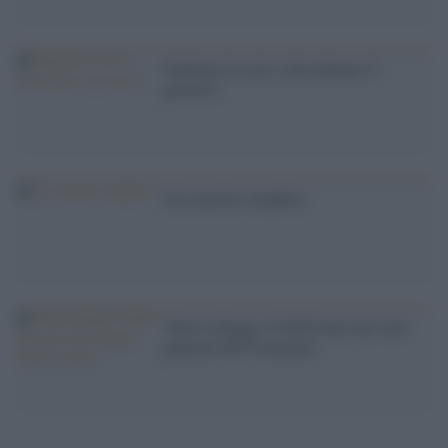
Ordinare la crisi o disordinare il
governo?
Un concetto semplice
'Oltre la Raggi. Il M5S lanci gli stati
generali dell''economia'