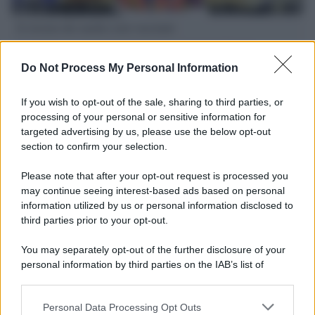
Il ritorno dei medici non vaccinati
Una lettera accorata del prof. Isidoro alla rivista "Sanità
Informazione" spiega perché non ci sono mai state basi
Do Not Process My Personal Information
scientifiche per togliere i medici non vaccinati dal lavoro
If you wish to opt-out of the sale, sharing to third parties, or
L'omicidio economico dell'Italia: ce lo chiede l'Europa
processing of your personal or sensitive information for
targeted advertising by us, please use the below opt-out
section to confirm your selection.
Please note that after your opt-out request is processed you
may continue seeing interest-based ads based on personal
L'Ucraina ha finito lo scudo
information utilized by us or personal information disclosed to
third parties prior to your opt-out.
You may separately opt-out of the further disclosure of your
personal information by third parties on the IAB’s list of
Se all'Europa rimanessero tre neuroni correrebbe a far pace
downstream participants.
con la Russia
Personal Data Processing Opt Outs
This information may also be disclosed by us to third parties