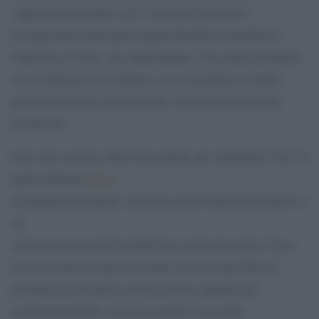
“opposizione lega-stellata”, ed Ã¨ l”aspetto piÃ¹ interessante –
sociologicamente politicamente parlando. PerchÃ© trascende Renzi e
l”Italia stessa. Ãˆ cioÃ¨ – cito sempre Diamanti – Â«la comune insofferenza
verso le istituzioni e verso i partitiÂ», verso Â«la perdita di sovranitÃ
politica ed economica a favore di entitÃ sovranazionali condizionate
dai mercatiÂ».
E qui siamo nel pieno della rivolta globale anti establishment. CioÃ¨ di
quelli che Bauman
chiama
Â«sentimenti antisistemaÂ», che nascono nella Â«democrazia malataÂ» in
cui
votare non serve quasi piÃ¹, perchÃ© tanto i poteri stanno altrove. E sono
i poteri che hanno decimato il ceto medio, creato una super Ã©lite di
privilegiati, precarizzando la vita di quasi tutti e togliendo ogni
possibile progettualitÃ a chi inizia la propria vita da adulto.