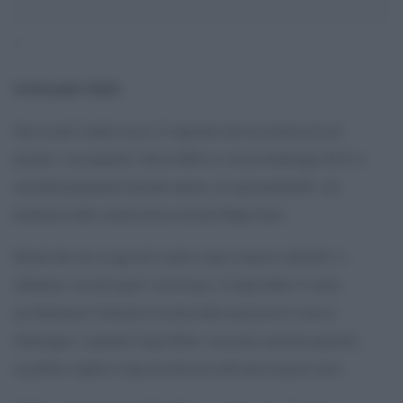
‘
di Alessandro Gilioli
Non avendo l”anello al naso, Ã¨ opportuno fare una robusta tara sul
presunto “asse populista” Salvini-M5S, in vista dei ballottaggi. Ed Ã¨ la
tara della propaganda elettorale ispirata, con ogni probabilitÃ , dal
burattinaio della comunicazione renziana Filippo Sensi.
Intendo dire che se oggi tutti i media o quasi scoprono similaritÃ (o
addirittura “accordi segreti”) tra la Lega e i Cinque Stelle, Ã¨ anche
per allontanare l”elettorato di sinistra dalla tentazione di votare al
ballottaggio i candidati Cinque Stelle: e una reale o presunta parentela
tra grillini e leghisti svolge una funzione utilissima in questo senso.