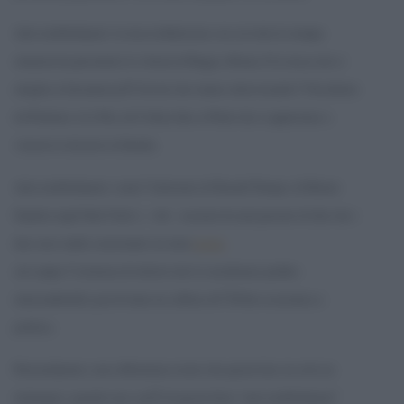
Anti-establishment: la stessa definizione con cui tutta la stampa
straniera ha presentato la vittoria di Raggi a Roma. E la stessa che si
attaglia ai fenomeni piÃ¹ diversi che stanno attraversando l”Occidente:
da Podemos a Le Pen, da Corbyn fino ai Pirati che si apprestano a
vincere le elezioni in Islanda.
Anti-establishment: come l”elettorato di Donald Trump e di Bernie
Sanders negli Stati Uniti e – toh – nessuno ha mai pensato di dire che i
due sono simili, nonostante sia stata
testata
sul campo l”esistenza di elettori che li considerano perfino
intercambiabili, pur di tirare un ceffone all”Ã©lite economica e
politica.
Personalmente, sono abbastanza sicuro che questa fase sia solo un
interregno: quando una o piÃ¹ di queste forze “anti-establishment”