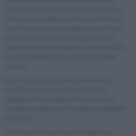
centrodestra, alla quale per molto tempo si contrapponeva solo una
coalizione di centrosinistra. Quindi il bipolarismo personale coincideva
piÃ¹ o meno con le aree politiche, ed era pertanto un po” piÃ¹ nelle cose
e un po” meno personale. Se invece il bipolarismo personale avviene in
un quadro in cui fuori da quell”Io ci sono soggetti politici diversi o
opposti tra loro, ne consegue un”asimmetria. Ãˆ un bipolarismo personale
che si limita all”individuo. Che non coincide con due aree politiche
contrapposte.
Questo Ã¨: e – ripeto – l”ha creata e brandita soprattutto lui, Renzi,
questa dialettica storta. E ancora di piÃ¹ la brandirÃ di qui al
referendum di ottobre, argomentando sul fatto che per il No ci sono
insieme Brunetta e RodotÃ , anzichÃ© sui contenuti dell”impresentabile
pasticcio Boschi.
C”Ã¨ perÃ² anche un altro aspetto, in quella che Diamanti chiama