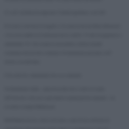
Ãˆ cosÃ¬ che Renzi ha impostato l”attuale legislatura: su di sÃ©.
E Â«sono io che faccio le leggiÂ» e Â«contro di me una Santa AlleanzaÂ»
e Â«se non cambio la Costituzione me ne vadoÂ»: Ã¨ tutto un gigantesco e
strabordante “Io” che occupa la scena politica, attorno al quale
costringere tutti gli altri a schierarsi. Un bipolarismo personale, cioÃ¨
attorno a un individuo.
L”ha creato lui: sorprendente che se ne sorprenda.
Un bipolarismo simile – opera di un altro che si vedeva al centro
dell”universo e che usava ogni minuto la prima persona singolare – era
avvenuto ai tempi di Berlusconi.
PerÃ² Berlusconi era, o diceva di essere, a capo di una coalizione di