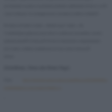
governeranno un paese, le geometrie politiche cambieranno di nuovo, cosÃ¬
come le alleanze e le contrapposizioni, insomma la nebbia si diraderÃ .
Per adesso mi limito a notare – ridendo un po” amaro – che
l”establishment prima ha creato tutte le condizioni economiche, sociali e
politiche perchÃ© le forze piÃ¹ diverse lo detestassero congiuntamente,
poi si mette a strillare scandalizzato di avere contro le forze piÃ¹
diverse.
[GotoHome_Torna alla Home Page]
Fonte:
http://gilioli.blogautore.espresso.repubblica.it/2016/06/09/lio-
lestablishment-e-i-suoi-nemici/?refresh_ce
‘