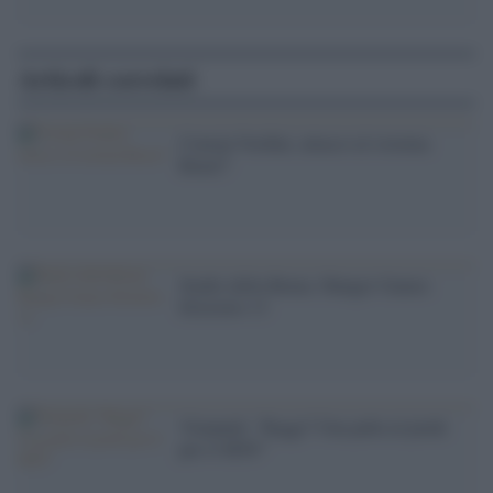
Articoli correlati
Consip-Verdini, attacco al sistema
Renzi?
Stadio della Roma: Hunger Games
Distretto 13
'Giannuli: ''Raggi? Una palla al piede
per il M5S'''