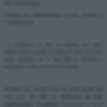
dâ€™informazione.
Secondo quei â€œrapportiâ€ annuali, eravamo al
77-esimo posto.
Il problema Ã¨ che la disputa sul posto
dellâ€™Italia in quella classifica, Ã¨ pura aria fritta.
Basta guardare chi Ã¨ che stila la classifica e
individuare i criteri con cui la si compila.
Mentana pare accetti come oro colato quello che
dice RSF. Ma
RSF Ã¨ finanziata da note
organizzazioni occidentali
(americane in primo