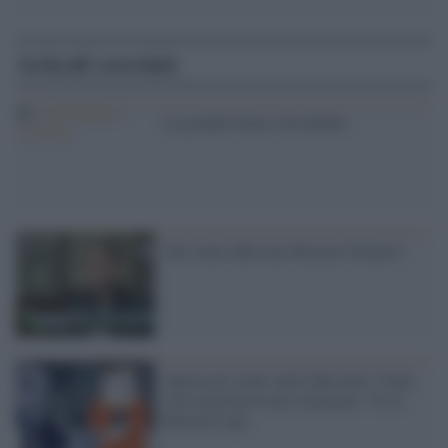
Articoli correlati
La grande frana a Occidente
Chi vuole affossare Réseau Voltaire?
Aprite gli occhi sulle fake news! Sono
solo un pretesto per censurare. Ve lo
dimostro qui