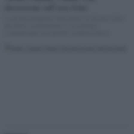
discussione sull''aria fritta'
La classifica di Reporters Sans FrontiÃ¨res dei paesi in base
alla libertÃ di informazione Ã¨ solo ideologia
occidentalizzante, Ecco perchÃ©. [Giulietto Chiesa]