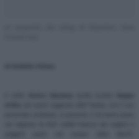
(A proposito dei
rating
di Reporters Sans
FrontiÃ¨res)
di Giulietto Chiesa
.
Il solito
Enrico Mentana
esulta (contro
Beppe
Grillo
) per avere raggiunto (lâ€™Italia), con il suo
personale contributo, si presume, il 52-esimo posto
nel rapporto di RSF sullâ€™elenco dei migliori e
peggiori paesi nel campo della libertÃ