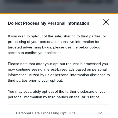
Il ritorno dei medici non vaccinati
Una lettera accorata del prof. Isidoro alla rivista "Sanità
Informazione" spiega perché non ci sono mai state basi
Do Not Process My Personal Information
scientifiche per togliere i medici non vaccinati dal lavoro
If you wish to opt-out of the sale, sharing to third parties, or
L'omicidio economico dell'Italia: ce lo chiede l'Europa
processing of your personal or sensitive information for
targeted advertising by us, please use the below opt-out
section to confirm your selection.
Please note that after your opt-out request is processed you
may continue seeing interest-based ads based on personal
L'Ucraina ha finito lo scudo
information utilized by us or personal information disclosed to
third parties prior to your opt-out.
You may separately opt-out of the further disclosure of your
personal information by third parties on the IAB’s list of
Se all'Europa rimanessero tre neuroni correrebbe a far pace
downstream participants.
con la Russia
Personal Data Processing Opt Outs
This information may also be disclosed by us to third parties