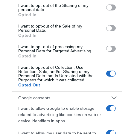
on the IAB’s List of Downstream Participants that may further
I want to opt-out of the Sharing of my
disclose it to other third parties.
personal data.
Il rubinetto di Rabat
Opted In
Please note that this website/app uses one or more Google
services and may gather and store information including but
I want to opt-out of the Sale of my
Personal Data.
not limited to your visit or usage behaviour. You may click to
Opted In
grant or deny consent to Google and its third-party tags to
use your data for below specified purposes in below Google
I want to opt-out of processing my
Da Kiev a Roma, istruzioni per fabbricare un nemico interno
consent section.
Personal Data for Targeted Advertising.
Opted In
I want to opt-out of Collection, Use,
Retention, Sale, and/or Sharing of my
Personal Data that Is Unrelated with the
Purposes for which it was collected.
Opted Out
Google consents
I want to allow Google to enable storage
related to advertising like cookies on web or
device identifiers in apps.
I want to allow my user data to be sent to