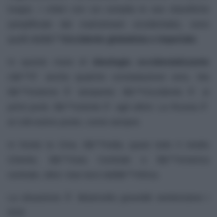
luogo). I criteri con cui compila le sue classifiche
(amplificate dal
mainstream
occidentale), sono
quelli dellâ€™
Occidente globalista e imperiale
.
In questo mare di
ideologia occidentalizzante
câ€™Ã¨ anche qualche constatazione vera. Ma
lâ€™insieme Ã¨ lampante: lâ€™Occidente Ã¨ ai
primi posti, lâ€™oriente Ã¨ agli ultimi. La Russia Ã¨
al 148-esimo posto, come sempre.
In fondo la Cina, lâ€™India, quasi tutto il medio
Oriente, lâ€™Asia Centrale e lâ€™America
centrale, oltre i due terzi dellâ€™Africa.
La situazione Ã¨ â€œmolto graveâ€ sentenziano i
RSF.