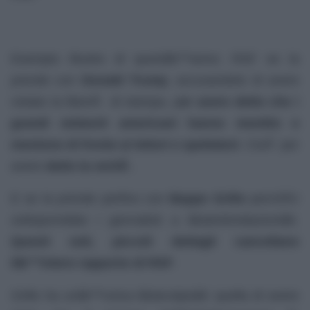
Esempio illustre di questâ€™anno: RSF se la
prende con
Donald Trump
, accusandolo di avere
violato la libertÃ di stampa, p
er avere detto che i
grandi
network
americani hanno mentito e
mentono di fronte ai lettori e spettatori
. CioÃ¨ per
avere
detto la veritÃ
.
E se la prende perfino con
Beppe Grillo
perchÃ©
sottoporrebbe i giornalisti a â€œintimidazioniâ€.
Questi soli, piccoli dettagli cancellano
lâ€™intero rapporto di RSF
.
Grillo ha unâ€™unica â€œcolpaâ€: quella di avere