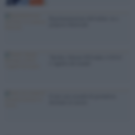
Regolamentazione dell'online: no a
proposte liberticide
'Turchia: liberate DÃ¼ndar e GÃ¼l!
L''appello del mondo'
Il mio caso assurdo di giornalista
destinato al carcere