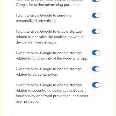
Google for online advertising purposes.
Syndication
Culture
I want to allow Google to send me
Salute
Globalist
personalized advertising.
Megachip
Globalscience
I want to allow Google to enable storage
related to analytics like cookies on web or
GiULia
Globalsport
device identifiers in apps.
Prima Pagina
I want to allow Google to enable storage
related to functionality of the website or app.
Giornale dello
Facebook
I want to allow Google to enable storage
related to personalization.
Spettacolo
Twitter
I want to allow Google to enable storage
Wondernet
related to security, including authentication
Cookie Policy
functionality and fraud prevention, and other
Giuliana Sgrena
user protection.
Preferenze Privacy