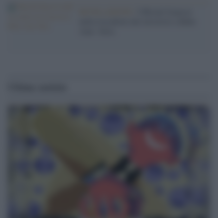
RIVELAZIONI /
Ufficiali francesi
nella roccaforte dei terroristi a Baba
Amr- Siria
Ultime notizie