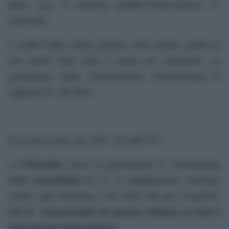
detto che “il sistema dellâ€™informazione Ã¨
marcioâ€.
E unâ€™altra colpa (questa volta reale): quella di
non avere fatto nulla o quasi per cambiarlo. La
presidenza della Commissione Parlamentare di
vigilanza Ã¨ del M5S.
E ai primi posti, per RSF, chi câ€™Ã¨?
La
Finlandia
. Dove la popolazione Ã¨ bombardata
dalla
russofobia
ed Ã¨ in maggioranza convinta,
contro ogni evidenza, che Putin stia per invaderla.
Chi Ã¨ responsabile di questa infamia se non il
mainstream informativo?