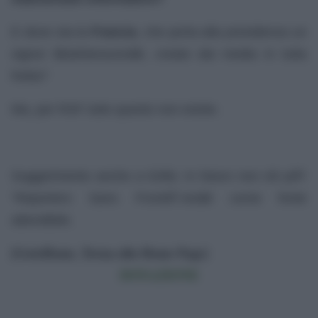
E dove sta la
Francia
, che porta alla presidenza un
signor â€œNessunoâ€, creato dai media in tutta
fretta?
Ma, per RSF tutto questo non esiste.
Suggerimento anche a Grillo: in futuro non citi piÃ¹
“Reporters Sans FrontiÃ¨resâ€ come fonte
attendibile.
[GotoHome_Torna alla Home Page]
DONAZIONE