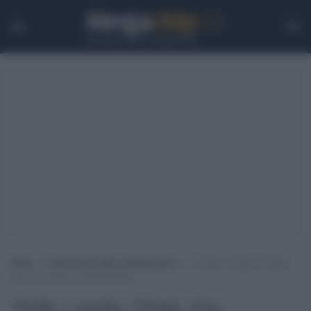
Home
>
Democrazia nella comunicazione
>
‘Grillo, i media, l”Italia.
Una discussione sull”aria fritta’
'Grillo, i media, l''Italia. Una