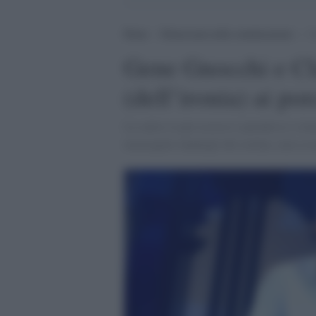
Home
>
Democrazia nella comunicazione
>
G
Gene Gnocchi e Cla
(dell’ironia) ai por
La satira va per eccessi e paradossi e rima
incarognito dandogli del cretino, non sa 