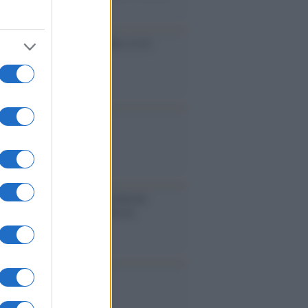
accinati dal lavoro
cidio economico dell'Italia: ce lo
e l'Europa
aina ha finito lo scudo
l'Europa rimanessero tre neuroni
rebbe a far pace con la Russia
binetto di Rabat