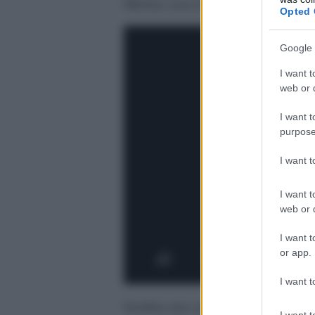
Meloni, non la Petacci. E qui apro
Opted 
Google 
I want t
web or d
I want t
purpose
I want 
I want t
web or d
I want t
or app.
I want t
Sembra una storia comica o invent
I want t