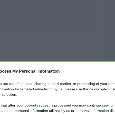
no scrittore. Un uomo di tv. Ed è soprattutto un
ocess My Personal Information
sso il resto non è casuale. Vederlo trattato come
 della battuta su Claretta Petacci e il finto maiale
to opt-out of the sale, sharing to third parties, or processing of your per
formation for targeted advertising by us, please use the below opt-out s
me poche cose al mondo.
 selection.
a parte di un’orda di barbari che non conosce,
 that after your opt-out request is processed you may continue seeing i
ased on personal information utilized by us or personal information dis
e pretende di dare lezioni a uno che ha fatto cose