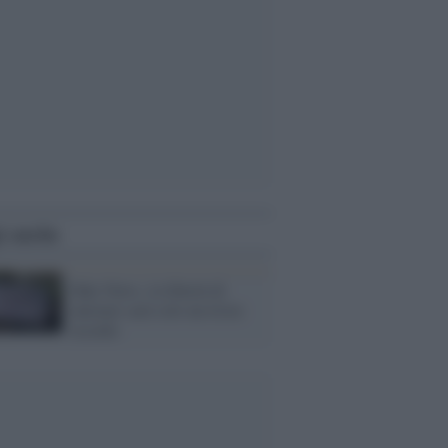
i anche
Fake News, la libertà di
internet sarà solo un triste
ricordo