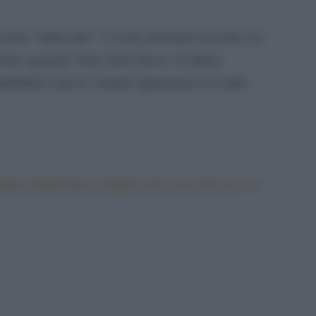
stro “imbecille”. I vostri editoriali saccenti. Le
Siete sguaiati. Siete fuori fuoco. E infine,
ndrebbero messi i maiali, figuriamoci la satira.
rolling-affairs/news-affairs/gene-gnocchi-non-ve-