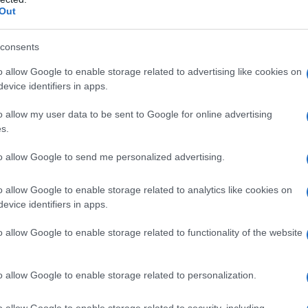
 parentesi.
non v
Out
L'omi
consents
chied
o allow Google to enable storage related to advertising like cookies on
evice identifiers in apps.
o allow my user data to be sent to Google for online advertising
L'Ucr
s.
to allow Google to send me personalized advertising.
o allow Google to enable storage related to analytics like cookies on
Se al
evice identifiers in apps.
corre
o allow Google to enable storage related to functionality of the website
Il ru
o allow Google to enable storage related to personalization.
ata per l’occasione, ma io ho avuto un cane che
o allow Google to enable storage related to security, including