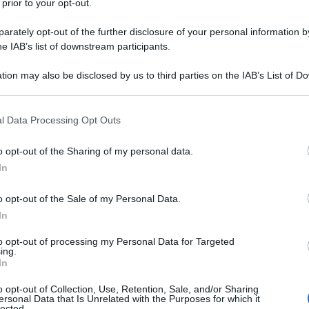
 prior to your opt-out.
o sempre a percorrere sentieri poco battuti, a
rately opt-out of the further disclosure of your personal information by
, stravolgere con originalità e cultura, è una di
he IAB’s list of downstream participants.
l male di vivere.
tion may also be disclosed by us to third parties on the IAB’s List of 
Ulti
sti e gente che i mezzi per comprendere la satira
 that may further disclose it to other third parties.
a di più. La battuta (e dover spiegare la
 that this website/app uses one or more Google services and may gath
l Data Processing Opt Outs
including but not limited to your visit or usage behaviour. You may click 
perazione deprimente quanto spiegare una
 to Google and its third-party tags to use your data for below specifi
o opt-out of the Sharing of my personal data.
iù un altro o perché la pena di morte fa schifo e
ogle consent section.
In
ere chiare e definitive), non era “Claretta
o opt-out of the Sale of my Personal Data.
era “il maiale era di Giorgia Meloni, le è
In
’altro e l’ha chiamato Claretta Petacci”. Ora.
to opt-out of processing my Personal Data for Targeted
lesse dire, molto banalmente, che il nome del
Il ri
ing.
In
e domestico potrebbe essere il nome di un
Una le
"Sani
litiche di destra. La battuta beffeggiava la
o opt-out of Collection, Use, Retention, Sale, and/or Sharing
mai st
ersonal Data that Is Unrelated with the Purposes for which it
lected.