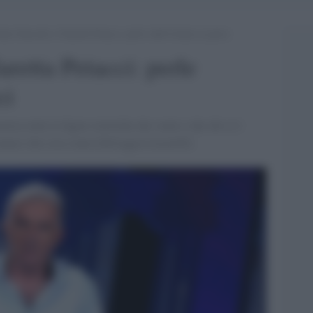
ene Gnocchi e Claretta Petacci: perle (dell’ironia) ai porci
retta Petacci: perle
ci
stica tutte le figure retoriche che vuole e che chi si è
manco che cosa siano.[Selvaggia Lucarelli]