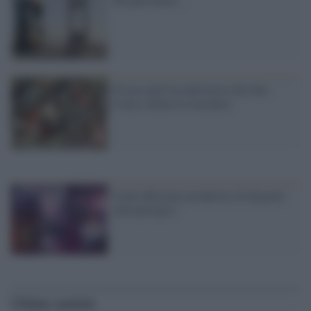
Essere putt*na dall'inizio alla fine.
Come cadono le maschere
Il più efficiente produttore di degrado
antropologico
Ultime notizie