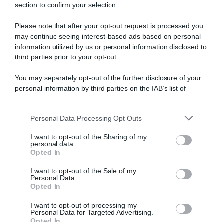
section to confirm your selection.
Please note that after your opt-out request is processed you
may continue seeing interest-based ads based on personal
L'Ucraina ha finito lo scudo
information utilized by us or personal information disclosed to
third parties prior to your opt-out.
You may separately opt-out of the further disclosure of your
personal information by third parties on the IAB’s list of
Se all'Europa rimanessero tre neuroni correrebbe a far pace
downstream participants.
con la Russia
Personal Data Processing Opt Outs
This information may also be disclosed by us to third parties
on the IAB’s List of Downstream Participants that may further
I want to opt-out of the Sharing of my
disclose it to other third parties.
personal data.
Il rubinetto di Rabat
Opted In
Please note that this website/app uses one or more Google
services and may gather and store information including but
I want to opt-out of the Sale of my
Personal Data.
not limited to your visit or usage behaviour. You may click to
Opted In
grant or deny consent to Google and its third-party tags to
use your data for below specified purposes in below Google
I want to opt-out of processing my
Da Kiev a Roma, istruzioni per fabbricare un nemico interno
consent section.
Personal Data for Targeted Advertising.
Opted In