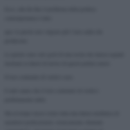
Ecco, alla fin fine il problema della politica
contemporanea è tutto
qua: le parole non valgono più l’aria calda che
producono.
Le parole sono solo gesti di una recita che lancia segnali
destinati ai datori di lavoro di questi politici-attori.
Il loro contenuto di verità è zero.
E tutti sanno che il loro contenuto di verità è
perfettamente nullo.
Ma al tempo stesso esiste tutta una danza mediatica di
mentitori professionisti, ironicamente chiamati