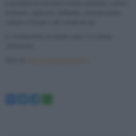
la possibilità di esercitarlo in forme autoritarie, coattive,
ricattatorie, oppressive, truffaldine, sistematicamente
contrarie ai bisogni e alle volontà dei più.
E, coerentemente con quanto sopra, lo si chiama
“democrazia”.
Tratto da:
https://t.me/andreazhok/512
.
Facebook
Twitter
Telegram
WhatsApp