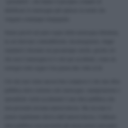
“giornalisti”, che hanno il precipuo compito di
lubrificare le menzogne più spinose in modo che
vengano comunque trangugiate.
Siamo perciò nel puro regno della menzogna illimitata,
in cui ritrovare contraddizioni, inconseguenze, doppi
standard è divenuto un passatempo sterile, perché ciò
che non è menzogna lo è solo per accidente, come un
orologio rotto segna l’ora giusta due volte al dì.
Ciò che non viene ancora ben compreso è che una sfera
pubblica dove esistono solo menzogne, manipolazioni o
sporadiche verità accidentali è una sfera pubblica che
non possiede nessuna autorevolezza. Ma siccome il
potere legittimato deriva dall’autorevolezza, l’odierna
sfera pubblica non possiede più alcun potere percepito