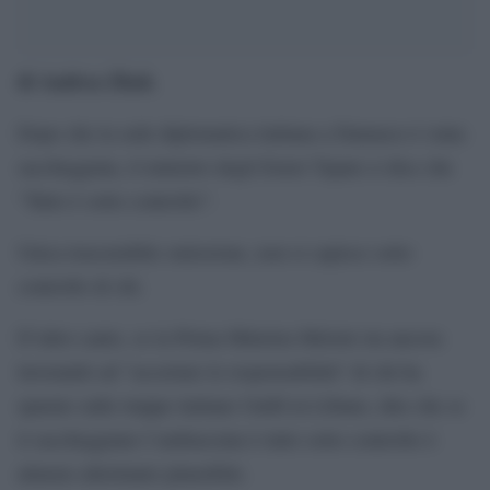
di Andrea Zhok
.
Dopo che la sede diplomatica italiana a Damasco è stata
saccheggiata, il ministro degli Esteri Tajani ci dice che
“Tutto è sotto controllo”.
Unica trascurabile omissione, non si capisce sotto
controllo di chi.
D’altro canto, se la Prima Ministra Meloni sta ancora
lavorando ad “accertare le responsabilità” di chi ha
sparato sulle truppe italiane Unifil in Libano, dire che se
ti saccheggiano l’ambasciata è tutto sotto controllo è
almeno altrettanto plausibile.