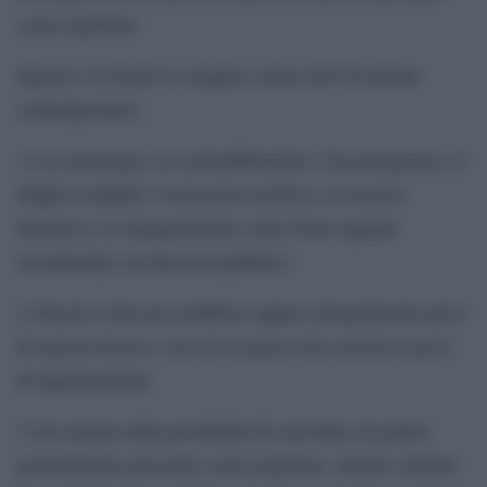
come legittimo.
Questa è in fondo la semplice storia dell’Occidente
contemporaneo:
1) La menzogna, la contraddittorietà, l’inconseguenza, il
doppio standard, l’omissione selettiva, la retorica
distorsiva, la manipolazione senza freni regnano
incontrastate sul discorso pubblico.
2) Perciò il discorso pubblico appare integralmente privo
di autorevolezza e con ciò il potere che esercita è privo
di legittimazione.
3) In assenza della possibilità di esercitare un potere
generalmente percepito come legittimo, rimane soltanto