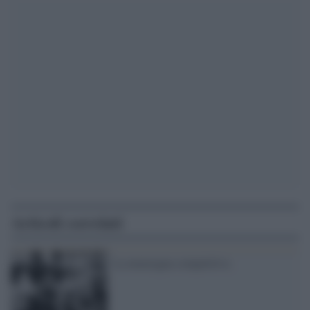
Articoli correlati
La menzogna competitiva