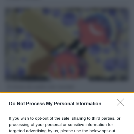
Il ritorno dei medici non vaccinati
Una lettera accorata del prof. Isidoro alla rivista "Sanità
Informazione" spiega perché non ci sono mai state basi
Do Not Process My Personal Information
scientifiche per togliere i medici non vaccinati dal lavoro
If you wish to opt-out of the sale, sharing to third parties, or
L'omicidio economico dell'Italia: ce lo chiede l'Europa
processing of your personal or sensitive information for
targeted advertising by us, please use the below opt-out