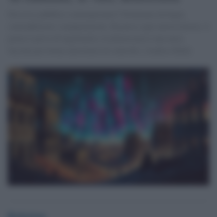
Discorso pubblico contemporaneo? Dominano da bugie,
contraddizioni e manipolazioni. Ha perso ogni autorevolezza: il
potere è privo di legittimità e la democrazia è una mera
facciata per forme autoritarie di controllo. [Andrea Zhok]
Redazione