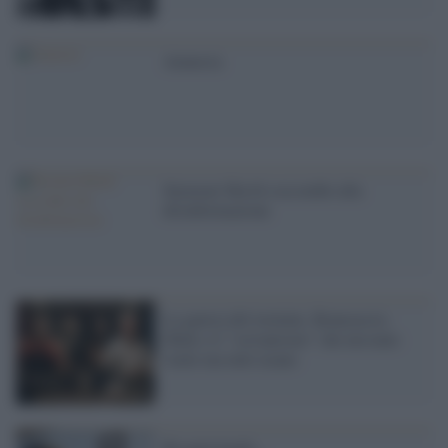
Amnesia
Seymour Hersh soccombe alla
disinformazione
La guerra del termine. Brancaccio,
Zhok e il "sovranismo" che nessuno
vuole ma tutti usano
Ricapitolando...