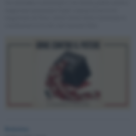
Nei referendum costituzionali il voto diventa giudizio politico:
maggioranze parlamentari fragili scoprono di non essere
maggioranze nel Paese, mentre elettori delusi trasformano la
consultazione in resa dei conti nazionale finale.
Redazione