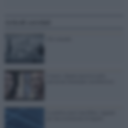
Articoli correlati
Chi comanda
8 marzo. Quanta ipocrisia nella
narrazione dominante (neoliberista)
La politica non è una bibita. Appunti
per una restituzione di dignità