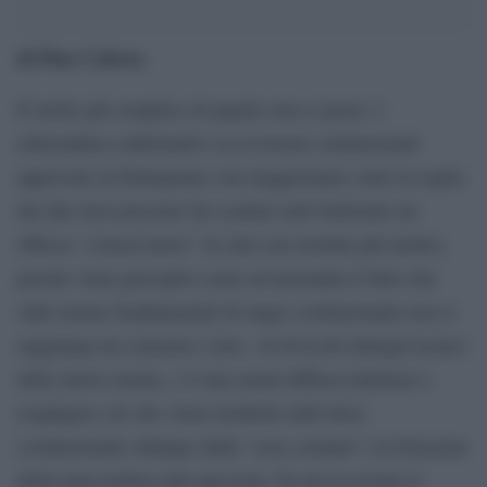
di Pino Cabras
.
È molto più semplice di quanto non si pensi. I
referendum confermativi su revisioni costituzionali
approvate in Parlamento con maggioranze sotto la soglia
dei due terzi possono far scattare nell’elettorato un
riflesso “conservatore” (lo dico nei termini più neutri),
perché viene percepito come un’anomalia il fatto che
sulle norme fondamentali di rango costituzionale non si
raggiunga un consenso vasto. Al di là dei dettagli tecnici
delle nuove norme, c’è una ormai diffusa tendenza a
respingere ciò che viene trasferito dall’alveo
costituzionale (dunque dalla “casa comune”) al tritacarne
della lotta politica più spicciola. Fu un’eccezione il