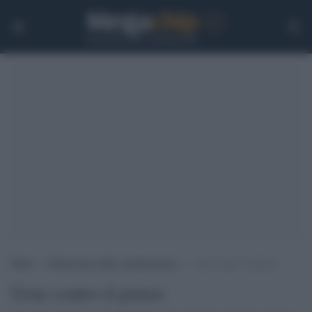
Home
>
Democrazia nella comunicazione
>
Urne contro il potere
Urne contro il potere