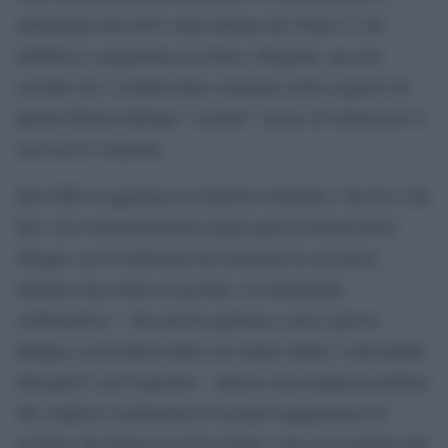
referendum del 2001 sulla riforma del Titolo V che
ridefinì le competenze tra Stato e Regioni, ma non
escludo che i risultati tutto sommato molto negativi di
quella riforma abbiano “scottato” masse di elettori per le
successive votazioni.
Dal 2006 si aggiunge un ulteriore elemento, che ha a che
fare con il deterioramento degli spazi di democrazia,
dunque con la riduzione dei momenti in cui possa
incidere una critica al governo. Il referendum
confermativo – che non ha quorum e non si presta
dunque ai trucchetti tattici che fanno fallire i referendum
abrogativi con il quorum – innesca una tempesta perfetta
che colpisce esattamente le incaute maggioranze di
governo che fanno un errore fatale: non si accorgono che