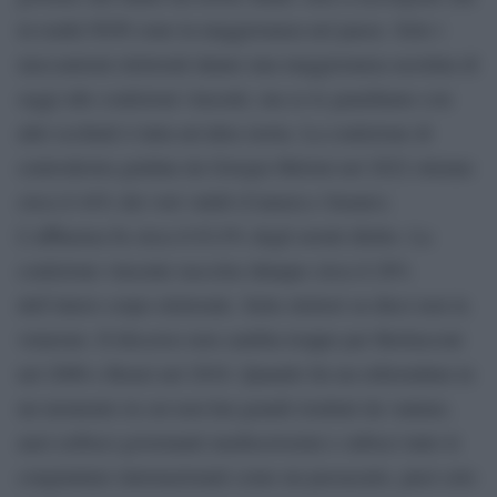
in realtà NON sono la maggioranza nel paese. Solo i
meccanismi elettorali danno una maggioranza assoluta di
seggi alle coalizioni vincenti, ma se le guardiamo con
altri occhiali è tutta un’altra storia. La coalizione di
centrodestra guidata da Giorgia Meloni nel 2022 ottenne
circa il 44% dei voti validi (Camera e Senato).
L’affluenza fu circa il 63,9% degli aventi diritto. La
coalizione vincente raccolse dunque circa il 28%
dell’intero corpo elettorale. Sette elettori su dieci non la
votarono. Il discorso non cambia troppo per Berlusconi
nel 2006 e Renzi nel 2016. Quando fai un referendum in
un momento in cui non hai grandi risultati da vantare,
anzi esibisci governanti mediocrissimi e subisci tutte le
congiunture internazionali come un passacarte, puoi solo