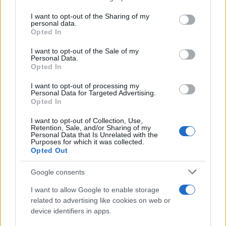
on the IAB’s List of Downstream Participants that may further
I want to opt-out of the Sharing of my
disclose it to other third parties.
personal data.
Il rubinetto di Rabat
Opted In
Please note that this website/app uses one or more Google
services and may gather and store information including but
I want to opt-out of the Sale of my
Personal Data.
not limited to your visit or usage behaviour. You may click to
Opted In
grant or deny consent to Google and its third-party tags to
use your data for below specified purposes in below Google
I want to opt-out of processing my
Da Kiev a Roma, istruzioni per fabbricare un nemico interno
consent section.
Personal Data for Targeted Advertising.
Opted In
I want to opt-out of Collection, Use,
Retention, Sale, and/or Sharing of my
Personal Data that Is Unrelated with the
Purposes for which it was collected.
Opted Out
Google consents
I want to allow Google to enable storage
related to advertising like cookies on web or
device identifiers in apps.