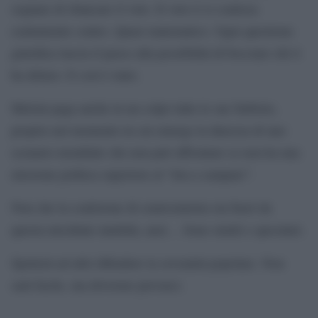
sognare di sbancare il voto. Il voto ti si coalizza
esattamente contro. Quasi matematico. Ogni questione
giuridica lascia il passo alla possibilità di bocciare chi ti
ha deluso. E così è stato.
Meloni paga anche in un colpo tutte le sue furbizie,
proprio nel momento in cui emerge la durezza di uno
scenario mondiale che non può affrontare se non ha una
missione politica superiore al “tira a campare”.
Non che la coalizione di centrosinistra sia fuori da
questa micidiale inutilità, anzi… Sono simili e speculari.
Spetterà ad altri difendere la sovranitá popolare. Non
sarà facile, ma dovremo provarci.