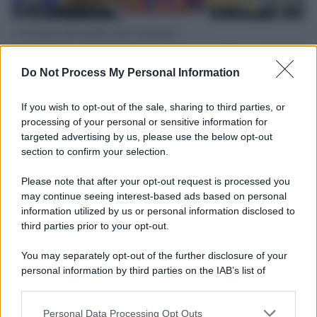
Il ritorno dei medici non vaccinati
Una lettera accorata del prof. Isidoro alla rivista "Sanità
Informazione" spiega perché non ci sono mai state basi
Do Not Process My Personal Information
scientifiche per togliere i medici non vaccinati dal lavoro
If you wish to opt-out of the sale, sharing to third parties, or
L'omicidio economico dell'Italia: ce lo chiede l'Europa
processing of your personal or sensitive information for
targeted advertising by us, please use the below opt-out
section to confirm your selection.
Please note that after your opt-out request is processed you
may continue seeing interest-based ads based on personal
L'Ucraina ha finito lo scudo
information utilized by us or personal information disclosed to
third parties prior to your opt-out.
You may separately opt-out of the further disclosure of your
personal information by third parties on the IAB’s list of
Se all'Europa rimanessero tre neuroni correrebbe a far pace
downstream participants.
con la Russia
Personal Data Processing Opt Outs
This information may also be disclosed by us to third parties