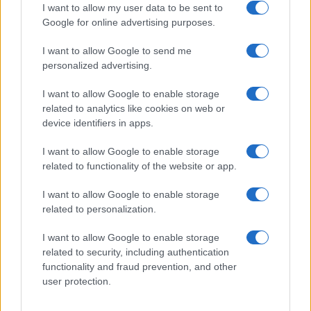
I want to allow my user data to be sent to
Google for online advertising purposes.
Syndication
Culture
I want to allow Google to send me
Salute
Globalist
personalized advertising.
Megachip
Globalscience
I want to allow Google to enable storage
related to analytics like cookies on web or
GiULia
Globalsport
device identifiers in apps.
Prima Pagina
I want to allow Google to enable storage
related to functionality of the website or app.
Giornale dello
Facebook
I want to allow Google to enable storage
related to personalization.
Spettacolo
Twitter
I want to allow Google to enable storage
Wondernet
related to security, including authentication
Cookie Policy
functionality and fraud prevention, and other
Giuliana Sgrena
user protection.
Preferenze Privacy