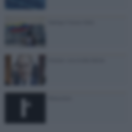
Santiago-Caracas-Italia
Governo: cosa rischia Salvini
Monocolore