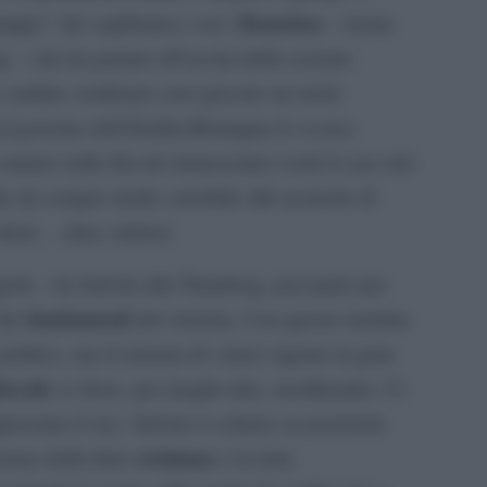
Benetton
gruppo” dei capibranco con i
– ironia
ng – che ha portato all’uscita della sezione
 sardine sembrano aver giocato un ruolo
al governo dell’Emilia-Romagna lo scorso
entrare nelle fila dei democratici (vedi il caso del
to da sempre molto sensibile alle tecniche di
client… ehm, elettori.
etti – da Salvini alla Thunberg, passando per
fondamenti
 dei
del sistema. Con questo termine
politico, ma il sistema di valori vigente in gran
iberale
(o forse, per meglio dire, neoliberale). Ci
resenta il suo. Salvini si schiera su posizioni
cristiana
azione della fede
e la lotta