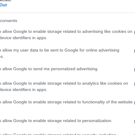
Out
iamo gli “influencer” e i movimenti d’opinione.
L'omi
to in particolare a due fenomeni mediaticamente
chied
consents
 crociata ambientalista e, in Italia,
o allow Google to enable storage related to advertising like cookies on
.
evice identifiers in apps.
L'Ucr
edese è molto interessante. La Thunberg è
o allow my user data to be sent to Google for online advertising
s.
a – e chissà di quanto è indietro con le
destino
de, che riguarda il
di chi oggi è troppo
to allow Google to send me personalized advertising.
w. Qualsiasi adolescente con un po’ di sangue
Se al
o allow Google to enable storage related to analytics like cookies on
a questa presa di coscienza individuale, e cerca
corre
evice identifiers in apps.
e eroina dell’ambiente. A tutte le latitudini,
o allow Google to enable storage related to functionality of the website
L’Asperger, la sindrome di cui soffre Greta, è un
Il ru
 sistema negli ultimi anni sembra nutrire una
o allow Google to enable storage related to personalization.
le, si pensi al pompaggio del
o allow Google to enable storage related to security, including