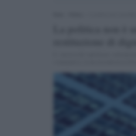
Home
>
Politica
>
La politica non è una bibit
La politica non è 
restituzione di dig
Il successo del capitalismo contemporaneo
e impegnativa, in una faccenda da risolver