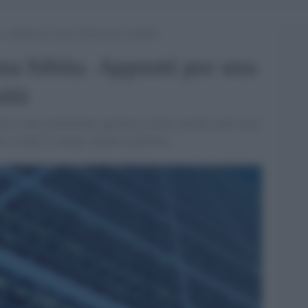
a. Appunti per una restituzione di dignità
una bibita. Appunti per una
nità
 è aver trasformato qualsiasi istanza, anche la più seria
e a colpi di slogan. Anche la politica...