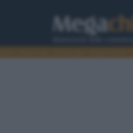
cazione
Guerra e verità
Cervelli in fuga
Fondata sul lavoro