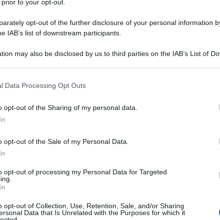
 prior to your opt-out.
ay,
che hanno permesso di individuare un
rately opt-out of the further disclosure of your personal information by
taliana, composto perlopiù da delusi e “incazzati”
he IAB’s list of downstream participants.
ting politico, negli anni successivi, ha fatto il
Ulti
tion may also be disclosed by us to third parties on the IAB’s List of 
e l’identità originaria del movimento stesso,
 that may further disclose it to other third parties.
n’immagine “ripulita”, più presentabile agli
 that this website/app uses one or more Google services and may gath
l Data Processing Opt Outs
a permesso ai pentastellati di entrare nelle
including but not limited to your visit or usage behaviour. You may click 
 to Google and its third-party tags to use your data for below specifi
o opt-out of the Sharing of my personal data.
ogle consent section.
In
 un unico calderone, con una rapidità e una
o opt-out of the Sale of my Personal Data.
ioni più indietro con gli anni faticano ad
In
funziona uno schema molto semplice: l’importante
Il ri
to opt-out of processing my Personal Data for Targeted
sia, e un profluvio di like o di reactions
ing.
Una le
In
etato finire nell’oblio, non essere al centro del
"Sani
mai st
o opt-out of Collection, Use, Retention, Sale, and/or Sharing
ersonal Data that Is Unrelated with the Purposes for which it
non v
lected.