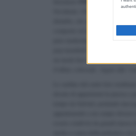
#MeToo
fenomeno
– e con un pro
authenti
Occidente. Chi scrive non vuole as
disturbo, che può essere anche inva
comporta sul piano degli interessi
puro marketing. Cosa rende Greta 
pop mondiale? Questo è il punto. E
sistema,
un modo ben visto dal
fu
d’affari, colossale, legato alla “
Le sardine dal canto loro sembran
dosato di apparizioni in piazza e pr
tempo da Salvini), portando messa
appartenendo a un campo diverso 
essere condivisi da grandi masse di
anche a causa della polemica con