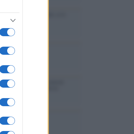
cidio economico dell'Italia: ce lo
e l'Europa
aina ha finito lo scudo
l'Europa rimanessero tre neuroni
rebbe a far pace con la Russia
binetto di Rabat