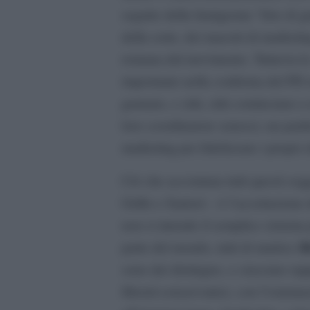
seguito della famigerata “foto di 
della sorte, dei maestri di marketi
romana dal movimento. Tuttavia le
importante nella conferma del PD 
gennaio, e zitti, zitti cominciano a 
loro coordinatore senese), un parti
marketing per fidelizzare i propri 
Ciò che accomuna tutti questi sogg
Grillo e Santori – è l’accettazione
non si intende il semplice sistema 
l
parte del mondo, tutti di matrice
sono dei distinguo, e ciascuno rapp
liberal-conservatrici, con l’ostent