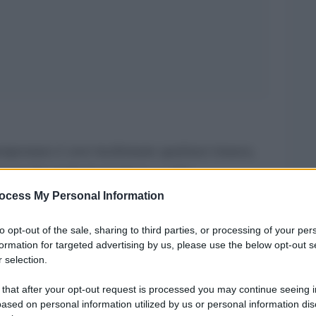
mporaneo è aver trasformato qualsiasi istanza,
n una faccenda da risolvere a colpi
arketing.
La politica non è esente da questo
ocess My Personal Information
E’ marketing quello che fa Salvini per apparire
to opt-out of the sale, sharing to third parties, or processing of your per
ruspa, i balli al Papeete, così come è marketing la
formation for targeted advertising by us, please use the below opt-out s
 selection.
iano e delle Boldrini di turno verso le
fetta di popolazione individuata dal marketing
 that after your opt-out request is processed you may continue seeing i
ased on personal information utilized by us or personal information dis
 è così: l’operazione di marketing è iniziata sul