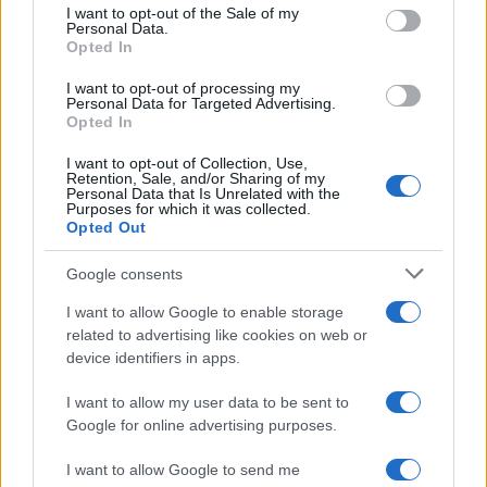
services and may gather and store information including but
I want to opt-out of the Sale of my
Personal Data.
not limited to your visit or usage behaviour. You may click to
Opted In
grant or deny consent to Google and its third-party tags to
use your data for below specified purposes in below Google
I want to opt-out of processing my
Da Kiev a Roma, istruzioni per fabbricare un nemico interno
consent section.
Personal Data for Targeted Advertising.
Opted In
I want to opt-out of Collection, Use,
Retention, Sale, and/or Sharing of my
Personal Data that Is Unrelated with the
Purposes for which it was collected.
Opted Out
Google consents
I want to allow Google to enable storage
related to advertising like cookies on web or
device identifiers in apps.
I want to allow my user data to be sent to
Google for online advertising purposes.
Syndication
Culture
I want to allow Google to send me
Salute
Globalist