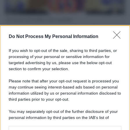
Il ritorno dei medici non vaccinati
Una lettera accorata del prof. Isidoro alla rivista "Sanità
Informazione" spiega perché non ci sono mai state basi
Do Not Process My Personal Information
scientifiche per togliere i medici non vaccinati dal lavoro
If you wish to opt-out of the sale, sharing to third parties, or
L'omicidio economico dell'Italia: ce lo chiede l'Europa
processing of your personal or sensitive information for
targeted advertising by us, please use the below opt-out
section to confirm your selection.
Please note that after your opt-out request is processed you
may continue seeing interest-based ads based on personal
L'Ucraina ha finito lo scudo
information utilized by us or personal information disclosed to
third parties prior to your opt-out.
You may separately opt-out of the further disclosure of your
personal information by third parties on the IAB’s list of
Se all'Europa rimanessero tre neuroni correrebbe a far pace
downstream participants.
con la Russia