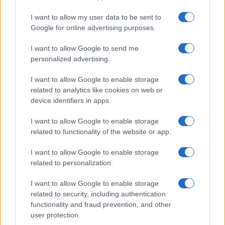
I want to allow my user data to be sent to
Google for online advertising purposes.
Syndication
Culture
I want to allow Google to send me
Salute
Globalist
personalized advertising.
Megachip
Globalscience
I want to allow Google to enable storage
related to analytics like cookies on web or
GiULia
Globalsport
device identifiers in apps.
Prima Pagina
I want to allow Google to enable storage
related to functionality of the website or app.
Giornale dello
Facebook
I want to allow Google to enable storage
related to personalization.
Spettacolo
Twitter
I want to allow Google to enable storage
Wondernet
related to security, including authentication
Cookie Policy
functionality and fraud prevention, and other
Giuliana Sgrena
user protection.
Preferenze Privacy