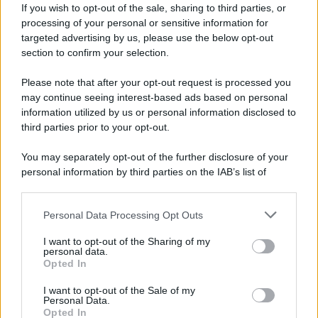
If you wish to opt-out of the sale, sharing to third parties, or
processing of your personal or sensitive information for
targeted advertising by us, please use the below opt-out
section to confirm your selection.
Please note that after your opt-out request is processed you
may continue seeing interest-based ads based on personal
Sul declino della civiltà occidentale
information utilized by us or personal information disclosed to
third parties prior to your opt-out.
You may separately opt-out of the further disclosure of your
personal information by third parties on the IAB’s list of
downstream participants.
Ultime notizie
Personal Data Processing Opt Outs
This information may also be disclosed by us to third parties
on the IAB’s List of Downstream Participants that may further
I want to opt-out of the Sharing of my
disclose it to other third parties.
personal data.
Opted In
Please note that this website/app uses one or more Google
services and may gather and store information including but
I want to opt-out of the Sale of my
Personal Data.
not limited to your visit or usage behaviour. You may click to
Opted In
grant or deny consent to Google and its third-party tags to