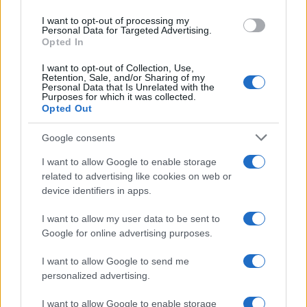
use your data for below specified purposes in below Google
I want to opt-out of processing my
consent section.
Personal Data for Targeted Advertising.
Opted In
I want to opt-out of Collection, Use,
Retention, Sale, and/or Sharing of my
Personal Data that Is Unrelated with the
Purposes for which it was collected.
Il ritorno dei medici non vaccinati
Opted Out
Una lettera accorata del prof. Isidoro alla rivista "Sanità
Google consents
Informazione" spiega perché non ci sono mai state basi
scientifiche per togliere i medici non vaccinati dal lavoro
I want to allow Google to enable storage
related to advertising like cookies on web or
L'omicidio economico dell'Italia: ce lo chiede l'Europa
device identifiers in apps.
I want to allow my user data to be sent to
Google for online advertising purposes.
I want to allow Google to send me
L'Ucraina ha finito lo scudo
personalized advertising.
I want to allow Google to enable storage