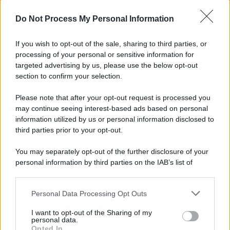
Una lettera accorata del prof. Isidoro alla rivista "Sanità
Informazione" spiega perché non ci sono mai state basi
Do Not Process My Personal Information
scientifiche per togliere i medici non vaccinati dal lavoro
If you wish to opt-out of the sale, sharing to third parties, or
L'omicidio economico dell'Italia: ce lo chiede l'Europa
processing of your personal or sensitive information for
targeted advertising by us, please use the below opt-out
section to confirm your selection.
Please note that after your opt-out request is processed you
may continue seeing interest-based ads based on personal
L'Ucraina ha finito lo scudo
information utilized by us or personal information disclosed to
third parties prior to your opt-out.
You may separately opt-out of the further disclosure of your
personal information by third parties on the IAB’s list of
Se all'Europa rimanessero tre neuroni correrebbe a far pace
downstream participants.
con la Russia
Personal Data Processing Opt Outs
This information may also be disclosed by us to third parties
on the IAB’s List of Downstream Participants that may further
I want to opt-out of the Sharing of my
disclose it to other third parties.
personal data.
Il rubinetto di Rabat
Opted In