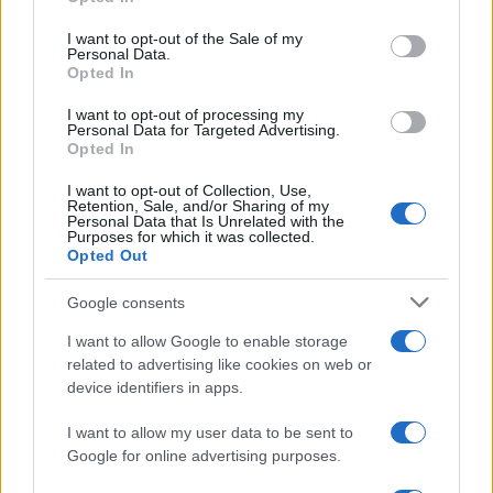
Please note that this website/app uses one or more Google
services and may gather and store information including but
I want to opt-out of the Sale of my
Personal Data.
not limited to your visit or usage behaviour. You may click to
Opted In
grant or deny consent to Google and its third-party tags to
use your data for below specified purposes in below Google
I want to opt-out of processing my
Da Kiev a Roma, istruzioni per fabbricare un nemico interno
consent section.
Personal Data for Targeted Advertising.
Opted In
I want to opt-out of Collection, Use,
Retention, Sale, and/or Sharing of my
Personal Data that Is Unrelated with the
Purposes for which it was collected.
Opted Out
Google consents
I want to allow Google to enable storage
related to advertising like cookies on web or
device identifiers in apps.
I want to allow my user data to be sent to
Google for online advertising purposes.
Syndication
Culture