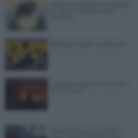
Pericolo russo nel Baltico? Una bufala
per coprire il fallimento politico
occidentale
'Rivoluzioni colorate': una riflessione
A Odessa fu strage neo-nazista, anche
per il Viminale
Polonia e Ucraina a un passo dalla
rottura. Eredi di Solidarnosc contro