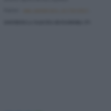
Fonte:
www.pandoratv.it/?p=1517
.
SOSTIENI LA NASCITA DI PANDORA TV
: