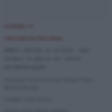
PANDORA TV
Videoconferenza Mosca-Roma
â€œGli omicidi in Ucraina. Come
fermare la guerra nel centro
dellâ€™Europaâ€
Partecipano: Lucio Caracciolo, Giulietto Chiesa,
Maurizio Torrealta.
Coordina: Sergey Startsev.
direttore Agenzia Rossiya Segodnya