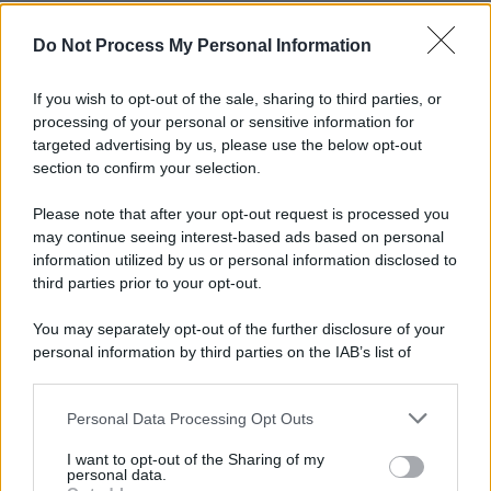
Una lettera accorata del prof. Isidoro alla rivista "Sanità
Informazione" spiega perché non ci sono mai state basi
Do Not Process My Personal Information
scientifiche per togliere i medici non vaccinati dal lavoro
If you wish to opt-out of the sale, sharing to third parties, or
L'omicidio economico dell'Italia: ce lo chiede l'Europa
processing of your personal or sensitive information for
targeted advertising by us, please use the below opt-out
section to confirm your selection.
Please note that after your opt-out request is processed you
may continue seeing interest-based ads based on personal
L'Ucraina ha finito lo scudo
information utilized by us or personal information disclosed to
third parties prior to your opt-out.
You may separately opt-out of the further disclosure of your
personal information by third parties on the IAB’s list of
Se all'Europa rimanessero tre neuroni correrebbe a far pace
downstream participants.
con la Russia
Personal Data Processing Opt Outs
This information may also be disclosed by us to third parties
on the IAB’s List of Downstream Participants that may further
I want to opt-out of the Sharing of my
disclose it to other third parties.
personal data.