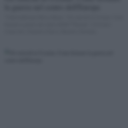
la guerra nel centro dell'Europa
'Videoconferenza Mosca-Roma. ''Gli omicidi in Ucraina. Come
fermare la guerra nel centro dellâ€™Europa''. Con Lucio
Caracciolo, Giulietto Chiesa, Maurizio Torrealta.
'