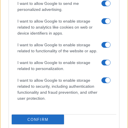
I want to allow Google to send me
Salute
Globalist
personalized advertising.
Megachip
Globalscience
I want to allow Google to enable storage
related to analytics like cookies on web or
GiULia
Globalsport
device identifiers in apps.
Prima Pagina
I want to allow Google to enable storage
related to functionality of the website or app.
Giornale dello
Facebook
I want to allow Google to enable storage
related to personalization.
Spettacolo
Twitter
I want to allow Google to enable storage
Wondernet
related to security, including authentication
Cookie Policy
functionality and fraud prevention, and other
Giuliana Sgrena
user protection.
Preferenze Privacy
CONFIRM