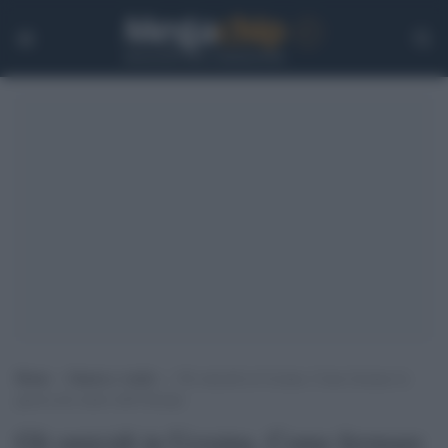
Home
>
Guerra e verità
>
Gli omicidi in Ucraina. Come fermare la
guerra nel centro dell’Europa
Gli omicidi in Ucraina. Come fermare