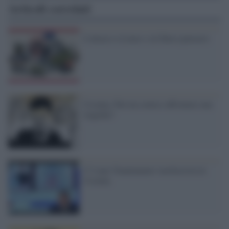
Articoli correlati
L'attacco a Limes e al libero pensiero
Ucraina. Può un comico affrontare una
tragedia?
C’è una 'Guantanamo' neofascista in
Ucraina