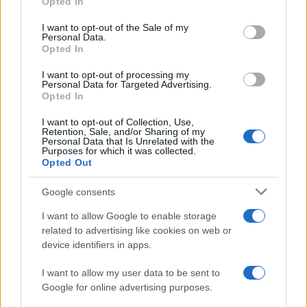
Il rubinetto di Rabat
Opted In
Please note that this website/app uses one or more Google
services and may gather and store information including but
I want to opt-out of the Sale of my
Personal Data.
not limited to your visit or usage behaviour. You may click to
Opted In
grant or deny consent to Google and its third-party tags to
use your data for below specified purposes in below Google
I want to opt-out of processing my
Da Kiev a Roma, istruzioni per fabbricare un nemico interno
consent section.
Personal Data for Targeted Advertising.
Opted In
I want to opt-out of Collection, Use,
Retention, Sale, and/or Sharing of my
Personal Data that Is Unrelated with the
Purposes for which it was collected.
Opted Out
Google consents
I want to allow Google to enable storage
related to advertising like cookies on web or
device identifiers in apps.
I want to allow my user data to be sent to
Google for online advertising purposes.
Syndication
Culture