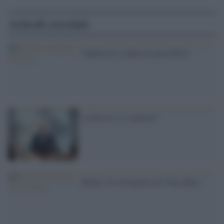
Articoli correlati
Jihadismo e industria petrolifera
La Russia si sveglierà?
IRAQ. Un salvagente per Tony Blair