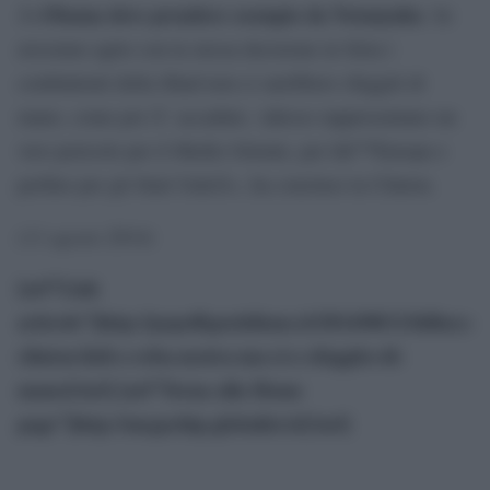
Obama deve prendere esempio da Netanyahu
Â«
. Se
avessimo agito con la stessa decisione in Siria i
combattenti della Jihad non ci sarebbero sfuggiti di
mano, come poi Ã¨ accaduto. Adesso rappresentano un
vero pericolo per il Medio Oriente, per lâ€™Europa e
perfino per gli Stati UnitiÂ», ha concluso la Clinton.
(11 agosto 2014)
[url”Link
articolo”]http://popoffquotidiano.it/2014/08/11/hillary-
clinton-lisil-e-roba-nostra-ma-ci-e-sfuggito-di-
mano/[/url]
[url”Torna alla Home
page”]http://megachip.globalist.it/[/url]