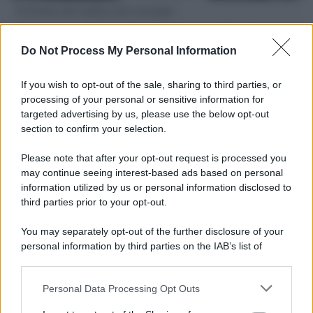
Il ritorno dei medici non vaccinati
Una lettera accorata del prof. Isidoro alla rivista "Sanità
Informazione" spiega perché non ci sono mai state basi
Do Not Process My Personal Information
scientifiche per togliere i medici non vaccinati dal lavoro
If you wish to opt-out of the sale, sharing to third parties, or
L'omicidio economico dell'Italia: ce lo chiede l'Europa
processing of your personal or sensitive information for
targeted advertising by us, please use the below opt-out
section to confirm your selection.
Please note that after your opt-out request is processed you
may continue seeing interest-based ads based on personal
L'Ucraina ha finito lo scudo
information utilized by us or personal information disclosed to
third parties prior to your opt-out.
You may separately opt-out of the further disclosure of your
personal information by third parties on the IAB’s list of
Se all'Europa rimanessero tre neuroni correrebbe a far pace
downstream participants.
con la Russia
Personal Data Processing Opt Outs
This information may also be disclosed by us to third parties
on the IAB’s List of Downstream Participants that may further