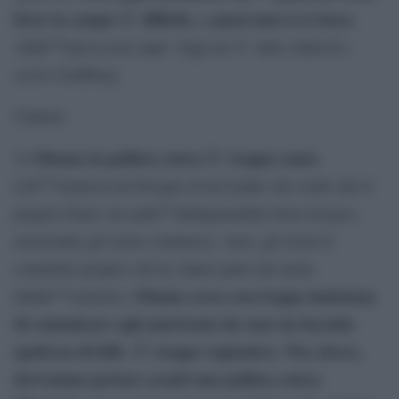
forze in campo Ã¨ difficile, e quasi mai ci si riesce
.
Allâ€™epoca non capii. Oggi mi Ã¨ tutto chiaroÂ»,
scrive Goldberg.
Clinton:
Obama in politica estera Ã¨ troppo cauto
Â«
.
Lâ€™America ha bisogno di un leader che crede che il
proprio Paese sia unâ€™indispensabile forza di pace,
nonostante gli errori commessi. Anzi, gli errori li
commette proprio chi fa, fanno parte del ruolo
Obama cerca con troppa insistenza
dellâ€™America.
di comunicare agli americani che non sta facendo
qualcosa di folle. Ãˆ troppo ragioniere. Noi, invece,
dovremmo portare avanti una politica estera