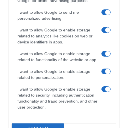
Google for online advertising purposes.
Syndication
Culture
I want to allow Google to send me
Salute
Globalist
personalized advertising.
Megachip
Globalscience
I want to allow Google to enable storage
related to analytics like cookies on web or
GiULia
Globalsport
device identifiers in apps.
Prima Pagina
I want to allow Google to enable storage
related to functionality of the website or app.
Giornale dello
Facebook
I want to allow Google to enable storage
related to personalization.
Spettacolo
Twitter
I want to allow Google to enable storage
Wondernet
related to security, including authentication
Cookie Policy
functionality and fraud prevention, and other
Giuliana Sgrena
user protection.
Preferenze Privacy