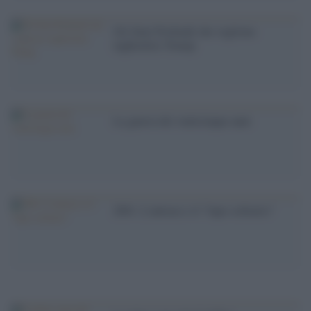
Gli Stati Profondi che vogliono
inghiottire Trump
La guerra dei venticinque anni
2001. L'antrace e il "lupo solitario"