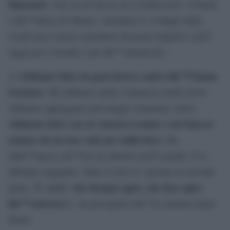
bilanciata
. Una via di mezzo tra la bellicositÃ di Bush
e lâ€™attesa di Obama. Attendere lo sviluppo degli
eventi non ti porta a prendere decisioni migliori e piÃ¹
sagge per il mondo e per lâ€™AmericaÂ».
Abbiamo fatto un gran lavoro contro lâ€™Unione
Â«
Sovietica
. Ma abbiamo anche commesso molti errori.
Abbiamo appoggiato personaggi veramente cattivi.
Abbiamo fatto cose in America Latina e nel Sud-est
asiatico di cui non vado per nulla fiera
. Ma
allâ€™epoca câ€™era un obiettivo piÃ¹ grande. E lo
abbiamo raggiunto. Tutto il resto Ã¨ passato in secondo
Ãˆ cosÃ¬ che bisogna agire, che deve agire
piano.
lâ€™America
Â», ha proseguito lâ€™ex ministra degli
Esteri.