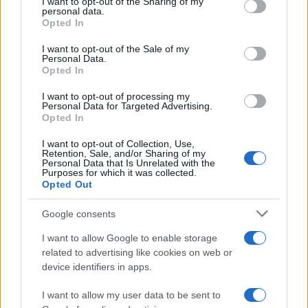
I want to opt-out of the Sharing of my
disclose it to other third parties.
personal data.
Il rubinetto di Rabat
Opted In
Please note that this website/app uses one or more Google
services and may gather and store information including but
I want to opt-out of the Sale of my
Personal Data.
not limited to your visit or usage behaviour. You may click to
Opted In
grant or deny consent to Google and its third-party tags to
use your data for below specified purposes in below Google
I want to opt-out of processing my
Da Kiev a Roma, istruzioni per fabbricare un nemico interno
consent section.
Personal Data for Targeted Advertising.
Opted In
I want to opt-out of Collection, Use,
Retention, Sale, and/or Sharing of my
Personal Data that Is Unrelated with the
Purposes for which it was collected.
Opted Out
Google consents
I want to allow Google to enable storage
related to advertising like cookies on web or
device identifiers in apps.
I want to allow my user data to be sent to