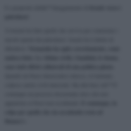
Israele verso i
E a proposito dellâ€™atteggiamento di
palestinesi
:
Â«Israele ha fatto quello che serviva per contrastare i
missili sparati dai palestinesi. Israele ha il diritto di
Netanyahu ha agito correttamente, come
difendersi.
andava fatto. Le vittime civili, i bambini, le donne,
sono tutti effetti collaterali di una politica giusta
.
Quando un Paese democratico attacca, ovviamente,
colpisce anche civili innocenti. Ma alla base câ€™Ã¨
comunque un processo decisionale etico che non
E comunque, la
appartiene ai Paesi non occidentali.
colpa per quello che sta accadendo resta ad
Hamas
Â».