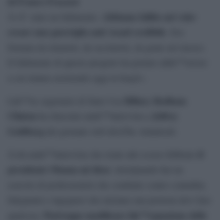
di Franco Fracassi
Abbiamo fallito nel voler
Â«Ãˆ stato un fallimento.
creare una guerriglia anti Assad credibile
. Era
formata da islamisti, da secolaristi, da gente nel mezzo.
Il fallimento di questo progetto ha portato allâ€™orrore
a cui stiamo assistendo oggi in IraqÂ».
Hillary Rodham
Lâ€™ex segretario di Stato Usa
Clinton
Jeffrey
ha rilasciato unâ€™intervista a
Goldberg
del giornale web â€œThe Atlanticâ€.
il
Â«In unâ€™intervista che risale allo scorso febbraio
presidente Obama mi disse
: â€œQuando hai un
esercito di professionisti che combatte contro contadini,
falegnami e ingegneri che iniziano una protesta devi fare
Purtroppo modificare lâ€™equazione delle
qualcosa.