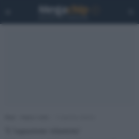
Home
>
Guerra e verità
>
‘L”equazione islamista’
'L''equazione islamista'