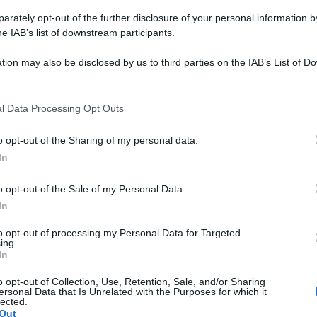
bbas e lodato il valore â€œdellâ€™esercito piÃ¹
rately opt-out of the further disclosure of your personal information by
he IAB’s list of downstream participants.
gazione di Abbas â€“ che nei giorni scorsi
tion may also be disclosed by us to third parties on the IAB’s List of 
 that may further disclose it to other third parties.
15 paesi del Consiglio di Sicurezza per sondare il
Ulti
 that this website/app uses one or more Google services and may gath
dente dellâ€™ANP â€“ avrebbe perÃ² incassato
l Data Processing Opt Outs
including but not limited to your visit or usage behaviour. You may click 
 Giordania
, rispettivamente membri permanenti
 to Google and its third-party tags to use your data for below specifi
o opt-out of the Sharing of my personal data.
Gli altri stati
ogle consent section.
lio.
â€“ a eccezione di Usa, Uk e
In
proprio rifiuto â€“ avrebbero invece bisogno di
o opt-out of the Sale of my Personal Data.
Nel caso remoto in
are la propria posizione.
In
si schieri a favore di una risoluzione sulla
to opt-out of processing my Personal Data for Targeted
n apporrebbe il suo veto
.
ing.
Il ri
In
generale dellâ€™Onu ha assistito al
Una le
o opt-out of Collection, Use, Retention, Sale, and/or Sharing
"Sani
ersonal Data that Is Unrelated with the Purposes for which it
 di Israele mai pronunciato dal presidente
lected.
mai st
Out