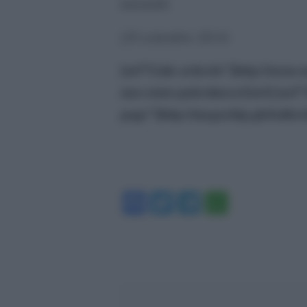
terroreâ€.
(29 settembre 2014)
[url”Link articolo”]http://nena-n
uno-stato-palestinese/[/url]
[url
page”]http://megachip.globalist.it
Facebook
Twitter
Telegram
WhatsA