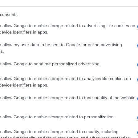
ccusato Tel Aviv di aver condotto un genocidio a
non v
la colonizzazione israeliana delle terre
consents
L'omi
siglio di Sicurezza approvi una risoluzione con
chied
o allow Google to enable storage related to advertising like cookies on
a fine dellâ€™occupazione israeliana e
evice identifiers in apps.
Al discorso, lâ€™amministrazione
nese.
o allow my user data to be sent to Google for online advertising
nota di dura condanna
, con il portavoce del
s.
L'Ucr
ki che ha denunciato le parole di Abbas sul
to allow Google to send me personalized advertising.
 contro la popolazione di Gaza durante la sua
ne Protettivoâ€
o allow Google to enable storage related to analytics like cookies on
, definendole
evice identifiers in apps.
Se al
corre
o allow Google to enable storage related to functionality of the website
€“ ha dichiarato uno dei funzionari palestinesi –
re una maggioranza di nove. Anche se, alla fine,
o allow Google to enable storage related to personalization.
Il ru
saremo in una posizione migliore per prendere
o allow Google to enable storage related to security, including
ento allâ€™Assemblea generale e alle
cation functionality and fraud prevention, and other user protection.