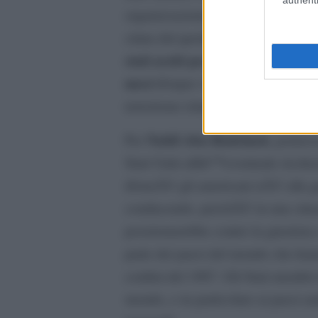
organizzazioni internazionaliâ€. 
Wash
citata dal quotidiano Haaretz,
stati arabi perchÃ© spingano i p
mesi
â€œper vari motivi, come la m
terrorismo islamico o la sua influe
Nabil Abu Rudeineh
Per
, portavo
Stati Uniti allâ€™eventuale risolu
â€œnÃ© gli americani nÃ© alla guer
conducendo, perchÃ© in una situ
posizionerebbe contro la giustizia e
parte dei paesi del mondo che han
confini del 1967. Gli Stati membri
mondo, e in particolare ai paesi a