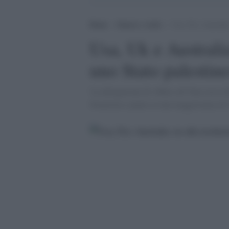
Home
>
Guerra e verità
>
Usa, Uk e Australia:
Usa, Uk e Australia
uno Stato palestin
'La delegazione di Abbas all''Onu cerca 
Sicurezza e punta su una maggioranza di 9