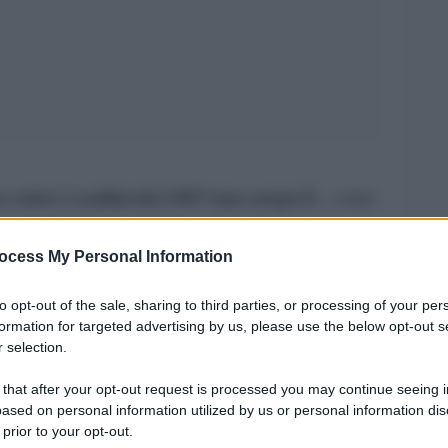
se entro i confini del 1967 non sorgerÃ
, come
da una risoluzione del Consiglio di Sicurezza
vo
ocess My Personal Information
alla proposta di Mahmoud Abbas di una
€™occupazione israeliana sui Territori palestinesi
to opt-out of the sale, sharing to third parties, or processing of your per
ella delegazione palestinese da Stati Uniti,
formation for targeted advertising by us, please use the below opt-out s
 selection.
week end di polemiche
sul discorso infuocato
York contro il â€œgenocidioâ€ tentato da
 that after your opt-out request is processed you may continue seeing i
ased on personal information utilized by us or personal information dis
Benjamin Netanyahu che ha
emier israeliano
 prior to your opt-out.