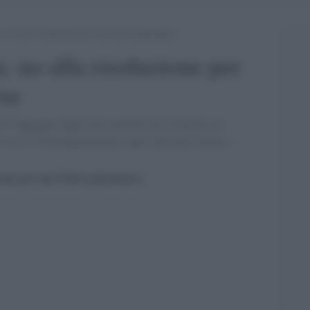
 no alla risoluzione per uno Stato palestinese
: no alla risoluzione per
ese
lâ€™appoggio degli altri membri del Consiglio di
 su 15. Washington preme sugli arabi per rinviare. '