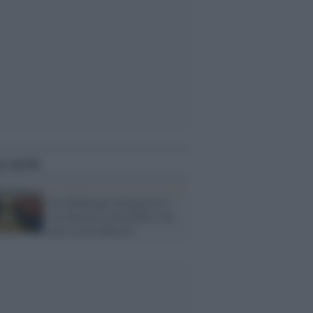
i anche
Se all'Europa rimanessero
tre neuroni correrebbe a far
pace con la Russia