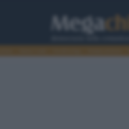
cazione
Guerra e verità
Cervelli in fuga
Fondata sul lavoro