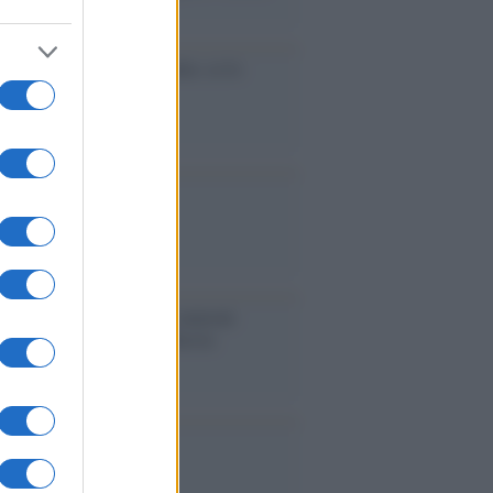
accinati dal lavoro
cidio economico dell'Italia: ce lo
e l'Europa
aina ha finito lo scudo
l'Europa rimanessero tre neuroni
rebbe a far pace con la Russia
binetto di Rabat