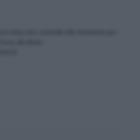
ews.it/usa-uk-e-australia-alla-risoluzione-per-
”Torna alla Home
/[/url]
pp